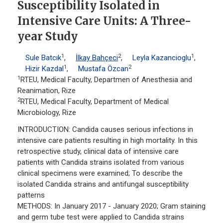
Susceptibility Isolated in
Intensive Care Units: A Three-
year Study
1
2
1
Sule Batcık
,
İlkay Bahçeci
,
Leyla Kazancioglu
,
1
2
Hizir Kazdal
,
Mustafa Özcan
1
RTEU, Medical Faculty, Departmen of Anesthesia and
Reanimation, Rize
2
RTEU, Medical Faculty, Department of Medical
Microbiology, Rize
INTRODUCTION: Candida causes serious infections in
intensive care patients resulting in high mortality. In this
retrospective study, clinical data of intensive care
patients with Candida strains isolated from various
clinical specimens were examined; To describe the
isolated Candida strains and antifungal susceptibility
patterns
METHODS: In January 2017 - January 2020; Gram staining
and germ tube test were applied to Candida strains