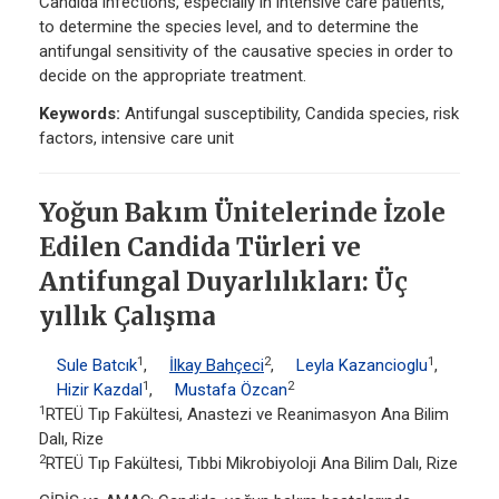
Candida infections, especially in intensive care patients,
to determine the species level, and to determine the
antifungal sensitivity of the causative species in order to
decide on the appropriate treatment.
Keywords:
Antifungal susceptibility, Candida species, risk
factors, intensive care unit
Yoğun Bakım Ünitelerinde İzole
Edilen Candida Türleri ve
Antifungal Duyarlılıkları: Üç
yıllık Çalışma
1
2
1
Sule Batcık
,
İlkay Bahçeci
,
Leyla Kazancioglu
,
1
2
Hizir Kazdal
,
Mustafa Özcan
1
RTEÜ Tıp Fakültesi, Anastezi ve Reanimasyon Ana Bilim
Dalı, Rize
2
RTEÜ Tıp Fakültesi, Tıbbi Mikrobiyoloji Ana Bilim Dalı, Rize