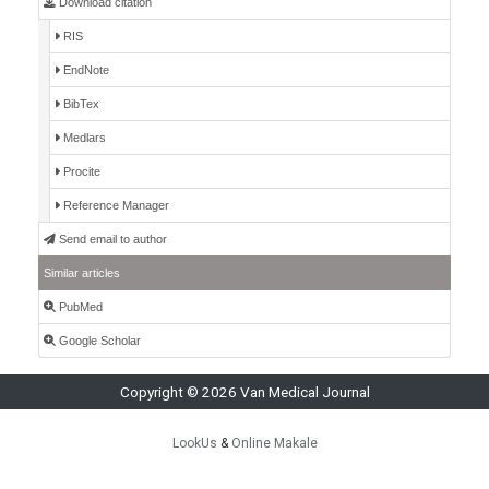
Download citation
RIS
EndNote
BibTex
Medlars
Procite
Reference Manager
Send email to author
Similar articles
PubMed
Google Scholar
Copyright © 2026 Van Medical Journal
LookUs
&
Online Makale