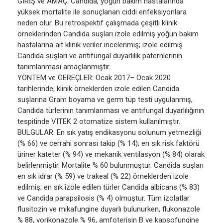
GİRİŞ ve AMAÇ: Candida, yoğun bakım hastalarında
yüksek mortalite ile sonuçlanan ciddi enfeksiyonlara
neden olur. Bu retrospektif çalışmada çeşitli klinik
örneklerinden Candida suşları izole edilmiş yoğun bakım
hastalarına ait klinik veriler incelenmiş; izole edilmiş
Candida suşları ve antifungal duyarlılık paternlerinin
tanımlanması amaçlanmıştır.
YÖNTEM ve GEREÇLER: Ocak 2017– Ocak 2020
tarihlerinde; klinik örneklerden izole edilen Candida
suşlarına Gram boyama ve germ tüp testi uygulanmış,
Candida türlerinin tanımlanması ve antifungal duyarlılığının
tespitinde VITEK 2 otomatize sistem kullanılmıştır.
BULGULAR: En sık yatış endikasyonu solunum yetmezliği
(% 66) ve cerrahi sonrası takip (% 14); en sık risk faktörü
üriner kateter (% 94) ve mekanik ventilasyon (% 84) olarak
belirlenmiştir. Mortalite % 60 bulunmuştur. Candida suşları
en sık idrar (% 59) ve trakeal (% 22) örneklerden izole
edilmiş; en sık izole edilen türler Candida albicans (% 83)
ve Candida parapsilosis (% 4) olmuştur. Tüm izolatlar
flusitozin ve mikafungine duyarlı bulunurken, flukonazole
% 88, vorikonazole % 96, amfoterisin B ve kapsofungine