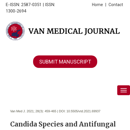
E-ISSN: 2587-0351 | ISSN:
Home
|
Contact
1300-2694
SUBMIT MANUSCRIPT
Tog
Van Med J. 2021; 28(3):
459-465 | DOI:
10.5505/vtd.2021.69937
Candida Species and Antifungal