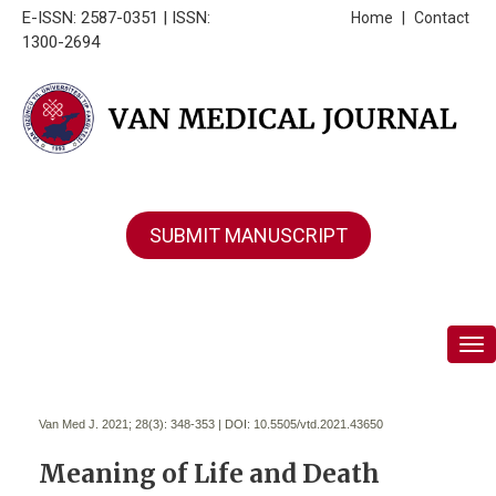
E-ISSN: 2587-0351 | ISSN:
Home
|
Contact
1300-2694
SUBMIT MANUSCRIPT
Tog
Van Med J. 2021; 28(3):
348-353 | DOI:
10.5505/vtd.2021.43650
Meaning of Life and Death