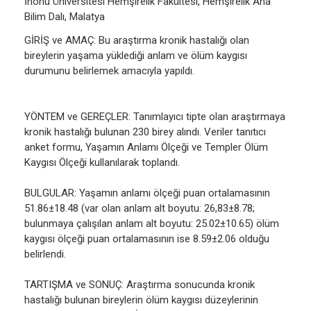
İnönü Üniversitesi Hemşirelik Fakültesi, Hemşirelik Ana
Bilim Dalı, Malatya
GİRİŞ ve AMAÇ: Bu araştırma kronik hastalığı olan
bireylerin yaşama yüklediği anlam ve ölüm kaygısı
durumunu belirlemek amacıyla yapıldı.
YÖNTEM ve GEREÇLER: Tanımlayıcı tipte olan araştırmaya
kronik hastalığı bulunan 230 birey alındı. Veriler tanıtıcı
anket formu, Yaşamın Anlamı Ölçeği ve Templer Ölüm
Kaygısı Ölçeği kullanılarak toplandı.
BULGULAR: Yaşamın anlamı ölçeği puan ortalamasının
51.86±18.48 (var olan anlam alt boyutu: 26,83±8.78;
bulunmaya çalışılan anlam alt boyutu: 25.02±10.65) ölüm
kaygısı ölçeği puan ortalamasının ise 8.59±2.06 olduğu
belirlendi.
TARTIŞMA ve SONUÇ: Araştırma sonucunda kronik
hastalığı bulunan bireylerin ölüm kaygısı düzeylerinin