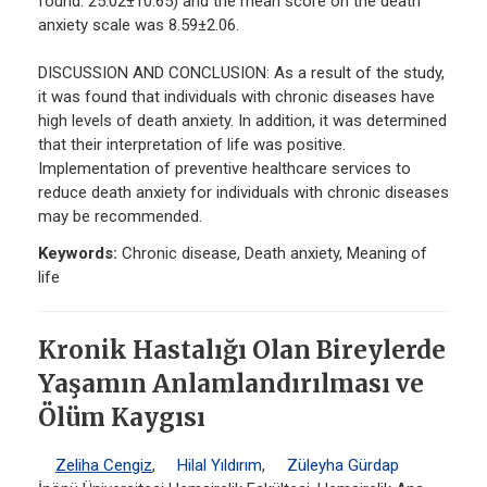
found: 25.02±10.65) and the mean score on the death
anxiety scale was 8.59±2.06.
DISCUSSION AND CONCLUSION: As a result of the study,
it was found that individuals with chronic diseases have
high levels of death anxiety. In addition, it was determined
that their interpretation of life was positive.
Implementation of preventive healthcare services to
reduce death anxiety for individuals with chronic diseases
may be recommended.
Keywords:
Chronic disease, Death anxiety, Meaning of
life
Kronik Hastalığı Olan Bireylerde
Yaşamın Anlamlandırılması ve
Ölüm Kaygısı
Zeliha Cengiz
,
Hilal Yıldırım
,
Züleyha Gürdap