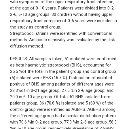
with symptoms of the upper respiratory tract infection,
at the age of 0-10 years, Patients were divided into 0-2,
2-6, 6-10 age groups. 30 children without having upper
respiratuary tract complain of 0-6 years were included in
the study as control group.
Streptococci strains were identified with conventional
methods. Antibiotic sensivitiy was evaluated by the disk
diffusion method.
RESULTS: All samples taken, 51 isolated were confirmed
as beta haemolytic streptococi (BHS), accounting for
25.5 %of the total in the patient group and control group
(5) isolated were BHS (16.7 %). Distribution of isolated
positive of BHS among patients of different ages were
28.3%of in 0-21 age group, 27.5 %in 2-6 age group, and
20.0 in 6-10 age group. Of total 51 BHS isolated from
patients group, 36 (70.6 %) isolated and 5 (60 %) of the
control group were identified as AGBHS. AGBHS among
the different age group had a similar distribution pattern
with 70.6 %in 0-2 age group, 77.3 %in 2-6 age group, 58.3
%in 6-10 age group, respectively. Prevalance of AGBHS