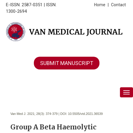
E-ISSN: 2587-0351 | ISSN:
Home
|
Contact
1300-2694
SUBMIT MANUSCRIPT
Tog
Van Med J. 2021; 28(3):
374-379 | DOI:
10.5505/vtd.2021.36539
Group A Beta Haemolytic