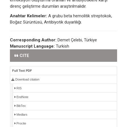
enfeksiyon oluşturma oranları ve antibiyotiklere karşı
direnç geliştirme durumları araştırılmalıdır.
Anahtar Kelimeler:
A grubu beta hemolitik streptokok,
Boğaz Sürüntüsü, Antibiyotik duyarlılığı.
Corresponding Author:
Demet Çelebi, Türkiye
Manuscript Language:
Turkish
CITE
Full Text PDF
Download citation
RIS
EndNote
BibTex
Medlars
Procite