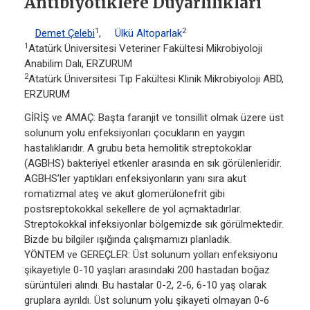
Antibiyotiklere Duyarlılıkları
1
2
Demet Çelebi
,
Ülkü Altoparlak
1
Atatürk Üniversitesi Veteriner Fakültesi Mikrobiyoloji
Anabilim Dalı, ERZURUM
2
Atatürk Üniversitesi Tıp Fakültesi Klinik Mikrobiyoloji ABD,
ERZURUM
GİRİŞ ve AMAÇ: Başta faranjit ve tonsillit olmak üzere üst
solunum yolu enfeksiyonları çocukların en yaygın
hastalıklarıdır. A grubu beta hemolitik streptokoklar
(AGBHS) bakteriyel etkenler arasında en sık görülenleridir.
AGBHS’ler yaptıkları enfeksiyonların yanı sıra akut
romatizmal ateş ve akut glomerülonefrit gibi
postsreptokokkal sekellere de yol açmaktadırlar.
Streptokokkal infeksiyonlar bölgemizde sık görülmektedir.
Bizde bu bilgiler ışığında çalışmamızı planladık.
YÖNTEM ve GEREÇLER: Üst solunum yolları enfeksiyonu
şikayetiyle 0-10 yaşları arasındaki 200 hastadan boğaz
sürüntüleri alındı. Bu hastalar 0-2, 2-6, 6-10 yaş olarak
gruplara ayrıldı. Üst solunum yolu şikayeti olmayan 0-6