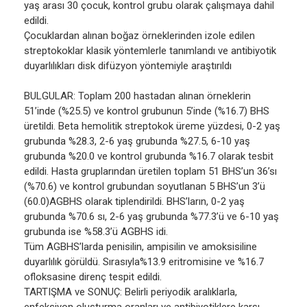
yaş arası 30 çocuk, kontrol grubu olarak çalışmaya dahil
edildi.
Çocuklardan alınan boğaz örneklerinden izole edilen
streptokoklar klasik yöntemlerle tanımlandı ve antibiyotik
duyarlılıkları disk difüzyon yöntemiyle araştırıldı
BULGULAR: Toplam 200 hastadan alınan örneklerin
51’inde (%25.5) ve kontrol grubunun 5’inde (%16.7) BHS
üretildi. Beta hemolitik streptokok üreme yüzdesi, 0-2 yaş
grubunda %28.3, 2-6 yaş grubunda %27.5, 6-10 yaş
grubunda %20.0 ve kontrol grubunda %16.7 olarak tesbit
edildi. Hasta gruplarından üretilen toplam 51 BHS’un 36’sı
(%70.6) ve kontrol grubundan soyutlanan 5 BHS’un 3’ü
(60.0)AGBHS olarak tiplendirildi. BHS’ların, 0-2 yaş
grubunda %70.6 sı, 2-6 yaş grubunda %77.3’ü ve 6-10 yaş
grubunda ise %58.3’ü AGBHS idi.
Tüm AGBHS’larda penisilin, ampisilin ve amoksisiline
duyarlılık görüldü. Sırasıyla%13.9 eritromisine ve %16.7
ofloksasine direnç tespit edildi.
TARTIŞMA ve SONUÇ: Belirli periyodik aralıklarla,