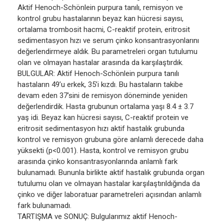
Aktif Henoch-Schönlein purpura tanılı, remisyon ve
kontrol grubu hastalarının beyaz kan hücresi sayısı,
ortalama trombosit hacmi, C-reaktif protein, eritrosit
sedimentasyon hızı ve serum çinko konsantrasyonlarını
değerlendirmeye aldık. Bu parametreleri organ tutulumu
olan ve olmayan hastalar arasında da karşılaştırdık.
BULGULAR: Aktif Henoch-Schönlein purpura tanılı
hastaların 49’u erkek, 35’i kızdı. Bu hastaların takibe
devam eden 37’sini de remisyon döneminde yeniden
değerlendirdik. Hasta grubunun ortalama yaşı 8.4 ± 3.7
yaş idi. Beyaz kan hücresi sayısı, C-reaktif protein ve
eritrosit sedimentasyon hızı aktif hastalık grubunda
kontrol ve remisyon grubuna göre anlamlı derecede daha
yüksekti (p<0.001). Hasta, kontrol ve remisyon grubu
arasında çinko konsantrasyonlarında anlamlı fark
bulunamadı. Bununla birlikte aktif hastalık grubunda organ
tutulumu olan ve olmayan hastalar karşılaştırıldığında da
çinko ve diğer laboratuar parametreleri açısından anlamlı
fark bulunamadı.
TARTIŞMA ve SONUÇ: Bulgularımız aktif Henoch-