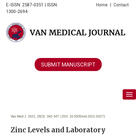
E-ISSN: 2587-0351 | ISSN:
Home
|
Contact
1300-2694
SUBMIT MANUSCRIPT
Tog
Van Med J. 2021; 28(3):
342-347 | DOI:
10.5505/vtd.2021.03271
Zinc Levels and Laboratory