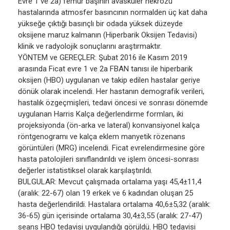
Evre 1 ve 2a) femur başının avasküler nekrozu
hastalarında atmosfer basıncının normalden üç kat daha
yükseğe çıktığı basınçlı bir odada yüksek düzeyde
oksijene maruz kalmanın (Hiperbarik Oksijen Tedavisi)
klinik ve radyolojik sonuçlarını araştırmaktır.
YÖNTEM ve GEREÇLER: Şubat 2016 ile Kasım 2019
arasında Ficat evre 1 ve 2a FBAN tanısı ile hiperbarik
oksijen (HBO) uygulanan ve takip edilen hastalar geriye
dönük olarak incelendi. Her hastanın demografik verileri,
hastalık özgeçmişleri, tedavi öncesi ve sonrası dönemde
uygulanan Harris Kalça değerlendirme formları, iki
projeksiyonda (ön-arka ve lateral) konvansiyonel kalça
röntgenogramı ve kalça eklem manyetik rözenans
görüntüleri (MRG) incelendi. Ficat evrelendirmesine göre
hasta patolojileri sınıflandırıldı ve işlem öncesi-sonrası
değerler istatistiksel olarak karşılaştırıldı.
BULGULAR: Mevcut çalışmada ortalama yaşı 45,4±11,4
(aralık: 22-67) olan 19 erkek ve 6 kadından oluşan 25
hasta değerlendirildi. Hastalara ortalama 40,6±5,32 (aralık:
36-65) gün içerisinde ortalama 30,4±3,55 (aralık: 27-47)
seans HBO tedavisi uygulandığı görüldü. HBO tedavisi