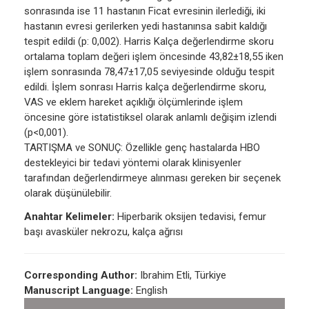
sonrasında ise 11 hastanın Ficat evresinin ilerlediği, iki
hastanın evresi gerilerken yedi hastanınsa sabit kaldığı
tespit edildi (p: 0,002). Harris Kalça değerlendirme skoru
ortalama toplam değeri işlem öncesinde 43,82±18,55 iken
işlem sonrasında 78,47±17,05 seviyesinde olduğu tespit
edildi. İşlem sonrası Harris kalça değerlendirme skoru,
VAS ve eklem hareket açıklığı ölçümlerinde işlem
öncesine göre istatistiksel olarak anlamlı değişim izlendi
(p<0,001).
TARTIŞMA ve SONUÇ: Özellikle genç hastalarda HBO
destekleyici bir tedavi yöntemi olarak klinisyenler
tarafından değerlendirmeye alınması gereken bir seçenek
olarak düşünülebilir.
Anahtar Kelimeler:
Hiperbarik oksijen tedavisi, femur
başı avasküler nekrozu, kalça ağrısı
Corresponding Author:
Ibrahim Etli, Türkiye
Manuscript Language:
English