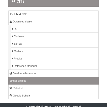
CITE
Full Text PDF
Download citation
RIS
EndNote
BibTex
Medlars
Procite
Reference Manager
Send email to author
Similar articles
PubMed
Google Scholar
Copyright © 2026 Van Medical Journal