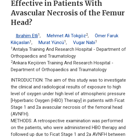
Effective in Patients With
Avascular Necrosis of the Femur
Head?
1
2
Ibrahim Etli
,
Mehmet Ali Tokgöz
,
Ömer Faruk
1
1
1
Kılıçaslan
,
Murat Yüncü
,
Vugar Nabi
1
Antalya Training And Research Hospital - Department of
Orthopaedics and Traumatology
2
Ankara Keçiören Training And Research Hospital -
Department of Orthopaedics and Traumatology
INTRODUCTION: The aim of this study was to investigate
the clinical and radiological results of exposure to high
level of oxygen under high level of atmospheric pressure
[Hyperbaric Oxygen (HBO) Therapy] in patients with Ficat
Stage 1 and 2a avascular necrosis of the femoral head
(AVNFH).
METHODS: A retrospective examination was performed
on the patients, who were administered HBO therapy and
followed up due to Ficat Stage 1 and 2a AVNFH between