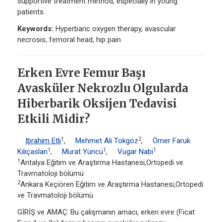
supportive treatment method, especially in young
patients.
Keywords:
Hyperbaric oxygen therapy, avascular
necrosis, femoral head, hip pain
Erken Evre Femur Başı
Avasküler Nekrozlu Olgularda
Hiberbarik Oksijen Tedavisi
Etkili Midir?
1
2
Ibrahim Etli
,
Mehmet Ali Tokgöz
,
Ömer Faruk
1
1
1
Kılıçaslan
,
Murat Yüncü
,
Vugar Nabi
1
Antalya Eğitim ve Araştırma Hastanesi,Ortopedi ve
Travmatoloji bölümü
2
Ankara Keçiören Eğitim ve Araştırma Hastanesi,Ortopedi
ve Travmatoloji bölümü
GİRİŞ ve AMAÇ: Bu çalışmanın amacı, erken evre (Ficat