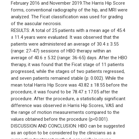
February 2016 and November 2019.The Harris Hip Score
forms, conventional radiography of the hip, and MRI were
analyzed. The Ficat classification was used for grading
of the aascular necrosis.
RESULTS: A total of 25 patients with a mean age of 45.4
± 11.4 years were evaluated. It was observed that the
patients were administered an average of 30.4 ± 3.55
(range: 27-47) sessions of HBO therapy within an
average of 40.6 ± 5.32 (range: 36-65) days. After the HBO
therapy, it was found that the Ficat stage of 11 patients
progressed, while the stages of two patients regressed,
and seven patients remained stable (p: 0.002). While the
mean total Harris Hip Score was 43.82 ± 18.55 before the
procedure, it was found to be 78.47 ± 17.05 after the
procedure. After the procedure, a statistically significant
difference was observed in Harris Hip Scores, VAS and
the range of motion measurements compared to the
values obtained before the procedure (p<0.001).
DISCUSSION AND CONCLUSION: HBO can be suggested
as an option to be considered by the clinicians as a