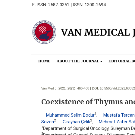
E-ISSN: 2587-0351 | ISSN: 1300-2694
HOME
ABOUT THE JOURNAL
EDITORIAL 
Van Med J. 2021; 28(3):
466-468 | DOI:
10.5505/vtd.2021.68552
Coexistence of Thymus an
1
Muhammed Selim Bodur
,
Mustafa Tercan
2
2
Sözen
,
Girayhan Çelik
,
Mehmet Zafer Sa
1
Department of Surgical Oncology, Süleyman Demi
2