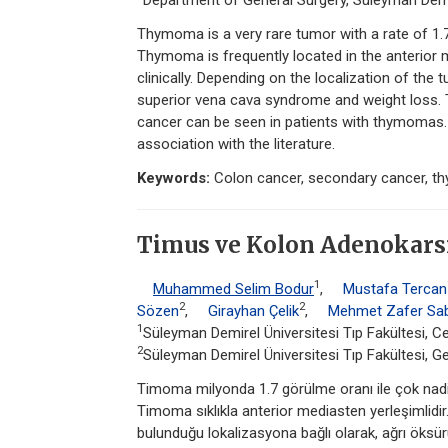
Department of General Surgery, Süleyman Demire
Thymoma is a very rare tumor with a rate of 1
Thymoma is frequently located in the anterio
clinically. Depending on the localization of th
superior vena cava syndrome and weight loss. 
cancer can be seen in patients with thymomas. 
association with the literature.
Keywords:
Colon cancer, secondary cancer, 
Timus ve Kolon Adenokars
1
Muhammed Selim Bodur
,
Mustafa Tercan
2
2
Sözen
,
Girayhan Çelik
,
Mehmet Zafer Sa
1
Süleyman Demirel Üniversitesi Tıp Fakültesi, Cer
2
Süleyman Demirel Üniversitesi Tıp Fakültesi, Ge
Timoma milyonda 1.7 görülme oranı ile çok nadir
Timoma sıklıkla anterior mediasten yerleşimlidi
bulunduğu lokalizasyona bağlı olarak, ağrı öksürü