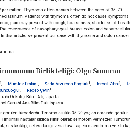
l University Medical Faculty, Isparta, Turkey
.7 per million. Thymoma often occurs between the ages of 35-70.
r mediastinum. Patients with thymoma often do not cause symptoms
e tumor, pain may present with cough, hoarseness, shortness of breath
The coexistence of nasopharyngeal, breast, colon and hepatocellula
In this article, we present our case with thymoma and colon cancer
thymoma
inomunun Birlikteliği: Olgu Sunumu
1
1
1
1
,
Mümtaz Erakin
,
Seda Arzuman Baştürk
,
Ismail Zihni
,
İ
2
1
buncuoglu
,
Recep Çetin
rahi Onkoloji Bilim Dalı, Isparta
nel Cerrahi Ana Bilim Dalı, Isparta
 görülen tümörlerdir. Timoma sıklıkla 35-70 yaşları arasında görülür.
r. Timomalı hastalar sıklıkla klinik olarak semptom vermezler. Tümörü
k, ses kısıklığı, nefes darlığı, vena kava süperior sendromu ve kilo kay