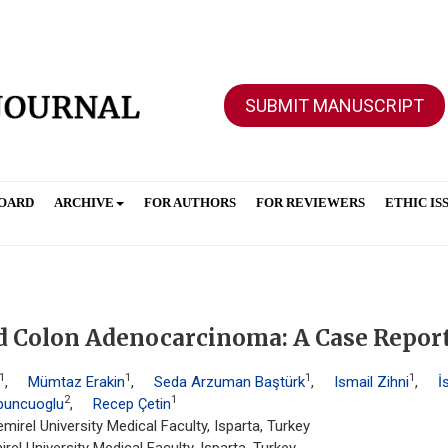
SUBMIT MANUSCRIPT
BOARD
ARCHIVE
FOR AUTHORS
FOR REVIEWERS
ETHIC IS
d Colon Adenocarcinoma: A Case Repor
1
1
1
1
,
Mümtaz Erakin
,
Seda Arzuman Baştürk
,
Ismail Zihni
,
İ
2
1
buncuoglu
,
Recep Çetin
rel University Medical Faculty, Isparta, Turkey