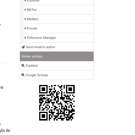
EndNote
BibTex
Medlars
,
Procite
r
Reference Manager
Send email to author
Similar articles
PubMed
Google Scholar
sa
n
bı ile