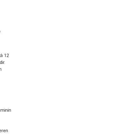
e
lı 12
ir.
n
eminin
eren