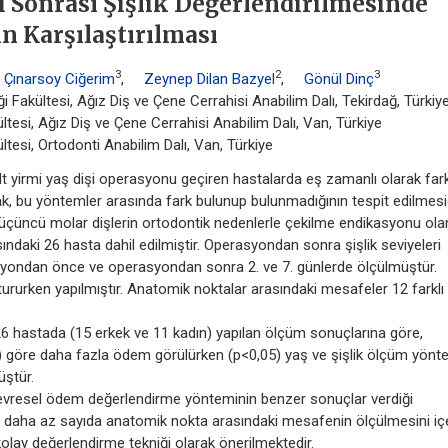
 Sonrası Şişlik Değerlendirilmesinde
n Karşılaştırılması
3
2
3
 Çınarsoy Ciğerim
,
Zeynep Dilan Bazyel
,
Gönül Dinç
 Fakültesi, Ağız Diş ve Çene Cerrahisi Anabilim Dalı, Tekirdağ, Türkiy
ltesi, Ağız Diş ve Çene Cerrahisi Anabilim Dalı, Van, Türkiye
ltesi, Ortodonti Anabilim Dalı, Van, Türkiye
 yirmi yaş dişi operasyonu geçiren hastalarda eş zamanlı olarak fark
ak, bu yöntemler arasında fark bulunup bulunmadığının tespit edilmesid
üncü molar dişlerin ortodontik nedenlerle çekilme endikasyonu ola
ındaki 26 hasta dahil edilmiştir. Operasyondan sonra şişlik seviyeleri
syondan önce ve operasyondan sonra 2. ve 7. günlerde ölçülmüştür.
tururken yapılmıştır. Anatomik noktalar arasındaki mesafeler 12 farklı
6 hastada (15 erkek ve 11 kadın) yapılan ölçüm sonuçlarına göre,
0) göre daha fazla ödem görülürken (p<0,05) yaş ve şişlik ölçüm yönt
üştür.
vresel ödem değerlendirme yönteminin benzer sonuçlar verdiği
, daha az sayıda anatomik nokta arasındaki mesafenin ölçülmesini iç
olay değerlendirme tekniği olarak önerilmektedir.