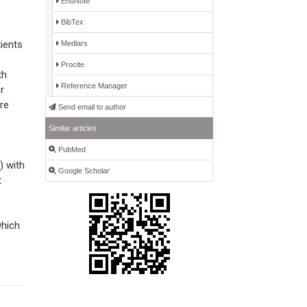
EndNote
BibTex
ients
Medlars
Procite
th
Reference Manager
r
re
Send email to author
Similar articles
PubMed
) with
Google Scholar
t
which