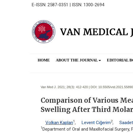
E-ISSN: 2587-0351 | ISSN: 1300-2694
HOME
ABOUT THE JOURNAL
EDITORIAL 
Van Med J. 2021; 28(3):
412-420 | DOI:
10.5505/vtd.2021.55890
Comparison of Various Mea
Swelling After Third Mola
1
2
Volkan Kaplan
,
Levent Ciğerim
,
Saadet
1
Department of Oral and Maxillofacial Surgery, F