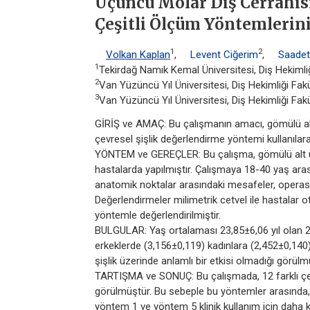
Üçüncü Molar Diş Cerrahisi
Çeşitli Ölçüm Yöntemlerini
1
2
Volkan Kaplan
,
Levent Ciğerim
,
Saadet
1
Tekirdağ Namık Kemal Üniversitesi, Diş Hekimliği
2
Van Yüzüncü Yıl Üniversitesi, Diş Hekimliği Fakü
3
Van Yüzüncü Yıl Üniversitesi, Diş Hekimliği Fakü
GİRİŞ ve AMAÇ: Bu çalışmanın amacı, gömülü alt
çevresel şişlik değerlendirme yöntemi kullanılar
YÖNTEM ve GEREÇLER: Bu çalışma, gömülü alt üç
hastalarda yapılmıştır. Çalışmaya 18-40 yaş aras
anatomik noktalar arasındaki mesafeler, opera
Değerlendirmeler milimetrik cetvel ile hastalar o
yöntemle değerlendirilmiştir.
BULGULAR: Yaş ortalaması 23,85±6,06 yıl olan 2
erkeklerde (3,156±0,119) kadınlara (2,452±0,14
şişlik üzerinde anlamlı bir etkisi olmadığı görülm
TARTIŞMA ve SONUÇ: Bu çalışmada, 12 farklı çe
görülmüştür. Bu sebeple bu yöntemler arasında
yöntem 1 ve yöntem 5 klinik kullanım için daha k