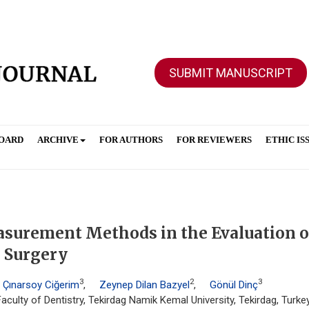
SUBMIT MANUSCRIPT
BOARD
ARCHIVE
FOR AUTHORS
FOR REVIEWERS
ETHIC IS
surement Methods in the Evaluation o
r Surgery
3
2
3
 Çınarsoy Ciğerim
,
Zeynep Dilan Bazyel
,
Gönül Dinç
aculty of Dentistry, Tekirdag Namik Kemal University, Tekirdag, Turke