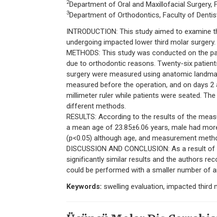
2
Department of Oral and Maxillofacial Surgery, F
3
Department of Orthodontics, Faculty of Dentist
INTRODUCTION: This study aimed to examine the
undergoing impacted lower third molar surgery.
METHODS: This study was conducted on the patie
due to orthodontic reasons. Twenty-six patients
surgery were measured using anatomic landma
measured before the operation, and on days 2
millimeter ruler while patients were seated. T
different methods.
RESULTS: According to the results of the meas
a mean age of 23.85±6.06 years, male had more 
(p<0.05) although age, and measurement methods
DISCUSSION AND CONCLUSION: As a result of t
significantly similar results and the authors 
could be performed with a smaller number of a
Keywords:
swelling evaluation, impacted third