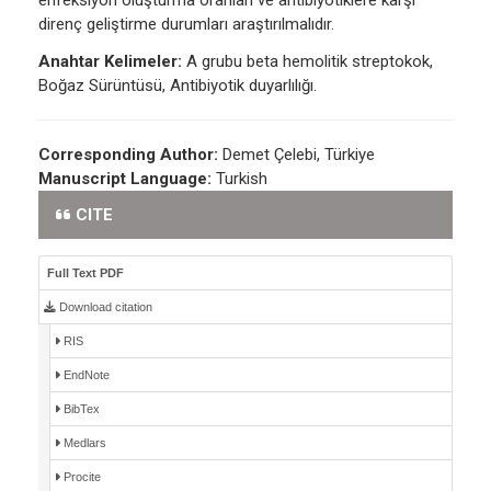
enfeksiyon oluşturma oranları ve antibiyotiklere karşı
direnç geliştirme durumları araştırılmalıdır.
Anahtar Kelimeler:
A grubu beta hemolitik streptokok,
Boğaz Sürüntüsü, Antibiyotik duyarlılığı.
Corresponding Author:
Demet Çelebi, Türkiye
Manuscript Language:
Turkish
CITE
Full Text PDF
Download citation
RIS
EndNote
BibTex
Medlars
Procite