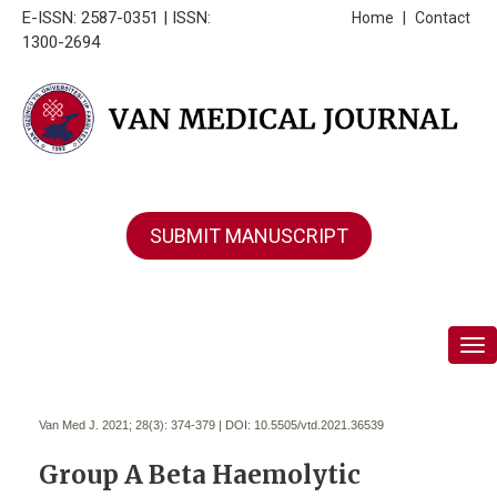
E-ISSN: 2587-0351 | ISSN:
Home
|
Contact
1300-2694
SUBMIT MANUSCRIPT
Tog
Van Med J. 2021; 28(3):
374-379 | DOI:
10.5505/vtd.2021.36539
Group A Beta Haemolytic