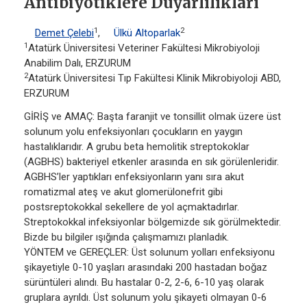
Antibiyotiklere Duyarlılıkları
1
2
Demet Çelebi
,
Ülkü Altoparlak
1
Atatürk Üniversitesi Veteriner Fakültesi Mikrobiyoloji
Anabilim Dalı, ERZURUM
2
Atatürk Üniversitesi Tıp Fakültesi Klinik Mikrobiyoloji ABD,
ERZURUM
GİRİŞ ve AMAÇ: Başta faranjit ve tonsillit olmak üzere üst
solunum yolu enfeksiyonları çocukların en yaygın
hastalıklarıdır. A grubu beta hemolitik streptokoklar
(AGBHS) bakteriyel etkenler arasında en sık görülenleridir.
AGBHS’ler yaptıkları enfeksiyonların yanı sıra akut
romatizmal ateş ve akut glomerülonefrit gibi
postsreptokokkal sekellere de yol açmaktadırlar.
Streptokokkal infeksiyonlar bölgemizde sık görülmektedir.
Bizde bu bilgiler ışığında çalışmamızı planladık.
YÖNTEM ve GEREÇLER: Üst solunum yolları enfeksiyonu
şikayetiyle 0-10 yaşları arasındaki 200 hastadan boğaz
sürüntüleri alındı. Bu hastalar 0-2, 2-6, 6-10 yaş olarak
gruplara ayrıldı. Üst solunum yolu şikayeti olmayan 0-6