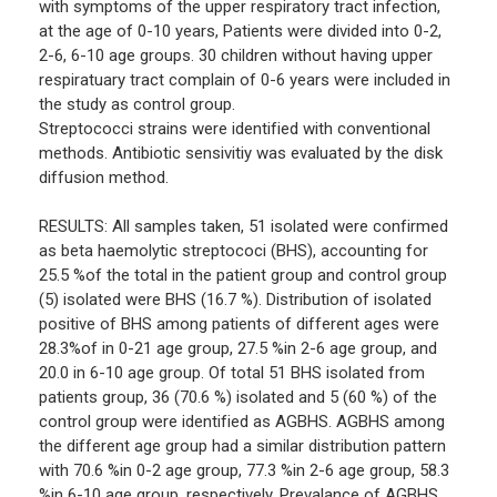
with symptoms of the upper respiratory tract infection,
at the age of 0-10 years, Patients were divided into 0-2,
2-6, 6-10 age groups. 30 children without having upper
respiratuary tract complain of 0-6 years were included in
the study as control group.
Streptococci strains were identified with conventional
methods. Antibiotic sensivitiy was evaluated by the disk
diffusion method.
RESULTS: All samples taken, 51 isolated were confirmed
as beta haemolytic streptococi (BHS), accounting for
25.5 %of the total in the patient group and control group
(5) isolated were BHS (16.7 %). Distribution of isolated
positive of BHS among patients of different ages were
28.3%of in 0-21 age group, 27.5 %in 2-6 age group, and
20.0 in 6-10 age group. Of total 51 BHS isolated from
patients group, 36 (70.6 %) isolated and 5 (60 %) of the
control group were identified as AGBHS. AGBHS among
the different age group had a similar distribution pattern
with 70.6 %in 0-2 age group, 77.3 %in 2-6 age group, 58.3
%in 6-10 age group, respectively. Prevalance of AGBHS