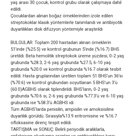
yaş arası 30 çocuk, kontrol grubu olarak çalışmaya dahil
edildi.
Çocuklardan alınan boğaz örneklerinden izole edilen
streptokoklar klasik yöntemlerle tanımlandı ve antibiyotik
duyarlılıkları disk difüzyon yöntemiyle araştırıldı
BULGULAR: Toplam 200 hastadan alınan örneklerin
51’inde (%25.5) ve kontrol grubunun 5’inde (%16.7) BHS
üretildi. Beta hemolitik streptokok üreme yüzdesi, 0-2 yaş
grubunda %28.3, 2-6 yaş grubunda %27.5, 6-10 yaş
grubunda %20.0 ve kontrol grubunda %16.7 olarak tesbit
edildi. Hasta gruplarından üretilen toplam 51 BHS’un 36’sı
(%70.6) ve kontrol grubundan soyutlanan 5 BHS’un 3’ü
(60.0)AGBHS olarak tiplendirildi. BHS’ların, 0-2 yaş
grubunda %70.6 sı, 2-6 yaş grubunda %77.3’ü ve 6-10 yaş
grubunda ise %58.3’ü AGBHS idi.
Tüm AGBHS’larda penisilin, ampisilin ve amoksisiline
duyarlılık görüldü. Sırasıyla%13.9 eritromisine ve %16.7
ofloksasine direnç tespit edildi.
TARTIŞMA ve SONUÇ: Belirli periyodik aralıklarla,