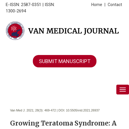
E-ISSN: 2587-0351 | ISSN:
Home
|
Contact
1300-2694
SUBMIT MANUSCRIPT
Tog
Van Med J. 2021; 28(3):
469-472 | DOI:
10.5505/vtd.2021.26937
Growing Teratoma Syndrome: A