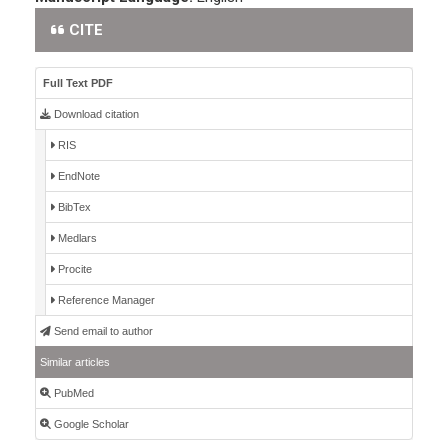
CITE
Full Text PDF
Download citation
RIS
EndNote
BibTex
Medlars
Procite
Reference Manager
Send email to author
Similar articles
PubMed
Google Scholar