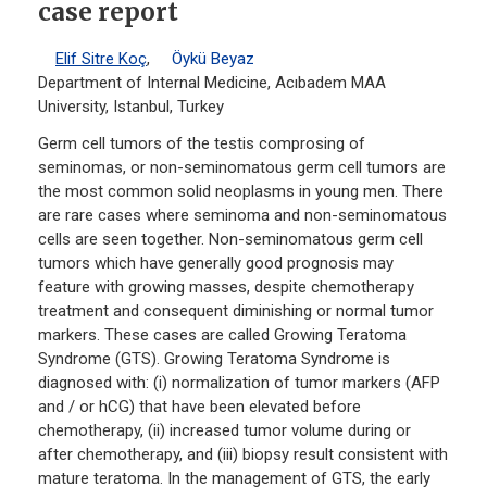
case report
Elif Sitre Koç
,
Öykü Beyaz
Department of Internal Medicine, Acıbadem MAA
University, Istanbul, Turkey
Germ cell tumors of the testis comprosing of
seminomas, or non-seminomatous germ cell tumors are
the most common solid neoplasms in young men. There
are rare cases where seminoma and non-seminomatous
cells are seen together. Non-seminomatous germ cell
tumors which have generally good prognosis may
feature with growing masses, despite chemotherapy
treatment and consequent diminishing or normal tumor
markers. These cases are called Growing Teratoma
Syndrome (GTS). Growing Teratoma Syndrome is
diagnosed with: (i) normalization of tumor markers (AFP
and / or hCG) that have been elevated before
chemotherapy, (ii) increased tumor volume during or
after chemotherapy, and (iii) biopsy result consistent with
mature teratoma. In the management of GTS, the early