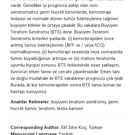
vardır. Genellikle iyi prognoza sahip olan non-
seminomatoz germ hücreli tümörlerde, kemoterapi
tedavisi ve normale dönen tumör belirteçlerine rağmen
büyüyen kitleler ile ortaya çıkabilir. Bu vakalara Büyüyen
Teratom Sendromu (BTS) denir. Büyüyen Teratom
Sendromu kriterleri şunlardır: (i) kemoterapiden önce
artmış tümör belirteçlerinin (AFP ve / veya hCG)
normalleşmesi, (ii) kemoterapi sırasında veya sonrasında
tümör büyüklüğünün artması ve (iii) mature teratomla
uyumlu biyopsi sonucu. BTS tedavisinde esas yaklaşım,
tümörün erken tanısı ve cerrahi çıkarılmasıdır. Erken tanı
ve doğru müdahale ile BTS vakalarının prognozu çok iyidir.
Burada, iki kür kemoterapiden sonra BTS tanısı konan bir
hastayı sunuyoruz.
Anahtar Kelimeler:
büyüyen teratom sendromu, germ
hücreli tümör, teratom, testis kanseri
Corresponding Author:
Elif Sitre Koç, Türkiye
Manuscript Language:
English