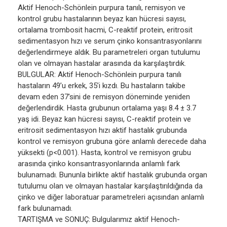
Aktif Henoch-Schönlein purpura tanılı, remisyon ve
kontrol grubu hastalarının beyaz kan hücresi sayısı,
ortalama trombosit hacmi, C-reaktif protein, eritrosit
sedimentasyon hızı ve serum çinko konsantrasyonlarını
değerlendirmeye aldık. Bu parametreleri organ tutulumu
olan ve olmayan hastalar arasında da karşılaştırdık.
BULGULAR: Aktif Henoch-Schönlein purpura tanılı
hastaların 49’u erkek, 35’i kızdı. Bu hastaların takibe
devam eden 37’sini de remisyon döneminde yeniden
değerlendirdik. Hasta grubunun ortalama yaşı 8.4 ± 3.7
yaş idi. Beyaz kan hücresi sayısı, C-reaktif protein ve
eritrosit sedimentasyon hızı aktif hastalık grubunda
kontrol ve remisyon grubuna göre anlamlı derecede daha
yüksekti (p<0.001). Hasta, kontrol ve remisyon grubu
arasında çinko konsantrasyonlarında anlamlı fark
bulunamadı. Bununla birlikte aktif hastalık grubunda organ
tutulumu olan ve olmayan hastalar karşılaştırıldığında da
çinko ve diğer laboratuar parametreleri açısından anlamlı
fark bulunamadı.
TARTIŞMA ve SONUÇ: Bulgularımız aktif Henoch-