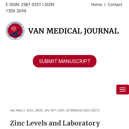
E-ISSN: 2587-0351 | ISSN:
Home
|
Contact
1300-2694
SUBMIT MANUSCRIPT
Tog
Van Med J. 2021; 28(3):
342-347 | DOI:
10.5505/vtd.2021.03271
Zinc Levels and Laboratory