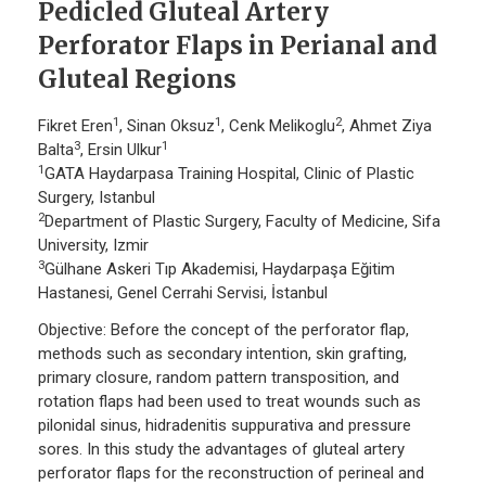
Pedicled Gluteal Artery
Perforator Flaps in Perianal and
Gluteal Regions
1
1
2
Fikret Eren
, Sinan Oksuz
, Cenk Melikoglu
, Ahmet Ziya
3
1
Balta
, Ersin Ulkur
1
GATA Haydarpasa Training Hospital, Clinic of Plastic
Surgery, Istanbul
2
Department of Plastic Surgery, Faculty of Medicine, Sifa
University, Izmir
3
Gülhane Askeri Tıp Akademisi, Haydarpaşa Eğitim
Hastanesi, Genel Cerrahi Servisi, İstanbul
Objective: Before the concept of the perforator flap,
methods such as secondary intention, skin grafting,
primary closure, random pattern transposition, and
rotation flaps had been used to treat wounds such as
pilonidal sinus, hidradenitis suppurativa and pressure
sores. In this study the advantages of gluteal artery
perforator flaps for the reconstruction of perineal and