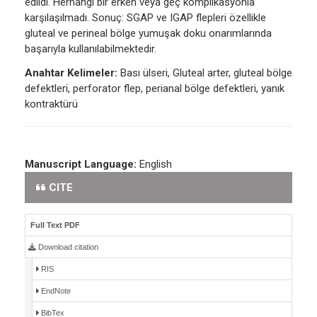
edildi. Herhangi bir erken veya geç komplikasyonla
karşılaşılmadı. Sonuç: SGAP ve IGAP flepleri özellikle
gluteal ve perineal bölge yumuşak doku onarımlarında
başarıyla kullanılabilmektedir.
Anahtar Kelimeler:
Bası ülseri, Gluteal arter, gluteal bölge
defektleri, perforator flep, perianal bölge defektleri, yanık
kontraktürü
Manuscript Language:
English
CITE
Full Text PDF
Download citation
RIS
EndNote
BibTex