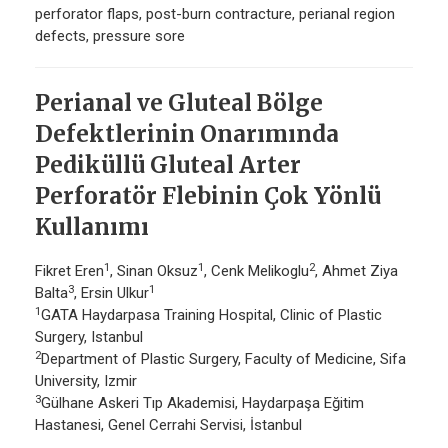
perforator flaps, post-burn contracture, perianal region
defects, pressure sore
Perianal ve Gluteal Bölge
Defektlerinin Onarımında
Pediküllü Gluteal Arter
Perforatör Flebinin Çok Yönlü
Kullanımı
1
1
2
Fikret Eren
, Sinan Oksuz
, Cenk Melikoglu
, Ahmet Ziya
3
1
Balta
, Ersin Ulkur
1
GATA Haydarpasa Training Hospital, Clinic of Plastic
Surgery, Istanbul
2
Department of Plastic Surgery, Faculty of Medicine, Sifa
University, Izmir
3
Gülhane Askeri Tıp Akademisi, Haydarpaşa Eğitim
Hastanesi, Genel Cerrahi Servisi, İstanbul