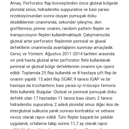
Amaç: Perforator flap konseptinden önce gluteal bölgede
plonidal sinüs, hidradenitis suppurativa ve bası yarası
rezeksiyonundan sonra oluşan yumuşak doku
eksikliklerinin onarımında; sekonder iyileşme, deri
greftlemesi, primer onarım, random pattern flepler ve
transpozisyon flepleri kullanılmaktaydı. Çalışmamızda
gluteal arter perforator fleplerinin perineal ve glueal
defektlerin onarımında avantajlarını sunmayı amaçladık.
Gereç ve Yöntem: Ağustos 2011-2014 tarihleri arasında
on yedi hasta gluteal arter perforator flebi kullanılarak
perineal ve gluteal bölge defektlerinin onarımı için opere
edildi. Toplamda 25 flep kullanıldı ve 8 hastaya çift flep ile
onarım yapıldı. 15 adet flep SGAP, 9 tanesi IGAP ve bir
hastaya da trochanteric bası yarası içi m.biceps femoris
flebi kullanıldı. Bulgular: Gluteal ve perineal yumuşak doku
defekti olan 17 hastadan 11 tanesi bası ülseri, 2 tanesi
hidradenitis supurativa, 2 adedi plonidal sinus diğer ikisi de
intergluteal sulkusta yanık sonrası kontraktür ve sebase
nevüs olarak rapor edildi. Tüm flepler başarılı bir şekilde
uygulandı, ortalama takip süresi 11,7 ay olarak rapor