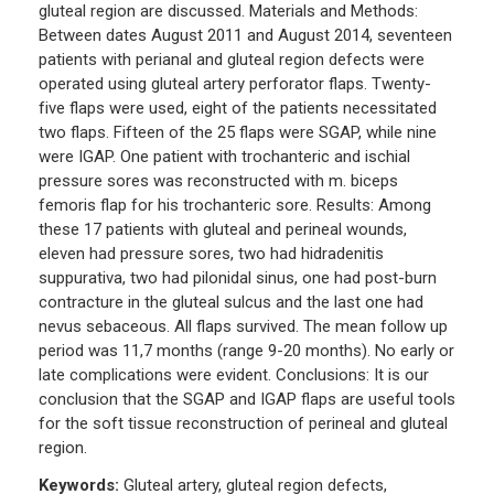
gluteal region are discussed. Materials and Methods:
Between dates August 2011 and August 2014, seventeen
patients with perianal and gluteal region defects were
operated using gluteal artery perforator flaps. Twenty-
five flaps were used, eight of the patients necessitated
two flaps. Fifteen of the 25 flaps were SGAP, while nine
were IGAP. One patient with trochanteric and ischial
pressure sores was reconstructed with m. biceps
femoris flap for his trochanteric sore. Results: Among
these 17 patients with gluteal and perineal wounds,
eleven had pressure sores, two had hidradenitis
suppurativa, two had pilonidal sinus, one had post-burn
contracture in the gluteal sulcus and the last one had
nevus sebaceous. All flaps survived. The mean follow up
period was 11,7 months (range 9-20 months). No early or
late complications were evident. Conclusions: It is our
conclusion that the SGAP and IGAP flaps are useful tools
for the soft tissue reconstruction of perineal and gluteal
region.
Keywords:
Gluteal artery, gluteal region defects,