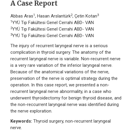
A Case Report
1
2
3
Abbas Aras
, Hasan Arslantürk
, Çetin Kotan
1
YYÜ Tıp Fakültesi Genel Cerrahi ABD- VAN
2
YYÜ Tıp Fakültesi Genel Cerrahi ABD- VAN
3
YYÜ Tıp Fakültesi Genel Cerrahi ABD- VAN
The injury of recurrent laryngeal nerve is a serious
complication in thyroid surgery. The anatomy of the
recurrent laryngeal nerve is variable. Non-recurrent nerve
is a very rare variation of the inferior laryngeal nerve.
Because of the anatomical variations of the nerve,
preservation of the nerve is optimal strategy during the
operation. In this case report, we presented a non-
recurrent laryngeal nerve abnormality, in a case who
underwent thyroidectomy for benign thyroid disease, and
the non-reccurrent laryngeal nerve was identified during
the nerve exploration.
Keywords:
Thyroid surgery, non-recurrent laryngeal
nerve.