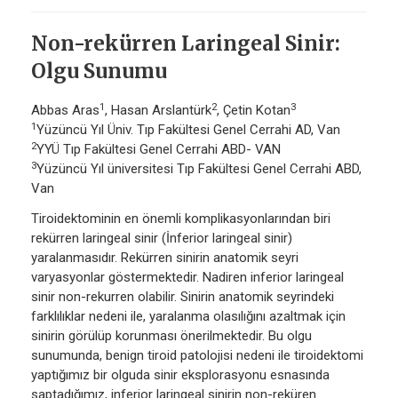
Non-rekürren Laringeal Sinir:
Olgu Sunumu
1
2
3
Abbas Aras
, Hasan Arslantürk
, Çetin Kotan
1
Yüzüncü Yıl Üniv. Tıp Fakültesi Genel Cerrahi AD, Van
2
YYÜ Tıp Fakültesi Genel Cerrahi ABD- VAN
3
Yüzüncü Yıl üniversitesi Tıp Fakültesi Genel Cerrahi ABD,
Van
Tiroidektominin en önemli komplikasyonlarından biri
rekürren laringeal sinir (İnferior laringeal sinir)
yaralanmasıdır. Rekürren sinirin anatomik seyri
varyasyonlar göstermektedir. Nadiren inferior laringeal
sinir non-rekurren olabilir. Sinirin anatomik seyrindeki
farklılıklar nedeni ile, yaralanma olasılığını azaltmak için
sinirin görülüp korunması önerilmektedir. Bu olgu
sunumunda, benign tiroid patolojisi nedeni ile tiroidektomi
yaptığımız bir olguda sinir eksplorasyonu esnasında
saptadığımız, inferior laringeal sinirin non-reküren