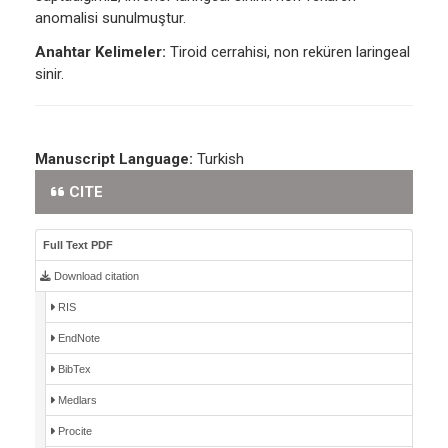
anomalisi sunulmuştur.
Anahtar Kelimeler:
Tiroid cerrahisi, non reküren laringeal
sinir.
Manuscript Language:
Turkish
CITE
Full Text PDF
Download citation
RIS
EndNote
BibTex
Medlars
Procite