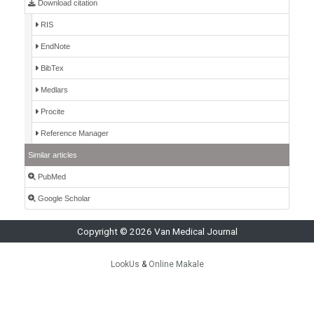
Download citation
RIS
EndNote
BibTex
Medlars
Procite
Reference Manager
Similar articles
PubMed
Google Scholar
Copyright © 2026 Van Medical Journal
LookUs
&
Online Makale