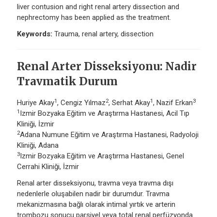
liver contusion and right renal artery dissection and
nephrectomy has been applied as the treatment.
Keywords:
Trauma, renal artery, dissection
Renal Arter Disseksiyonu: Nadir
Travmatik Durum
1
2
1
3
Huriye Akay
, Cengiz Yılmaz
, Serhat Akay
, Nazif Erkan
1
Izmir Bozyaka Eğitim ve Araştırma Hastanesi, Acil Tıp
Kliniği, İzmir
2
Adana Numune Eğitim ve Araştırma Hastanesi, Radyoloji
Kliniği, Adana
3
Izmir Bozyaka Eğitim ve Araştırma Hastanesi, Genel
Cerrahi Kliniği, İzmir
Renal arter disseksiyonu, travma veya travma dışı
nedenlerle oluşabilen nadir bir durumdur. Travma
mekanizmasına bağlı olarak intimal yırtık ve arterin
trombozu sonucu parsiyel veya total renal perfüzyonda