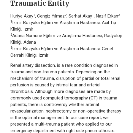
Traumatic Entity
1
2
1
3
Huriye Akay
, Cengiz Yılmaz
, Serhat Akay
, Nazif Erkan
1
Izmir Bozyaka Eğitim ve Araştırma Hastanesi, Acil Tıp
Kliniği, İzmir
2
Adana Numune Eğitim ve Araştırma Hastanesi, Radyoloji
Kliniği, Adana
3
Izmir Bozyaka Eğitim ve Araştırma Hastanesi, Genel
Cerrahi Kliniği, İzmir
Renal artery dissection, is a rare condition diagnosed in
trauma and non-trauma patients. Depending on the
mechanism of trauma, disruption of partial or total renal
perfusion is caused by intimal tear and arterial
thrombosis. Although more diagnoses are made by
commonly used computed tomography (CT) in trauma
patients, there is controversy whether arterial
revascularization, nephrectomy or non-operative therapy
is the optimal management. In our case report, we
presented a multi-trauma patient who applied to our
emergency department with right side pneumothorax,