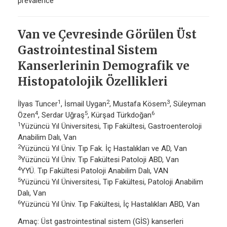
prevalence
Van ve Çevresinde Görülen Üst
Gastrointestinal Sistem
Kanserlerinin Demografik ve
Histopatolojik Özellikleri
1
2
3
İlyas Tuncer
, İsmail Uygan
, Mustafa Kösem
, Süleyman
4
5
6
Özen
, Serdar Uğraş
, Kürşad Türkdoğan
1
Yüzüncü Yıl Üniversitesi, Tıp Fakültesi, Gastroenteroloji
Anabilim Dalı, Van
2
Yüzüncü Yıl Üniv. Tıp Fak. İç Hastalıkları ve AD, Van
3
Yüzüncü Yıl Üniv. Tıp Fakültesi Patoloji ABD, Van
4
YYÜ. Tıp Fakültesi Patoloji Anabilim Dalı, VAN
5
Yüzüncü Yıl Üniversitesi, Tıp Fakültesi, Patoloji Anabilim
Dalı, Van
6
Yüzüncü Yıl Üniv. Tıp Fakültesi, İç Hastalıkları ABD, Van
Amaç: Üst gastrointestinal sistem (GİS) kanserleri