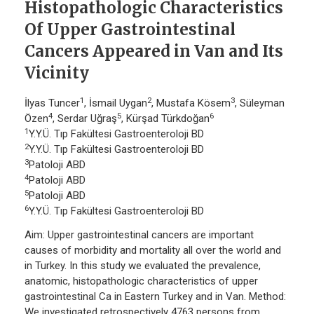
Histopathologic Characteristics
Of Upper Gastrointestinal
Cancers Appeared in Van and Its
Vicinity
1
2
3
İlyas Tuncer
, İsmail Uygan
, Mustafa Kösem
, Süleyman
4
5
6
Özen
, Serdar Uğraş
, Kürşad Türkdoğan
1
Y.Y.Ü. Tıp Fakültesi Gastroenteroloji BD
2
Y.Y.Ü. Tıp Fakültesi Gastroenteroloji BD
3
Patoloji ABD
4
Patoloji ABD
5
Patoloji ABD
6
Y.Y.Ü. Tıp Fakültesi Gastroenteroloji BD
Aim: Upper gastrointestinal cancers are important
causes of morbidity and mortality all over the world and
in Turkey. In this study we evaluated the prevalence,
anatomic, histopathologic characteristics of upper
gastrointestinal Ca in Eastern Turkey and in Van. Method:
We investigated retrospectively 4763 persons from