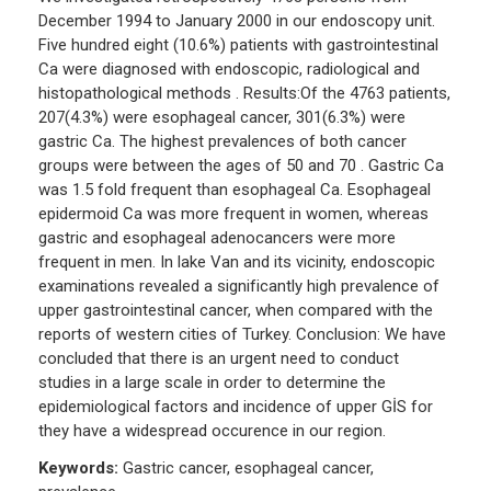
December 1994 to January 2000 in our endoscopy unit.
Five hundred eight (10.6%) patients with gastrointestinal
Ca were diagnosed with endoscopic, radiological and
histopathological methods . Results:Of the 4763 patients,
207(4.3%) were esophageal cancer, 301(6.3%) were
gastric Ca. The highest prevalences of both cancer
groups were between the ages of 50 and 70 . Gastric Ca
was 1.5 fold frequent than esophageal Ca. Esophageal
epidermoid Ca was more frequent in women, whereas
gastric and esophageal adenocancers were more
frequent in men. In lake Van and its vicinity, endoscopic
examinations revealed a significantly high prevalence of
upper gastrointestinal cancer, when compared with the
reports of western cities of Turkey. Conclusion: We have
concluded that there is an urgent need to conduct
studies in a large scale in order to determine the
epidemiological factors and incidence of upper GİS for
they have a widespread occurence in our region.
Keywords:
Gastric cancer, esophageal cancer,