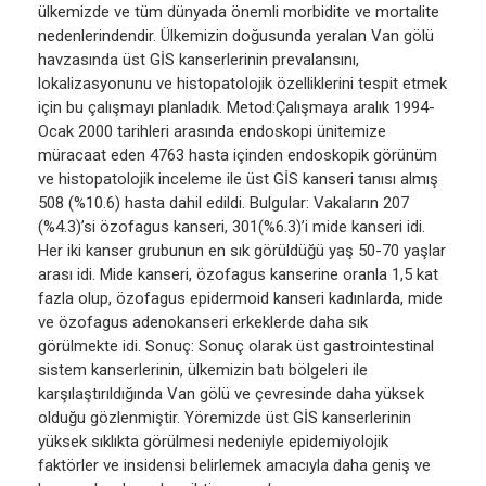
ülkemizde ve tüm dünyada önemli morbidite ve mortalite
nedenlerindendir. Ülkemizin doğusunda yeralan Van gölü
havzasında üst GİS kanserlerinin prevalansını,
lokalizasyonunu ve histopatolojik özelliklerini tespit etmek
için bu çalışmayı planladık. Metod:Çalışmaya aralık 1994-
Ocak 2000 tarihleri arasında endoskopi ünitemize
müracaat eden 4763 hasta içinden endoskopik görünüm
ve histopatolojik inceleme ile üst GİS kanseri tanısı almış
508 (%10.6) hasta dahil edildi. Bulgular: Vakaların 207
(%4.3)’si özofagus kanseri, 301(%6.3)’i mide kanseri idi.
Her iki kanser grubunun en sık görüldüğü yaş 50-70 yaşlar
arası idi. Mide kanseri, özofagus kanserine oranla 1,5 kat
fazla olup, özofagus epidermoid kanseri kadınlarda, mide
ve özofagus adenokanseri erkeklerde daha sık
görülmekte idi. Sonuç: Sonuç olarak üst gastrointestinal
sistem kanserlerinin, ülkemizin batı bölgeleri ile
karşılaştırıldığında Van gölü ve çevresinde daha yüksek
olduğu gözlenmiştir. Yöremizde üst GİS kanserlerinin
yüksek sıklıkta görülmesi nedeniyle epidemiyolojik
faktörler ve insidensi belirlemek amacıyla daha geniş ve