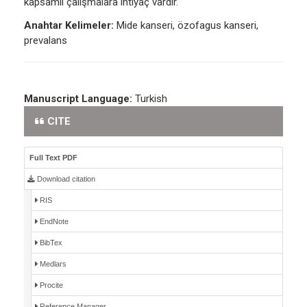
kapsamlı çalışmalara ihtiyaç vardır.
Anahtar Kelimeler:
Mide kanseri, özofagus kanseri,
prevalans
Manuscript Language:
Turkish
CITE
Full Text PDF
Download citation
RIS
EndNote
BibTex
Medlars
Procite
Reference Manager