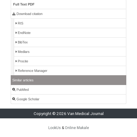
Full Text PDF
Download citation
RIS
EndNote
BibTex
Medlars
Procite
Reference Manager
Similar articles
PubMed
Google Scholar
Copyright © 2026 Van Medical Journal
LookUs
&
Online Makale