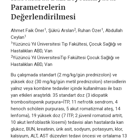
Parametrelerin
Değerlendirilmesi
1
2
1
Ahmet Faik Öner
, Şükrü Arslan
, Ruhan Özer
, Abdullah
1
Ceylan
1
Yüzüncü Yıl Üniversitesi Tıp Fakültesi, Çocuk Sağlığı ve
Hastalıkları ABD, Van
2
Yüzüncü Yıl ÜniversitesiTıp Fakültesi Çocuk Sağlığı ve
Hastalıkları ABD, Van
Bu çalışmada standart (2 mg/kg/gün prednizolon) ve
yüksek doz (30 mg/kg/gün metil prednizolon) steroidlerin
yalnız veya kombine tedaviler içinde kullanılması ile bazı
yan etkileri araştırldı. 35 standart doz (3 idiopatik
trombositopenik purpura=İTP, 11 nefrotik sendrom, 4
henoch schölein purpurası, 5 akut romatizmal ateş, 14
lenfoma), 19 yüksek doz (7 İTP, 2 jüvenil romatoid artrit,
10 akut lenfoblastik lösemi) tedavisi alan hastalarda kan
glukoz, BUN, kreatinin, ürik asit, sodyum, potasyum, klor,
kalsiyum, ALT, AST düzeyleri tedavi öncesi ve ortalama 13