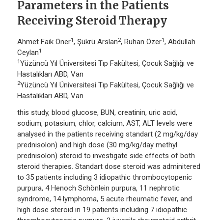
Parameters in the Patients
Receiving Steroid Therapy
1
2
1
Ahmet Faik Öner
, Şükrü Arslan
, Ruhan Özer
, Abdullah
1
Ceylan
1
Yüzüncü Yıl Üniversitesi Tıp Fakültesi, Çocuk Sağlığı ve
Hastalıkları ABD, Van
2
Yüzüncü Yıl Üniversitesi Tıp Fakültesi, Çocuk Sağlığı ve
Hastalıkları ABD, Van
this study, blood glucose, BUN, creatinin, uric acid,
sodium, potasium, chlor, calcium, AST, ALT levels were
analysed in the patients receiving standart (2 mg/kg/day
prednisolon) and high dose (30 mg/kg/day methyl
prednisolon) steroid to investigate side effects of both
steroid therapies. Standart dose steroid was adminitered
to 35 patients including 3 idiopathic thrombocytopenic
purpura, 4 Henoch Schönlein purpura, 11 nephrotic
syndrome, 14 lymphoma, 5 acute rheumatic fever, and
high dose steroid in 19 patients including 7 idiopathic