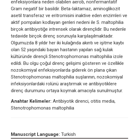
enfeksiyonlara neden olabilen aerob, nonfermantatif
Gram negatif bir basildir. Beta-laktamaz, aminoglikozit
asetil transferaz ve eritromisini inaktive eden enzimleri ve
aktif pompaları kodlayan genleri nedeni ile S. maltophilia
birçok antibiyotiğe intrensek olarak dirençlidir. Bu nedenle
tedavide birçok direnç sorunuyla karşılaşılmaktadır.
Olgumuzda 8 yıldır her iki kulağında akıntı ve işitme kaybı
olan 52 yaşındaki bayan hastanın yapılan sağ kulak
kültüründe dirençli Stenotrophomonas maltophilia izole
edildi. Bu olgu çoğul direnç gelişimi gösteren ve özellikle
nozokomiyal enfeksiyonlarda giderek ön plana çıkan
Stenotrophomonas maltophilia suşlarının, nozokomiyal
infeksiyonlardaki rolünü araştırmak ve antibiyotiklere
direnç durumunu ortaya koymak amacıyla sunulmuştur.
Anahtar Kelimeler:
Antibiyotik direnci, otitis media,
Stenotrophomonas maltophilia
Manuscript Language:
Turkish