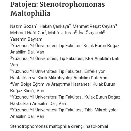
Patojen: Stenotrophomonas
Maltophilia
1
2
3
Nazım Bozan
, Hakan Çankaya
, Mehmet Reşat Ceylan
,
4
5
5
Mehmet Hafit Gür
, Mahfuz Turan
, İsa Özçalimli
,
6
Yasemin Bayram
1
Yüzüncü Yıl Üniversitesi Tıp Fakültesi Kulak Burun Boğaz
Anabilim Dalı, Van
2
Yüzüncü Yıl Üniversitesi, Tıp Fakültesi, KBB Anabilim Dalı,
Van
3
Yüzüncü Yıl Üniversitesi Tıp Fakültesi, Enfeksiyon
Hastalıkları ve Klinik Mikrobiyoloji Anabilim Dalı, Van
4
Van Bölge Eğitim ve Araştırma Hastanesi, Kulak Burun
Boğaz Kliniği, Van
5
Yüzüncü Yıl Üniversitesi Tıp Fakültesi, Kulak Burun Boğaz
Hastalıkları Anabilim Dalı, Van
6
Yüzüncü Yıl Üniversitesi Tıp Fakültesi, Tıbbi Mikrobiyoloji
Anabilim Dalı, Van
Stenotrophomonas maltophilia dirençli nazokomial