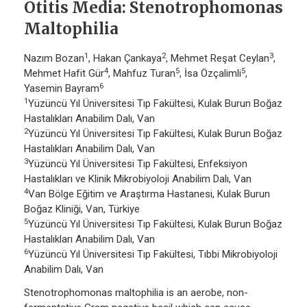
Otitis Media: Stenotrophomonas
Maltophilia
1
2
3
Nazım Bozan
, Hakan Çankaya
, Mehmet Reşat Ceylan
,
4
5
5
Mehmet Hafit Gür
, Mahfuz Turan
, İsa Özçalimli
,
6
Yasemin Bayram
1
Yüzüncü Yıl Üniversitesi Tıp Fakültesi, Kulak Burun Boğaz
Hastalıkları Anabilim Dalı, Van
2
Yüzüncü Yıl Üniversitesi Tıp Fakültesi, Kulak Burun Boğaz
Hastalıkları Anabilim Dalı, Van
3
Yüzüncü Yıl Üniversitesi Tıp Fakültesi, Enfeksiyon
Hastalıkları ve Klinik Mikrobiyoloji Anabilim Dalı, Van
4
Van Bölge Eğitim ve Araştırma Hastanesi, Kulak Burun
Boğaz Kliniği, Van, Türkiye
5
Yüzüncü Yıl Üniversitesi Tıp Fakültesi, Kulak Burun Boğaz
Hastalıkları Anabilim Dalı, Van
6
Yüzüncü Yıl Üniversitesi Tıp Fakültesi, Tıbbi Mikrobiyoloji
Anabilim Dalı, Van
Stenotrophomonas maltophilia is an aerobe, non-