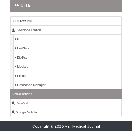
CITE
Full Text PDF
Download citation
RIS
EndNote
BibTex
Medlars
Procite
Reference Manager
Similar articles
PubMed
Google Scholar
Copyright © 2026 Van Medical Journal