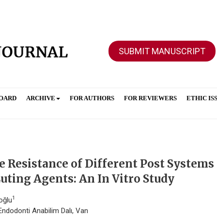
SUBMIT MANUSCRIPT
BOARD
ARCHIVE
FOR AUTHORS
FOR REVIEWERS
ETHIC IS
 Resistance of Different Post Systems
uting Agents: An In Vitro Study
1
oğlu
si Endodonti Anabilim Dalı, Van