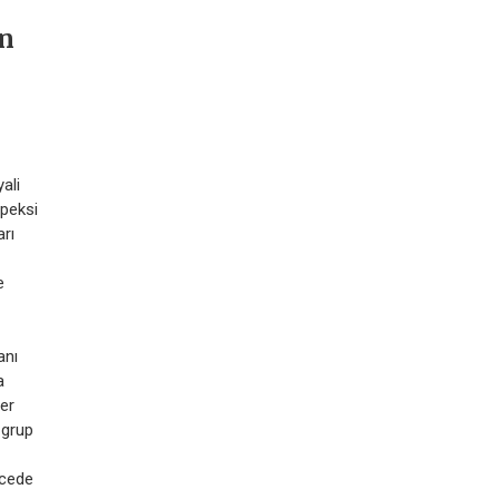
in
ali
apeksi
arı
e
anı
a
ler
 grup
ecede