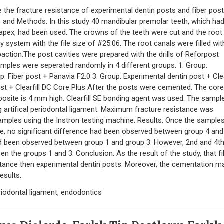
e the fracture resistance of experimental dentin posts and fiber pos
ls and Methods: In this study 40 mandibular premolar teeth, which ha
 apex, had been used. The crowns of the teeth were cut and the root
system with the file size of #25.06. The root canals were filled wit
ction.The post cavities were prepared with the drills of Reforpost
mples were seperated randomly in 4 different groups. 1. Group:
: Fiber post + Panavia F2.0 3. Group: Experimental dentin post + Clea
ost + Clearfill DC Core Plus After the posts were cemented. The core
osite is 4 mm high. Clearfill SE bonding agent was used. The sampl
ng artifical periodontal ligament. Maximum fracture resistance was
samples using the Instron testing machine. Results: Once the sample
ce, no significant difference had been observed between group 4 and
had been observed between group 1 and group 3. However, 2nd and 4t
n the groups 1 and 3. Conclusion: As the result of the study, that fi
istance then experimental dentin posts. Moreover, the cementation ma
esults.
riodontal ligament, endodontics