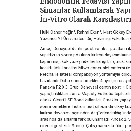
Endodontik Tedavisi Yapılmı
Simanlar Kullanılarak Yapı
İn-Vitro Olarak Karşılaştır
1
1
Hulki Caner Yeğin
, Rahmi Eken
, Mert Gökay Er
Yüzüncü Yıl Üniversitesi Diş Hekimliği Fakülte
Amaç: Deneysel dentin post ve fiber postların ik
yapıldıktan sonra postların kırılma dayanımların
kapanmıs¸, kök yüzeyinde herhangi bir çürük, kırık
kesildi, kök kanalları Mtwo döner alet sistemi ile
Percha ile lateral kompaksiyon yöntemiyle doldur
hazırlandı. Daha sonra örnekler 4 ayrı gruba ayrı
Panavia F2.0 3. Grup: Deneysel dentin post + Cle
yapıs¸tırıldıktan sonra Majesty Esthetic tepilebi
olarak Clearfil SE Bond kullanıldı. Örnekler yapa
sonra örneklere Instron test cihazında dikey ku
kırılma dayanımı açısından degˆerlendirildigˆinde
arasında da anlamlı fark bulunamadı. Ancak 2. ve
direnci gösterdi. Sonuç: Çalıs¸mamızda fiber pos