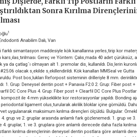
ş Dişlerde, Farklı Tip Postların Farklı
ştırıldıktan Sonra Kırılma Dirençlerin
ılması
1
oğlu
si Endodonti Anabilim Dalı, Van
i farklı simantasyon maddesiyle kök kanallarına yerles¸tirip kor matery
ın kars¸ılas¸tırılması. Gereç ve Yöntem: Çalıs¸mada 40 adet çürüksüz, 
 ya da çatlagˆı olmayan alt 1. premolar dis¸ kullanıldı. Dis¸lerin kuronl
 #25.06 olacak s¸ekilde s¸ekillendirildi. Kök kanalları MMSeal ve Gutta
uldu. Post bos¸lukları Reforpost sisteminin drilleriyle 8 mm. derinlikt
ldı: 1. Grup: Deneysel dentin post + Panavia F2.0 2. Grup: Fiber post +
arfil DC Core Plus 4. Grup: Fiber post + Clearfil DC Core Plus Postlar
lir kompozit ile 4 mm yükseklikte kor restorasyonlar yapıldı. Bonding aj
y periodontal ligament olus¸turularak akrilik bloklar içine gömüldü. Dah
vvet uygulanarak maksimum kırılma dirençleri ölçüldü. Bulgular: Örnek
 4. grup ve 2. gruplar arasında anlamlı fark gözlenemedi. 1. grup ve 3.
 4. gruplar, 1. ve 3. gruplara göre anlamlı derecede daha fazla kırılma
tların kırılma dirençlerinin deneysel dentin postlara göre anlamlı der