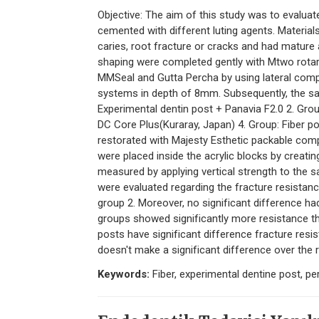
Objective: The aim of this study was to evaluat
cemented with different luting agents. Materia
caries, root fracture or cracks and had mature
shaping were completed gently with Mtwo rotary 
MMSeal and Gutta Percha by using lateral compa
systems in depth of 8mm. Subsequently, the sa
Experimental dentin post + Panavia F2.0 2. Group
DC Core Plus(Kuraray, Japan) 4. Group: Fiber p
restorated with Majesty Esthetic packable comp
were placed inside the acrylic blocks by creati
measured by applying vertical strength to the 
were evaluated regarding the fracture resistan
group 2. Moreover, no significant difference 
groups showed significantly more resistance the
posts have significant difference fracture res
doesn't make a significant difference over the r
Keywords:
Fiber, experimental dentine post, pe