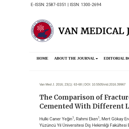
E-ISSN: 2587-0351 | ISSN: 1300-2694
HOME
ABOUT THE JOURNAL
EDITORIAL 
Van Med J. 2016; 23(1):
63-68 | DOI:
10.5505/vtd.2016.39967
The Comparison of Fracture
Cemented With Different L
1
1
Hulki Caner Yeğin
, Rahmi Eken
, Mert Gökay Er
Yüzüncü Yıl Üniversitesi Diş Hekimliği Fakülte