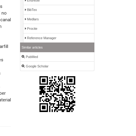
EndNote
ts
BibTex
d no
 canal
Medlars
h
Procite
Reference Manager
rfill
Similar articles
PubMed
es
Google Scholar
s
h
ber
terial