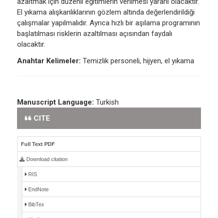
azaltmak için düzenli eğitimlerin verilmesi yararlı olacaktır.
El yıkama alışkanlıklarının gözlem altında değerlendirildiği
çalışmalar yapılmalıdır. Ayrıca hızlı bir aşılama programının
başlatılması risklerin azaltılması açısından faydalı
olacaktır.
Anahtar Kelimeler:
Temizlik personeli, hijyen, el yıkama
Manuscript Language:
Turkish
CITE
Full Text PDF
Download citation
RIS
EndNote
BibTex