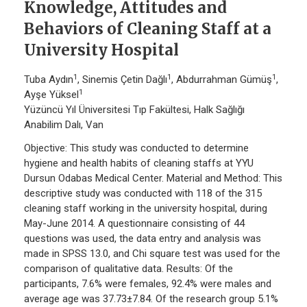
Knowledge, Attitudes and
Behaviors of Cleaning Staff at a
University Hospital
1
1
1
Tuba Aydın
, Sinemis Çetin Dağlı
, Abdurrahman Gümüş
,
1
Ayşe Yüksel
Yüzüncü Yıl Üniversitesi Tıp Fakültesi, Halk Sağlığı
Anabilim Dalı, Van
Objective: This study was conducted to determine
hygiene and health habits of cleaning staffs at YYU
Dursun Odabas Medical Center. Material and Method: This
descriptive study was conducted with 118 of the 315
cleaning staff working in the university hospital, during
May-June 2014. A questionnaire consisting of 44
questions was used, the data entry and analysis was
made in SPSS 13.0, and Chi square test was used for the
comparison of qualitative data. Results: Of the
participants, 7.6% were females, 92.4% were males and
average age was 37.73±7.84. Of the research group 5.1%