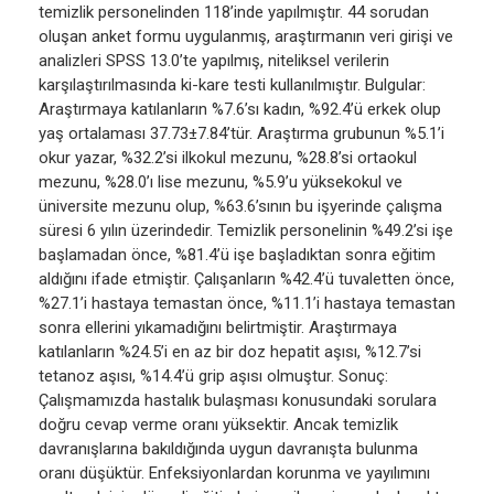
temizlik personelinden 118’inde yapılmıştır. 44 sorudan
oluşan anket formu uygulanmış, araştırmanın veri girişi ve
analizleri SPSS 13.0’te yapılmış, niteliksel verilerin
karşılaştırılmasında ki-kare testi kullanılmıştır. Bulgular:
Araştırmaya katılanların %7.6’sı kadın, %92.4’ü erkek olup
yaş ortalaması 37.73±7.84’tür. Araştırma grubunun %5.1’i
okur yazar, %32.2’si ilkokul mezunu, %28.8’si ortaokul
mezunu, %28.0’ı lise mezunu, %5.9’u yüksekokul ve
üniversite mezunu olup, %63.6’sının bu işyerinde çalışma
süresi 6 yılın üzerindedir. Temizlik personelinin %49.2’si işe
başlamadan önce, %81.4’ü işe başladıktan sonra eğitim
aldığını ifade etmiştir. Çalışanların %42.4’ü tuvaletten önce,
%27.1’i hastaya temastan önce, %11.1’i hastaya temastan
sonra ellerini yıkamadığını belirtmiştir. Araştırmaya
katılanların %24.5’i en az bir doz hepatit aşısı, %12.7’si
tetanoz aşısı, %14.4’ü grip aşısı olmuştur. Sonuç:
Çalışmamızda hastalık bulaşması konusundaki sorulara
doğru cevap verme oranı yüksektir. Ancak temizlik
davranışlarına bakıldığında uygun davranışta bulunma
oranı düşüktür. Enfeksiyonlardan korunma ve yayılımını