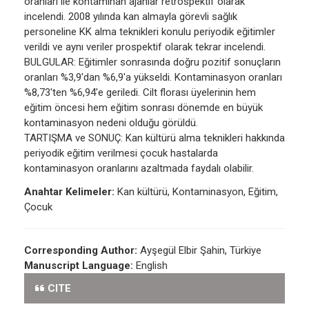
oranları ile kontaminan ajanlar retrospektif olarak
incelendi. 2008 yılında kan almayla görevli sağlık
personeline KK alma teknikleri konulu periyodik eğitimler
verildi ve aynı veriler prospektif olarak tekrar incelendi.
BULGULAR: Eğitimler sonrasında doğru pozitif sonuçların
oranları %3,9'dan %6,9'a yükseldi. Kontaminasyon oranları
%8,73'ten %6,94'e geriledi. Cilt florası üyelerinin hem
eğitim öncesi hem eğitim sonrası dönemde en büyük
kontaminasyon nedeni olduğu görüldü.
TARTIŞMA ve SONUÇ: Kan kültürü alma teknikleri hakkında
periyodik eğitim verilmesi çocuk hastalarda
kontaminasyon oranlarını azaltmada faydalı olabilir.
Anahtar Kelimeler:
Kan kültürü, Kontaminasyon, Eğitim,
Çocuk
Corresponding Author:
Ayşegül Elbir Şahin, Türkiye
Manuscript Language:
English
CITE