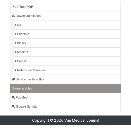
Full Text PDF
Download citation
RIS
EndNote
BibTex
Medlars
Procite
Reference Manager
Send email to author
Similar articles
PubMed
Google Scholar
Copyright © 2026 Van Medical Journal