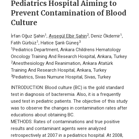
Pediatrics Hospital Aiming to
Prevent Contamination of Blood
Culture
1
2
1
İrfan Oğuz Şahin
,
Ayşegül Elbir Şahin
, Deniz Ökdemir
,
1
3
Fatih Gürbüz
, Hatice Şanlı Güneş
1
Pediatrics Department, Ankara Childrens Hematology
Oncology Training And Research Hospital, Ankara, Turkey
2
Anesthesiology And Reanimation, Ankara Atatürk
Training And Research Hospital, Ankara, Turkey
3
Pediatrics, Sivas Numune Hospital, Sivas, Turkey
INTRODUCTION: Blood culture (BC) is the gold standard
test in diagnosis of bacteremia. Also, it is a frequently
used test in pediatric patients. The objective of this study
was to observe the changes in contamination rates after
educations about obtaining BC.
METHODS: Rates of contaminations and true positive
results and contaminant agents were analyzed
retrospectively at 2007 in a pediatrics hospital. At 2008,