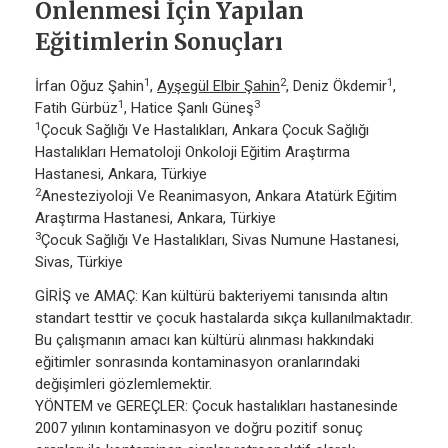
Önlenmesi İçin Yapılan
Eğitimlerin Sonuçları
1
2
1
İrfan Oğuz Şahin
,
Ayşegül Elbir Şahin
, Deniz Ökdemir
,
1
3
Fatih Gürbüz
, Hatice Şanlı Güneş
1
Çocuk Sağlığı Ve Hastalıkları, Ankara Çocuk Sağlığı
Hastalıkları Hematoloji Onkoloji Eğitim Araştırma
Hastanesi, Ankara, Türkiye
2
Anesteziyoloji Ve Reanimasyon, Ankara Atatürk Eğitim
Araştırma Hastanesi, Ankara, Türkiye
3
Çocuk Sağlığı Ve Hastalıkları, Sivas Numune Hastanesi,
Sivas, Türkiye
GİRİŞ ve AMAÇ: Kan kültürü bakteriyemi tanısında altın
standart testtir ve çocuk hastalarda sıkça kullanılmaktadır.
Bu çalışmanın amacı kan kültürü alınması hakkındaki
eğitimler sonrasında kontaminasyon oranlarındaki
değişimleri gözlemlemektir.
YÖNTEM ve GEREÇLER: Çocuk hastalıkları hastanesinde
2007 yılının kontaminasyon ve doğru pozitif sonuç