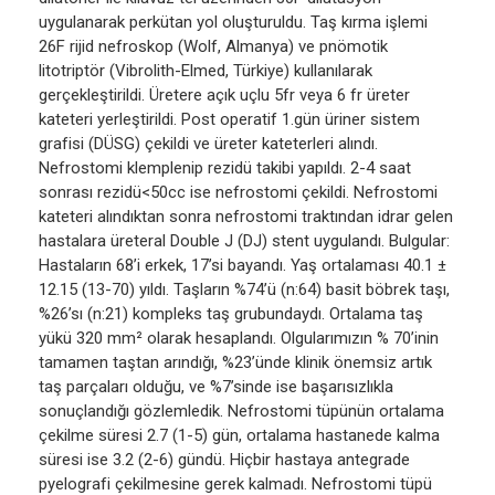
uygulanarak perkütan yol oluşturuldu. Taş kırma işlemi
26F rijid nefroskop (Wolf, Almanya) ve pnömotik
litotriptör (Vibrolith-Elmed, Türkiye) kullanılarak
gerçekleştirildi. Üretere açık uçlu 5fr veya 6 fr üreter
kateteri yerleştirildi. Post operatif 1.gün üriner sistem
grafisi (DÜSG) çekildi ve üreter kateterleri alındı.
Nefrostomi klemplenip rezidü takibi yapıldı. 2-4 saat
sonrası rezidü<50cc ise nefrostomi çekildi. Nefrostomi
kateteri alındıktan sonra nefrostomi traktından idrar gelen
hastalara üreteral Double J (DJ) stent uygulandı. Bulgular:
Hastaların 68’i erkek, 17’si bayandı. Yaş ortalaması 40.1 ±
12.15 (13-70) yıldı. Taşların %74’ü (n:64) basit böbrek taşı,
%26’sı (n:21) kompleks taş grubundaydı. Ortalama taş
yükü 320 mm² olarak hesaplandı. Olgularımızın % 70’inin
tamamen taştan arındığı, %23’ünde klinik önemsiz artık
taş parçaları olduğu, ve %7’sinde ise başarısızlıkla
sonuçlandığı gözlemledik. Nefrostomi tüpünün ortalama
çekilme süresi 2.7 (1-5) gün, ortalama hastanede kalma
süresi ise 3.2 (2-6) gündü. Hiçbir hastaya antegrade
pyelografi çekilmesine gerek kalmadı. Nefrostomi tüpü