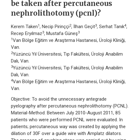
be taken after percutaneous
nephrolithotomy (pcnl)?
1
2
3
4
Kerem Taken
, Necip Pirinççi
, İlhan Geçit
, Serhat Tanık
,
3
3
Recep Eryılmaz
, Mustafa Güneş
1
Van Bölge Eğitim ve Araştırma Hastanesi, Üroloji Kliniği,
Van.
2
Yüzüncü Yıl Üniversitesi, Tıp Fakültesi, Üroloji Anabilim
Dalı, Van.
3
Yüzüncü Yıl Üniversitesi, Tıp Fakültesi, Üroloji Anabilim
Dalı, Van.
4
Van Bölge Eğitim ve Araştırma Hastanesi, Üroloji Kliniği,
Van.
Objective: To avoid the unnecessary antegrade
pyelography after percutaneous nephrolithotomy (PCNL).
Material-Method: Between July 2010-August 2011, 85
patients who were performed PCNL were evaluated. In
patients; percutaneous way was created by applying the
dilation of 30F over a guide wire with Amplatz dilators.