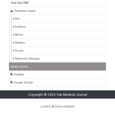
Full Text PDF
Download citation
RIS
EndNote
BibTex
Medlars
Procite
Reference Manager
Similar articles
PubMed
Google Scholar
Copyright © 2026 Van Medical Journal
LookUs
&
Online Makale