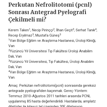
Perkutan Nefrolitotomi (pcnl)
Sonrası Antegrad Pyelografi
Çekilmeli mi?
1
2
3
4
Kerem Taken
, Necip Pirinççi
, İlhan Geçit
, Serhat Tanık
,
3
3
Recep Eryılmaz
, Mustafa Güneş
1
Van Bölge Eğitim ve Araştırma Hastanesi, Üroloji Kliniği,
Van
2
Yüzüncü Yıl Üniversitesi Tıp Fakültesi Üroloji Anabilim
Dalı, Van
3
Yüzüncü Yıl Üniversitesi, Tıp Fakültesi, Üroloji Anabilim
Dalı, Van
4
Van Bölge Eğitim ve Araştırma Hastanesi, Üroloji Kliniği,
Van.
Amaç: Perkütan nefrolitotomi(pcnl) sonrasında gereksiz
antegrade pyelografiden kaçınmak. Gereç-Yöntem:
Temmuz 2010-Ağustos 2011 tarihleri arasında PCNL
uygulanmış 85 hasta değerlendirildi. Hastalarda; amplatz
dilatörler ile kılavuz tel üzerinden 30F dilatasyon