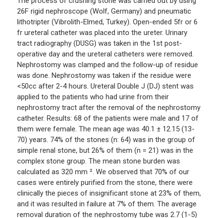
The process of crushing stone was carried out by using
26F rigid nephroscope (Wolf, Germany) and pneumatic
lithotripter (Vibrolith-Elmed, Turkey). Open-ended 5fr or 6
fr ureteral catheter was placed into the ureter. Urinary
tract radiography (DUSG) was taken in the 1st post-
operative day and the ureteral catheters were removed.
Nephrostomy was clamped and the follow-up of residue
was done. Nephrostomy was taken if the residue were
<50cc after 2-4 hours. Ureteral Double J (DJ) stent was
applied to the patients who had urine from their
nephrostomy tract after the removal of the nephrostomy
catheter. Results: 68 of the patients were male and 17 of
them were female. The mean age was 40.1 ± 12.15 (13-
70) years. 74% of the stones (n: 64) was in the group of
simple renal stone, but 26% of them (n = 21) was in the
complex stone group. The mean stone burden was
calculated as 320 mm ². We observed that 70% of our
cases were entirely purified from the stone, there were
clinically the pieces of insignificant stone at 23% of them,
and it was resulted in failure at 7% of them. The average
removal duration of the nephrostomy tube was 2.7 (1-5)