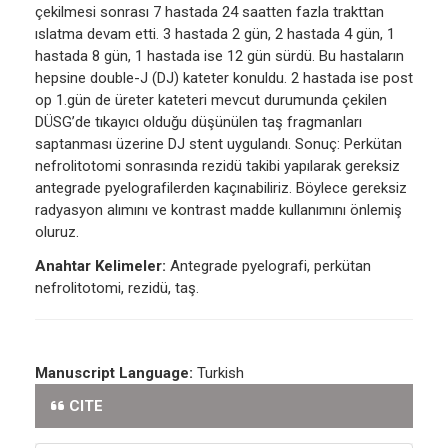
çekilmesi sonrası 7 hastada 24 saatten fazla trakttan
ıslatma devam etti. 3 hastada 2 gün, 2 hastada 4 gün, 1
hastada 8 gün, 1 hastada ise 12 gün sürdü. Bu hastaların
hepsine double-J (DJ) kateter konuldu. 2 hastada ise post
op 1.gün de üreter kateteri mevcut durumunda çekilen
DÜSG’de tıkayıcı olduğu düşünülen taş fragmanları
saptanması üzerine DJ stent uygulandı. Sonuç: Perkütan
nefrolitotomi sonrasında rezidü takibi yapılarak gereksiz
antegrade pyelografilerden kaçınabiliriz. Böylece gereksiz
radyasyon alımını ve kontrast madde kullanımını önlemiş
oluruz.
Anahtar Kelimeler:
Antegrade pyelografi, perkütan
nefrolitotomi, rezidü, taş.
Manuscript Language:
Turkish
CITE