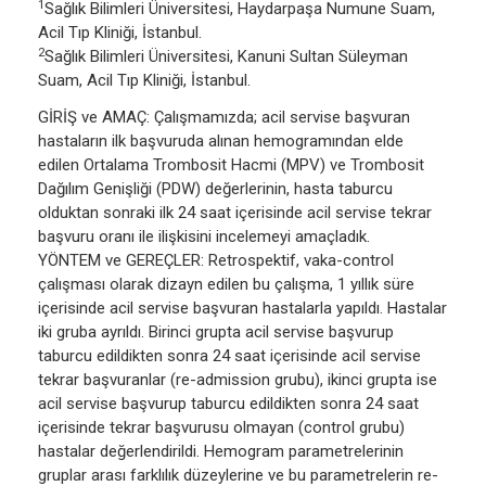
1
Sağlık Bilimleri Üniversitesi, Haydarpaşa Numune Suam,
Acil Tıp Kliniği, İstanbul.
2
Sağlık Bilimleri Üniversitesi, Kanuni Sultan Süleyman
Suam, Acil Tıp Kliniği, İstanbul.
GİRİŞ ve AMAÇ: Çalışmamızda; acil servise başvuran
hastaların ilk başvuruda alınan hemogramından elde
edilen Ortalama Trombosit Hacmi (MPV) ve Trombosit
Dağılım Genişliği (PDW) değerlerinin, hasta taburcu
olduktan sonraki ilk 24 saat içerisinde acil servise tekrar
başvuru oranı ile ilişkisini incelemeyi amaçladık.
YÖNTEM ve GEREÇLER: Retrospektif, vaka-control
çalışması olarak dizayn edilen bu çalışma, 1 yıllık süre
içerisinde acil servise başvuran hastalarla yapıldı. Hastalar
iki gruba ayrıldı. Birinci grupta acil servise başvurup
taburcu edildikten sonra 24 saat içerisinde acil servise
tekrar başvuranlar (re-admission grubu), ikinci grupta ise
acil servise başvurup taburcu edildikten sonra 24 saat
içerisinde tekrar başvurusu olmayan (control grubu)
hastalar değerlendirildi. Hemogram parametrelerinin
gruplar arası farklılık düzeylerine ve bu parametrelerin re-