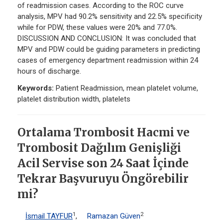
of readmission cases. According to the ROC curve
analysis, MPV had 90.2% sensitivity and 22.5% specificity
while for PDW, these values were 20% and 77.0%.
DISCUSSION AND CONCLUSION: It was concluded that
MPV and PDW could be guiding parameters in predicting
cases of emergency department readmission within 24
hours of discharge.
Keywords:
Patient Readmission, mean platelet volume,
platelet distribution width, platelets
Ortalama Trombosit Hacmi ve
Trombosit Dağılım Genişliği
Acil Servise son 24 Saat İçinde
Tekrar Başvuruyu Öngörebilir
mi?
1
2
İsmail TAYFUR
,
Ramazan Güven