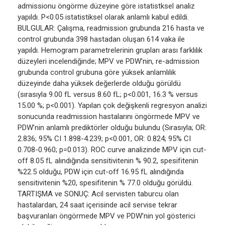
admissionu öngörme düzeyine göre istatistksel analiz
yapıldı. P<0.05 istatistiksel olarak anlamlı kabul edildi.
BULGULAR: Çalışma, readmission grubunda 216 hasta ve
control grubunda 398 hastadan oluşan 614 vaka ile
yapıldı. Hemogram parametrelerinin grupları arası farklılık
düzeyleri incelendiğinde; MPV ve PDW’nin, re-admission
grubunda control grubuna göre yüksek anlamlılık
düzeyinde daha yüksek değerlerde olduğu görüldü
(sırasıyla 9.00 fL versus 8.60 fL; p<0.001, 16.3 % versus
15.00 %; p<0.001). Yapılan çok değişkenli regresyon analizi
sonucunda readmission hastalarını öngörmede MPV ve
PDW’nin anlamlı prediktörler olduğu bulundu (Sırasıyla; OR:
2.836; 95% CI 1.898-4.239; p<0.001, OR: 0.824; 95% CI
0.708-0.960; p=0.013). ROC curve analizinde MPV için cut-
off 8.05 fL alındığında sensitivitenin % 90.2, spesifitenin
%22.5 olduğu, PDW için cut-off 16.95 fL alındığında
sensitivitenin %20, spesifitenin % 77.0 olduğu görüldü.
TARTIŞMA ve SONUÇ: Acil servisten taburcu olan
hastalardan, 24 saat içerisinde acil servise tekrar
başvuranları öngörmede MPV ve PDW’nin yol gösterici