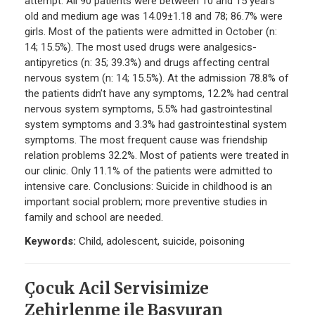
attempt. All 90 patients were between 10 and 15 years
old and medium age was 14.09±1.18 and 78; 86.7% were
girls. Most of the patients were admitted in October (n:
14; 15.5%). The most used drugs were analgesics-
antipyretics (n: 35; 39.3%) and drugs affecting central
nervous system (n: 14; 15.5%). At the admission 78.8% of
the patients didn’t have any symptoms, 12.2% had central
nervous system symptoms, 5.5% had gastrointestinal
system symptoms and 3.3% had gastrointestinal system
symptoms. The most frequent cause was friendship
relation problems 32.2%. Most of patients were treated in
our clinic. Only 11.1% of the patients were admitted to
intensive care. Conclusions: Suicide in childhood is an
important social problem; more preventive studies in
family and school are needed.
Keywords:
Child, adolescent, suicide, poisoning
Çocuk Acil Servisimize
Zehirlenme ile Başvuran