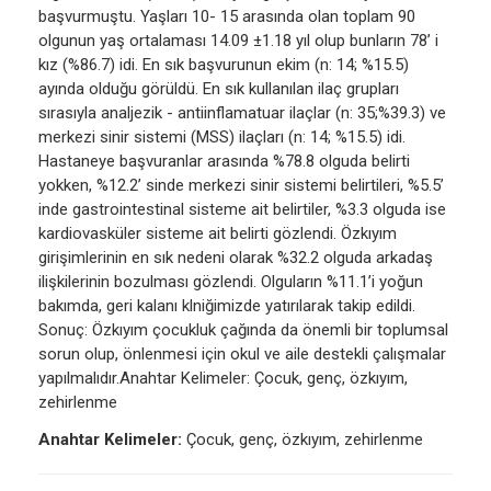
başvurmuştu. Yaşları 10- 15 arasında olan toplam 90
olgunun yaş ortalaması 14.09 ±1.18 yıl olup bunların 78’ i
kız (%86.7) idi. En sık başvurunun ekim (n: 14; %15.5)
ayında olduğu görüldü. En sık kullanılan ilaç grupları
sırasıyla analjezik - antiinflamatuar ilaçlar (n: 35;%39.3) ve
merkezi sinir sistemi (MSS) ilaçları (n: 14; %15.5) idi.
Hastaneye başvuranlar arasında %78.8 olguda belirti
yokken, %12.2’ sinde merkezi sinir sistemi belirtileri, %5.5’
inde gastrointestinal sisteme ait belirtiler, %3.3 olguda ise
kardiovasküler sisteme ait belirti gözlendi. Özkıyım
girişimlerinin en sık nedeni olarak %32.2 olguda arkadaş
ilişkilerinin bozulması gözlendi. Olguların %11.1’i yoğun
bakımda, geri kalanı klniğimizde yatırılarak takip edildi.
Sonuç: Özkıyım çocukluk çağında da önemli bir toplumsal
sorun olup, önlenmesi için okul ve aile destekli çalışmalar
yapılmalıdır.Anahtar Kelimeler: Çocuk, genç, özkıyım,
zehirlenme
Anahtar Kelimeler:
Çocuk, genç, özkıyım, zehirlenme