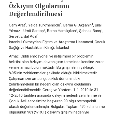
Özkıyım Olgularının
Değerlendirilmesi
1
1
1
Cem Arat
, Yelda Türkmenoğlu
, Berna G. Akşahin
, Bilal
1
1
1
1
Yılmaz
, Ümit Sarıtaş
, Berna Hamilçıkan
, Şehnaz Barış
,
1
Servet Erdal Adal
İstanbul Okmeydanı Eğitim ve Araştırma Hastanesi, Çocuk
Sağlığı ve Hastalıkları Kliniği, İstanbul
Amaç: Ciddi emosyonel ve iletişimsel bir problemin
belirtisi olan özkıyım davranışının temelinde kendine zarar
verme amacı bulunmaktadır. Bu girişimlerin yaklaşık
%95’inin zehirlenmeler şeklinde olduğu bildirilmektedir.
Çalışmamızın amacı çocukluk dönemindeki
zehirlenmelerin bir nedeni olan özkıyım olgularının
değerlendirilmesidir. Gereç ve Yöntem: 1-1-2010 ile 31-
12-2010 tarihleri arasında özkıyım nedenli zehirlenme ile
Çocuk Acil servisimize başvuran 90 olgu retrospektif
olarak değerlendirilmiştir. Bulgular: Toplam 470 zehirlenme
olgusunun 90’ı (%19.1) özkıyım girişimi nedeniyle