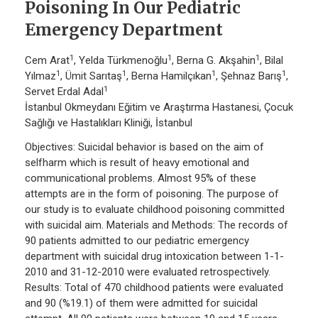
Poisoning In Our Pediatric
Emergency Department
1
1
1
Cem Arat
, Yelda Türkmenoğlu
, Berna G. Akşahin
, Bilal
1
1
1
1
Yılmaz
, Ümit Sarıtaş
, Berna Hamilçıkan
, Şehnaz Barış
,
1
Servet Erdal Adal
İstanbul Okmeydanı Eğitim ve Araştırma Hastanesi, Çocuk
Sağlığı ve Hastalıkları Kliniği, İstanbul
Objectives: Suicidal behavior is based on the aim of
selfharm which is result of heavy emotional and
communicational problems. Almost 95% of these
attempts are in the form of poisoning. The purpose of
our study is to evaluate childhood poisoning committed
with suicidal aim. Materials and Methods: The records of
90 patients admitted to our pediatric emergency
department with suicidal drug intoxication between 1-1-
2010 and 31-12-2010 were evaluated retrospectively.
Results: Total of 470 childhood patients were evaluated
and 90 (%19.1) of them were admitted for suicidal