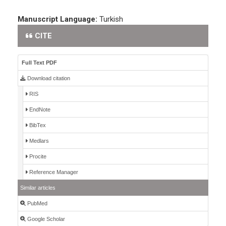
Manuscript Language:
Turkish
CITE
Full Text PDF
Download citation
RIS
EndNote
BibTex
Medlars
Procite
Reference Manager
Similar articles
PubMed
Google Scholar