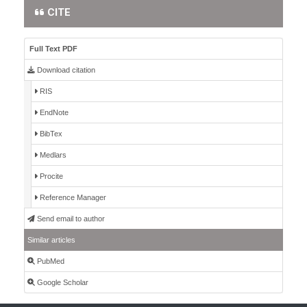
CITE
Full Text PDF
Download citation
RIS
EndNote
BibTex
Medlars
Procite
Reference Manager
Send email to author
Similar articles
PubMed
Google Scholar