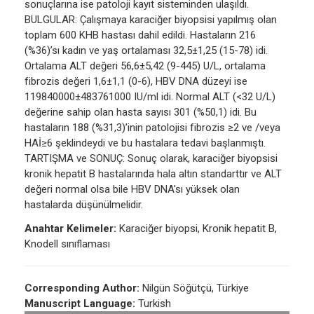
sonuçlarına ise patoloji kayıt sisteminden ulaşıldı.
BULGULAR: Çalışmaya karaciğer biyopsisi yapılmış olan
toplam 600 KHB hastası dahil edildi. Hastaların 216
(%36)’sı kadın ve yaş ortalaması 32,5±1,25 (15-78) idi.
Ortalama ALT değeri 56,6±5,42 (9-445) U/L, ortalama
fibrozis değeri 1,6±1,1 (0-6), HBV DNA düzeyi ise
119840000±483761000 IU/ml idi. Normal ALT (<32 U/L)
değerine sahip olan hasta sayısı 301 (%50,1) idi. Bu
hastaların 188 (%31,3)’inin patolojisi fibrozis ≥2 ve /veya
HAİ≥6 şeklindeydi ve bu hastalara tedavi başlanmıştı.
TARTIŞMA ve SONUÇ: Sonuç olarak, karaciğer biyopsisi
kronik hepatit B hastalarında hala altın standarttır ve ALT
değeri normal olsa bile HBV DNA’sı yüksek olan
hastalarda düşünülmelidir.
Anahtar Kelimeler:
Karaciğer biyopsi, Kronik hepatit B,
Knodell sınıflaması
Corresponding Author:
Nilgün Söğütçü, Türkiye
Manuscript Language:
Turkish