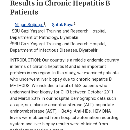
Results in Chronic Hepatitis B
Patients
1
2
Nilgün Söğütçü
,
Şafak Kaya
1
SBU Gazi Yaşargil Training and Research Hospital,
Department of Pathology, Diyarbakir
2
SBU Gazi Yaşargil Training and Research Hospital,
Department of Infectious Diseases, Diyarbakir
INTRODUCTION: Our country is a middle endemic country
in terms of chronic hepatitis B and is an important
problem in my region. In this study, we examined patients
who underwent liver biopsy due to chronic hepatitis B.
METHODS: We included a total of 653 patients who
underwent liver biopsy for CHB between October 2011
and March 2019 in our hospital. Demographic data such
as age, sex, alanine aminotransferase (ALT), aspartate
aminotrabsferase (AST), HBeAg, Anti-HBe, HBV DNA
levels were obtained from hospital automation recording
system and liver biopsy results were obtained from