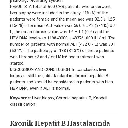
pathology recording system.
RESULTS: A total of 600 CHB patients who underwent
liver biopsy were included in the study. 216 (6) of the
patients were female and the mean age was 32.5 ± 1.25
(15-78). The mean ALT value was 56.6 ± 5.42 (9-445) U /
L, the mean fibrosis value was 1.6 ± 1.1 (0-6) and the
HBV DNA level was 119840000 ± 483761000 IU / ml. The
number of patients with normal ALT (<32 U / L) was 301
(50.1%). The pathology of 188 (31.3%) of these patients
was fibrosis ≥2 and / or HAI≥6 and treatment was
started.
DISCUSSION AND CONCLUSION: In conclusion, liver
biopsy is still the gold standard in chronic hepatitis B
patients and should be considered in patients with high
HBV DNA, even if ALT is normal.
Keywords:
Liver biopsy, Chronic hepatitis B, Knodell
classification
Kronik Hepatit B Hastalarında