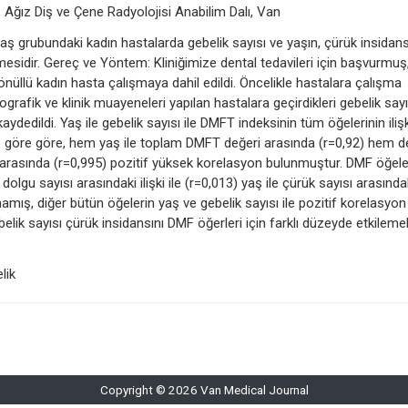
, Ağız Diş ve Çene Radyolojisi Anabilim Dalı, Van
aş grubundaki kadın hastalarda gebelik sayısı ve yaşın, çürük insidansı
ilmesidir. Gereç ve Yöntem: Kliniğimize dental tedavileri için başvurmu
üllü kadın hasta çalışmaya dahil edildi. Öncelikle hastalara çalışma
dyografik ve klinik muayeneleri yapılan hastalara geçirdikleri gebelik sayı
 kaydedildi. Yaş ile gebelik sayısı ile DMFT indeksinin tüm öğelerinin ilişk
ne göre göre, hem yaş ile toplam DMFT değeri arasında (r=0,92) hem d
 arasında (r=0,995) pozitif yüksek korelasyon bulunmuştur. DMF öğeler
e dolgu sayısı arasındaki ilişki ile (r=0,013) yaş ile çürük sayısı arasında
nmamış, diğer bütün öğelerin yaş ve gebelik sayısı ile pozitif korelasyon
belik sayısı çürük insidansını DMF öğerleri için farklı düzeyde etkileme
lik
Copyright © 2026 Van Medical Journal