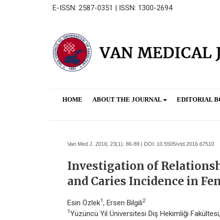
E-ISSN: 2587-0351 | ISSN: 1300-2694
HOME
ABOUT THE JOURNAL
EDITORIAL 
Van Med J. 2016; 23(1):
86-89 | DOI:
10.5505/vtd.2016.67510
Investigation of Relation
and Caries Incidence in Fem
1
2
Esin Özlek
, Ersen Bilgili
1
Yüzüncü Yıl Üniversitesi Diş Hekimliği Fakültes