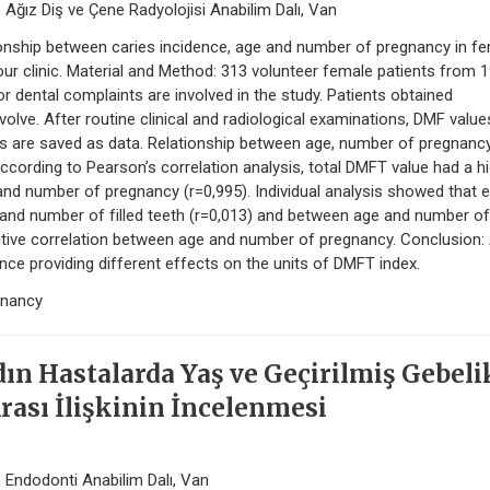
, Ağız Diş ve Çene Radyolojisi Anabilim Dalı, Van
ationship between caries incidence, age and number of pregnancy in f
 our clinic. Material and Method: 313 volunteer female patients from 
 for dental complaints are involved in the study. Patients obtained
olve. After routine clinical and radiological examinations, DMF value
s are saved as data. Relationship between age, number of pregnanc
 According to Pearson’s correlation analysis, total DMFT value had a h
 and number of pregnancy (r=0,995). Individual analysis showed that 
and number of filled teeth (r=0,013) and between age and number of
sitive correlation between age and number of pregnancy. Conclusion:
ce providing different effects on the units of DMFT index.
gnancy
dın Hastalarda Yaş ve Geçirilmiş Gebeli
Arası İlişkinin İncelenmesi
i, Endodonti Anabilim Dalı, Van