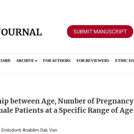
SUBMIT MANUSCRIPT
BOARD
ARCHIVE
FOR AUTHORS
FOR REVIEWERS
ETHIC IS
ship between Age, Number of Pregnancy
ale Patients at a Specific Range of Age
i, Endodonti Anabilim Dalı, Van