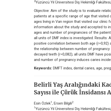
2
Yüzüncü Yıl Üniversitesi Diş Hekimliği Fakültesi
Objective: Aim of the study is to evaluate rel
patients at a specific range of age that visited
ages living in Van region that visited our clinic
information about the study and accepted to inv
ages and number of pregnancies of the patient
all units of DMF index is investigated. Results:
positive correlation between both age (r=0,92)
the relationship between number of pregnancy 
decayed teeth (r=0,082); all units DMF have po
and number of pregnancy induces caries inciden
Keywords:
DMFT index, dental caries, age, pre
Belirli Yaş Aralığındaki Ka
Sayısı ile Çürük İnsidansı 
1
2
Esin Özlek
, Ersen Bilgili
1
Yüzüncü Yıl Üniversitesi Diş Hekimliği Fakültes