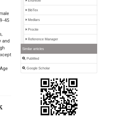
EndNote
BibTex
emale
19-45
Medlars
Procite
s,
Reference Manager
y and
igh
Similar articles
except
PubMed
 Age
Google Scholar
k