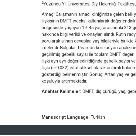
2
Yüzüncü Yıl Üniversitesi Diş Hekimliği Fakültesi
Amaç: Çalışmanın amacı kliniğimize gelen belli y
ilişkisinin DMFT indeksi kullanılarak değerlendir
bölgesinde yaşayan 19-45 yaş arasındaki 313 gön
hakkında bilgi verildi ve onayları alındı. Rutin ra
sorularak alınan cevaplar, yaş bilgileriyle birlikte
irdelendi. Bulgular: Pearson korelasyon analizi
geçirilmiş gebelik sayısı ile toplam DMFT değeri
ilişki ayrı ayrı değerledirildiğinde gebelik sayısı v
ilişki (r=0,082) istatistiksel olarak anlamlı bulu
gösterdiği belirlenmiştir. Sonuç: Artan yaş ve ge
koşuluyla artırmaktadır.
Anahtar Kelimeler:
DMFT, diş çürüğü, yaş, gebe
Manuscript Language:
Turkish