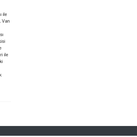
 ile
ş, Van
sı
isi
e
i ile
ki
k