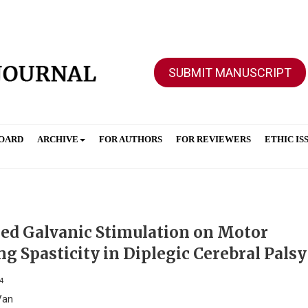
SUBMIT MANUSCRIPT
BOARD
ARCHIVE
FOR AUTHORS
FOR REVIEWERS
ETHIC IS
sed Galvanic Stimulation on Motor
 Spasticity in Diplegic Cerebral Palsy
4
Van