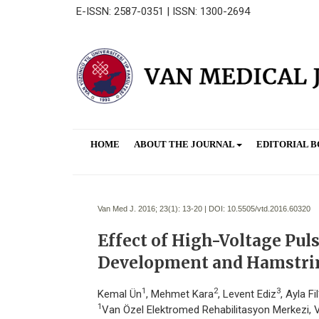
E-ISSN: 2587-0351 | ISSN: 1300-2694
HOME
ABOUT THE JOURNAL
EDITORIAL 
Van Med J. 2016; 23(1):
13-20 | DOI:
10.5505/vtd.2016.60320
Effect of High-Voltage Pul
Development and Hamstring
1
2
3
Kemal Ün
, Mehmet Kara
, Levent Ediz
, Ayla Fil
1
Van Özel Elektromed Rehabilitasyon Merkezi, 