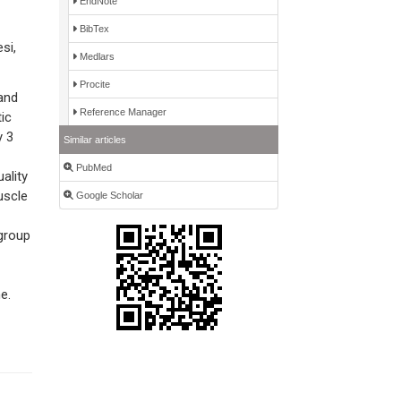
EndNote
BibTex
si,
Medlars
Procite
and
Reference Manager
tic
y 3
Similar articles
PubMed
ality
uscle
Google Scholar
 group
e.