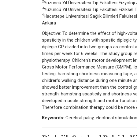
2
Yüzüncü Yıl Üniversitesi Tıp Fakültesi Fizyoloji
3
Yüzüncü Yıl Üniversitesi Tıp Fakültesi Fiziksel 
4
Hacettepe Üniversitesi Sağlık Bilimleri Fakültes
Ankara
Objective: To determine the effect of high-vo
spasticity in the children with spastic diplegic 
diplegic CP divided into two groups as control 
times per week for 6 weeks. The study group r
physiotherapy. Children's motor development l
Gross Motor Performance Measure (GMPM), low
testing, hamstring shortness measuring tape, 
children’s walking distance during one minute 
showed better improvement than the control g
strength, hamstring spasticity and shortness 
developed muscle strength and motor function 
Therefore combination therapy could be more eff
Keywords:
Cerebral palsy, electrical stimulatio