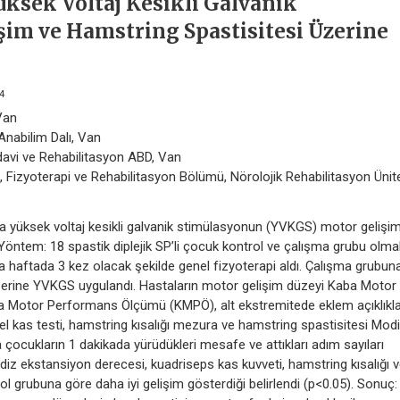
üksek Voltaj Kesikli Galvanik
im ve Hamstring Spastisitesi Üzerine
4
Van
 Anabilim Dalı, Van
edavi ve Rehabilitasyon ABD, Van
i, Fizyoterapi ve Rehabilitasyon Bölümü, Nörolojik Rehabilitasyon Ünite
arda yüksek voltaj kesikli galvanik stimülasyonun (YVKGS) motor gelişi
 Yöntem: 18 spastik diplejik SP’li çocuk kontrol ve çalışma grubu olma
ca haftada 3 kez olacak şekilde genel fizyoterapi aldı. Çalışma grubun
üzerine YVKGS uygulandı. Hastaların motor gelişim düzeyi Kaba Motor
a Motor Performans Ölçümü (KMPÖ), alt ekstremitede eklem açıklıkla
 kas testi, hamstring kısalığı mezura ve hamstring spastisitesi Modi
 çocukların 1 dakikada yürüdükleri mesafe ve attıkları adım sayıları
diz ekstansiyon derecesi, kuadriseps kas kuvveti, hamstring kısalığı 
 grubuna göre daha iyi gelişim gösterdiği belirlendi (p<0.05). Sonuç: