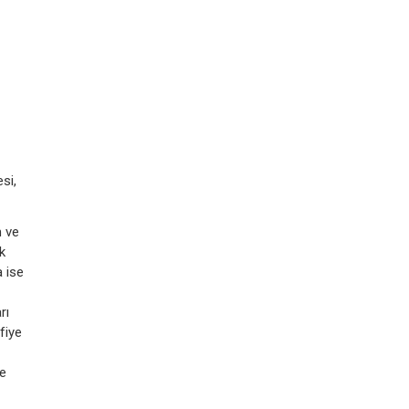
si,
m ve
k
a ise
rı
fiye
ve