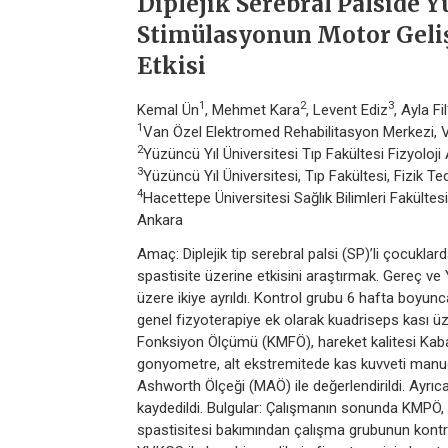
Diplejik Serebral Palside Y
Stimülasyonun Motor Geliş
Etkisi
1
2
3
Kemal Ün
, Mehmet Kara
, Levent Ediz
, Ayla Fil
1
Van Özel Elektromed Rehabilitasyon Merkezi, 
2
Yüzüncü Yıl Üniversitesi Tıp Fakültesi Fizyoloji
3
Yüzüncü Yıl Üniversitesi, Tıp Fakültesi, Fizik T
4
Hacettepe Üniversitesi Sağlık Bilimleri Fakültes
Ankara
Amaç: Diplejik tip serebral palsi (SP)’li çocukl
spastisite üzerine etkisini araştırmak. Gereç ve
üzere ikiye ayrıldı. Kontrol grubu 6 hafta boyun
genel fizyoterapiye ek olarak kuadriseps kası 
Fonksiyon Ölçümü (KMFÖ), hareket kalitesi Kab
gonyometre, alt ekstremitede kas kuvveti manuel
Ashworth Ölçeği (MAÖ) ile değerlendirildi. Ayrıca
kaydedildi. Bulgular: Çalışmanın sonunda KMPÖ, 
spastisitesi bakımından çalışma grubunun kontrol