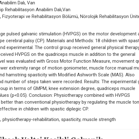
 Anabilim Dalı, Van
Tıp Rehabilitasyon Anabilim Dalı,Van
i, Fizyoterapi ve Rehabilitasyon Bölümü, Nörolojik Rehabilitasyon Ünite
ltage pulsed galvanic stimulation (HVPGS) on the motor development 
type cerebral palsy (CP). Materials and Methods: 18 children with spas
and experimental. The control group received general physical therap
eceived HVPGS on the quadriceps muscle in addition to the general
evel was evaluated with Gross Motor Function Measure, movement qu
er extremity range of motion goniometer, muscle force manual m
and hamstring spasticity with Modified Ashworth Scale (MAS). Also
and number of steps taken were recorded. Results: The experimental
roup in terms of GMPM, knee extension degree, quadriceps muscle
values (p<0.05). Conclusion: Physiotherapy combined with HVPGS
better than conventional physiotherapy by regulating the muscle ton
ective in children with spastic diplegic CP.
n, physiotherapy-rehabilitation, spasticity, muscle strength