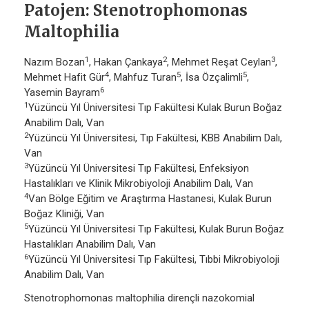
Patojen: Stenotrophomonas
Maltophilia
1
2
3
Nazım Bozan
, Hakan Çankaya
, Mehmet Reşat Ceylan
,
4
5
5
Mehmet Hafit Gür
, Mahfuz Turan
, İsa Özçalimli
,
6
Yasemin Bayram
1
Yüzüncü Yıl Üniversitesi Tıp Fakültesi Kulak Burun Boğaz
Anabilim Dalı, Van
2
Yüzüncü Yıl Üniversitesi, Tıp Fakültesi, KBB Anabilim Dalı,
Van
3
Yüzüncü Yıl Üniversitesi Tıp Fakültesi, Enfeksiyon
Hastalıkları ve Klinik Mikrobiyoloji Anabilim Dalı, Van
4
Van Bölge Eğitim ve Araştırma Hastanesi, Kulak Burun
Boğaz Kliniği, Van
5
Yüzüncü Yıl Üniversitesi Tıp Fakültesi, Kulak Burun Boğaz
Hastalıkları Anabilim Dalı, Van
6
Yüzüncü Yıl Üniversitesi Tıp Fakültesi, Tıbbi Mikrobiyoloji
Anabilim Dalı, Van
Stenotrophomonas maltophilia dirençli nazokomial