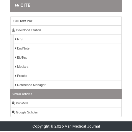
CITE
Full Text PDF
Download citation
RIS
EndNote
BibTex
Medlars
Procite
Reference Manager
Similar articles
PubMed
Google Scholar
Copyright © 2026 Van Medical Journal