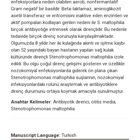
enfeksiyonlara neden olabilen aerob, nonfermantatif
Gram negatif bir basildir. Beta-laktamaz, aminoglikozit
asetil transferaz ve eritromisini inaktive eden enzimleri ve
aktif pompaları kodlayan genleri nedeni ile S. maltophilia
birçok antibiyotiğe intrensek olarak dirençlidir. Bu nedenle
tedavide birçok direnç sorunuyla karşılaşılmaktadır.
Olgumuzda 8 yıldır her iki kulağında akıntı ve işitme kaybı
olan 52 yaşındaki bayan hastanın yapılan sağ kulak
kültüründe dirençli Stenotrophomonas maltophilia izole
edildi. Bu olgu çoğul direnç gelişimi gösteren ve özellikle
nozokomiyal enfeksiyonlarda giderek ön plana çıkan
Stenotrophomonas maltophilia suşlarının, nozokomiyal
infeksiyonlardaki rolünü araştırmak ve antibiyotiklere
direnç durumunu ortaya koymak amacıyla sunulmuştur.
Anahtar Kelimeler:
Antibiyotik direnci, otitis media,
Stenotrophomonas maltophilia
Manuscript Language:
Turkish