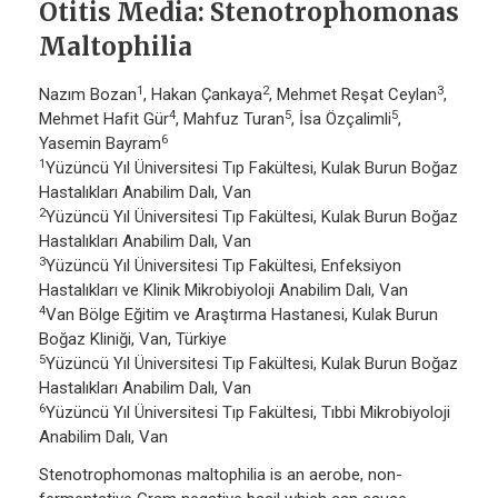
Otitis Media: Stenotrophomonas
Maltophilia
1
2
3
Nazım Bozan
, Hakan Çankaya
, Mehmet Reşat Ceylan
,
4
5
5
Mehmet Hafit Gür
, Mahfuz Turan
, İsa Özçalimli
,
6
Yasemin Bayram
1
Yüzüncü Yıl Üniversitesi Tıp Fakültesi, Kulak Burun Boğaz
Hastalıkları Anabilim Dalı, Van
2
Yüzüncü Yıl Üniversitesi Tıp Fakültesi, Kulak Burun Boğaz
Hastalıkları Anabilim Dalı, Van
3
Yüzüncü Yıl Üniversitesi Tıp Fakültesi, Enfeksiyon
Hastalıkları ve Klinik Mikrobiyoloji Anabilim Dalı, Van
4
Van Bölge Eğitim ve Araştırma Hastanesi, Kulak Burun
Boğaz Kliniği, Van, Türkiye
5
Yüzüncü Yıl Üniversitesi Tıp Fakültesi, Kulak Burun Boğaz
Hastalıkları Anabilim Dalı, Van
6
Yüzüncü Yıl Üniversitesi Tıp Fakültesi, Tıbbi Mikrobiyoloji
Anabilim Dalı, Van
Stenotrophomonas maltophilia is an aerobe, non-