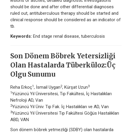
lesions or ascites, detailed diagnostic investigations
should be done and after other differential diagnoses
ruled out, antituberculous therapy should be started and
clinical response should be considered as an indicator of
tb.
Keywords:
End stage renal disease, tuberculosis
Son Dönem Böbrek Yetersizliği
Olan Hastalarda Tüberküloz:Üç
Olgu Sunumu
1
2
3
Reha Erkoç
, İsmail Uygan
, Kürşat Uzun
1
Yüzüncü Yıl Üniversitesi, Tıp Fakültesi, İç Hastalıkları
Nefroloji AD, Van
2
Yüzüncü Yıl Üniv. Tıp Fak. İç Hastalıkları ve AD, Van
3
Yüzüncü Yıl Üniversitesi Tıp Fakültesi Göğüs Hastalıkları
ABD, VAN
Son dönem böbrek yetmezliği (SDBY) olan hastalarda