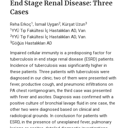
End Stage Renal Disease: Three
Cases
1
2
3
Reha Erkoç
, İsmail Uygan
, Kürşat Uzun
1
YYÜ Tıp Fakültesi İç Hastalıkları AD, Van.
2
YYÜ Tıp Fakültesi İç Hastalıkları AD, Van.
3
Göğüs Hastalıkları AD
Impaired cellular immunity is a predisposing factor for
tuberculosis in end stage renal disease (ESRD) patients.
Incidence of tuberculosis was significantly higher in
these patients. Three patients with tuberculosis were
diagnosed in our clinic; two of them were presented with
fever, productive cough, and pneumonic infiltrations on
PA chest rontgenogram, the third case was presented
with fever and ascites. Diagnosis was confirmed with a
positive culture of bronchial lavage fluid in one case, the
other two were diagnosed based on clinical and
radiological grounds. In conclusion for patients with
ESRD, in the presence of unexplained fever, pulmonary