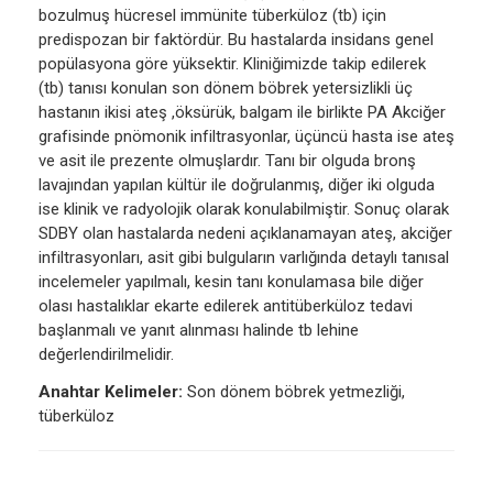
bozulmuş hücresel immünite tüberküloz (tb) için
predispozan bir faktördür. Bu hastalarda insidans genel
popülasyona göre yüksektir. Kliniğimizde takip edilerek
(tb) tanısı konulan son dönem böbrek yetersizlikli üç
hastanın ikisi ateş ,öksürük, balgam ile birlikte PA Akciğer
grafisinde pnömonik infiltrasyonlar, üçüncü hasta ise ateş
ve asit ile prezente olmuşlardır. Tanı bir olguda bronş
lavajından yapılan kültür ile doğrulanmış, diğer iki olguda
ise klinik ve radyolojik olarak konulabilmiştir. Sonuç olarak
SDBY olan hastalarda nedeni açıklanamayan ateş, akciğer
infiltrasyonları, asit gibi bulguların varlığında detaylı tanısal
incelemeler yapılmalı, kesin tanı konulamasa bile diğer
olası hastalıklar ekarte edilerek antitüberküloz tedavi
başlanmalı ve yanıt alınması halinde tb lehine
değerlendirilmelidir.
Anahtar Kelimeler:
Son dönem böbrek yetmezliği,
tüberküloz