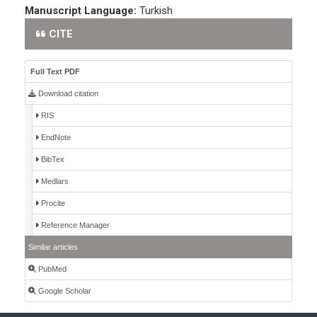
Manuscript Language:
Turkish
CITE
Full Text PDF
Download citation
RIS
EndNote
BibTex
Medlars
Procite
Reference Manager
Similar articles
PubMed
Google Scholar