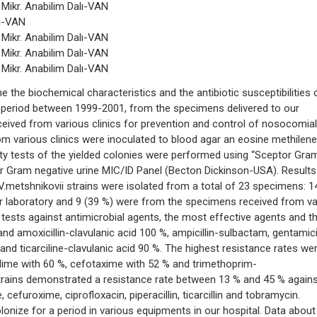
n. Mikr. Anabilim Dalı-VAN
nı-VAN
n. Mikr. Anabilim Dalı-VAN
n. Mikr. Anabilim Dalı-VAN
n. Mikr. Anabilim Dalı-VAN
 the biochemical characteristics and the antibiotic susceptibilities 
ar period between 1999-2001, from the specimens delivered to our
eived from various clinics for prevention and control of nosocomial
m various clinics were inoculated to blood agar an eosine methilene
lity tests of the yielded colonies were performed using “Sceptor Gra
r Gram negative urine MIC/ID Panel (Becton Dickinson-USA). Results
V.metshnikovii strains were isolated from a total of 23 specimens: 1
ur laboratory and 9 (39 %) were from the specimens received from v
ity tests against antimicrobial agents, the most effective agents and th
and amoxicillin-clavulanic acid 100 %, ampicillin-sulbactam, gentamic
and ticarciline-clavulanic acid 90 %. The highest resistance rates we
dime with 60 %, cefotaxime with 52 % and trimethoprim-
trains demonstrated a resistance rate between 13 % and 45 % again
 cefuroxime, ciprofloxacin, piperacillin, ticarcillin and tobramycin.
lonize for a period in various equipments in our hospital. Data about