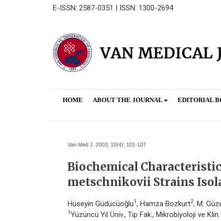
E-ISSN: 2587-0351 | ISSN: 1300-2694
HOME
ABOUT THE JOURNAL
EDITORIAL 
Van Med J. 2003; 10(4):
101-107
Biochemical Characteristics
metschnikovii Strains Iso
1
2
Hüseyin Güdücüoğlu
, Hamza Bozkurt
, M. Güz
1
Yüzüncü Yıl Üniv., Tıp Fak., Mikrobiyoloji ve Kli