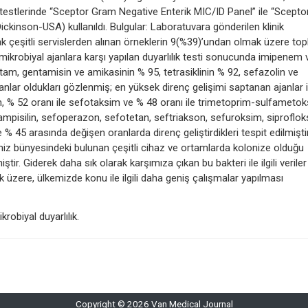
ık testlerinde “Sceptor Gram Negative Enterik MIC/ID Panel” ile “Scepto
kinson-USA) kullanıldı. Bulgular: Laboratuvara gönderilen klinik
ak çeşitli servislerden alınan örneklerin 9(%39)’undan olmak üzere to
imikrobiyal ajanlara karşı yapılan duyarlılık testi sonucunda imipenem 
tam, gentamisin ve amikasinin % 95, tetrasiklinin % 92, sefazolin ve
i ajanlar oldukları gözlenmiş; en yüksek direnç gelişimi saptanan ajanlar
im, % 52 oranı ile sefotaksim ve % 48 oranı ile trimetoprim-sulfameto
 ampisilin, sefoperazon, sefotetan, seftriakson, sefuroksim, siproflok
le % 45 arasında değişen oranlarda direnç geliştirdikleri tespit edilmiştir
iz bünyesindeki bulunan çeşitli cihaz ve ortamlarda kolonize olduğu
r. Giderek daha sık olarak karşımıza çıkan bu bakteri ile ilgili veriler
ak üzere, ülkemizde konu ile ilgili daha geniş çalışmalar yapılması
robiyal duyarlılık.
Copyright © 2026 Van Medical Journal