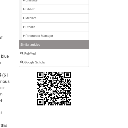
EndNote
BibTex
Medlars
Procite
Reference Manager
of
Similar articles
PubMed
 blue
m
Google Scholar
:
4 (61
arious
eir
in
re
st
 this