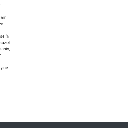
r
plam
ve
 ise %
ksazol
sasin,
.
 yine