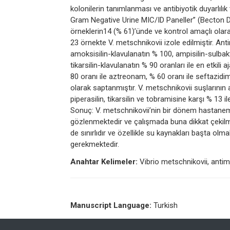
kolonilerin tanımlanması ve antibiyotik duyarlıl
Gram Negative Urine MIC/ID Paneller” (Becton Dic
örneklerin14 (% 61)’ünde ve kontrol amaçlı olar
23 örnekte V. metschnikovii izole edilmiştir. Ant
amoksisilin-klavulanatın % 100, ampisilin-sulbak
tikarsilin-klavulanatın % 90 oranları ile en etkil
80 oranı ile aztreonam, % 60 oranı ile seftazid
olarak saptanmıştır. V. metschnikovii suşlarının
piperasilin, tikarsilin ve tobramisine karşı % 13 i
Sonuç: V. metschnikovii’nin bir dönem hastanem
gözlenmektedir ve çalışmada buna dikkat çekilmişti
de sınırlıdır ve özellikle su kaynakları başta olm
gerekmektedir.
Anahtar Kelimeler:
Vibrio metschnikovii, antimik
Manuscript Language:
Turkish