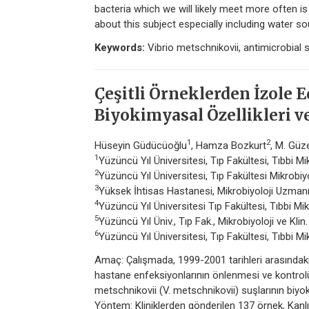
bacteria which we will likely meet more often i
about this subject especially including water so
Keywords:
Vibrio metschnikovii, antimicrobial su
Çeşitli Örneklerden İzole 
Biyokimyasal Özellikleri ve
1
2
Hüseyin Güdücüoğlu
, Hamza Bozkurt
, M. Güz
1
Yüzüncü Yıl Üniversitesi, Tıp Fakültesi, Tıbbi Mi
2
Yüzüncü Yıl Üniversitesi, Tıp Fakültesi Mikrobiy
3
Yüksek İhtisas Hastanesi, Mikrobiyoloji Uzma
4
Yüzüncü Yıl Üniversitesi Tıp Fakültesi, Tıbbi Mik
5
Yüzüncü Yıl Üniv., Tıp Fak., Mikrobiyoloji ve Kli
6
Yüzüncü Yıl Üniversitesi, Tıp Fakültesi, Tıbbi Mi
Amaç: Çalışmada, 1999-2001 tarihleri arasındaki i
hastane enfeksiyonlarının önlenmesi ve kontrolü 
metschnikovii (V. metschnikovii) suşlarının biyoki
Yöntem: Kliniklerden gönderilen 137 örnek, Kanlı