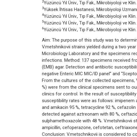
2
Yüzüncü Yıl Üniv., Tıp Fak., Mikrobiyoloji ve Kli
3
Yüksek İhtisas Hastanesi, Mikrobiyoloji Uzma
4
Yüzüncü Yıl Üniv., Tıp Fak., Mikrobiyoloji ve Kli
5
Yüzüncü Yıl Üniv., Tıp Fak., Mikrobiyoloji ve Kli
6
Yüzüncü Yıl Üniv., Tıp Fak., Mikrobiyoloji ve Kli
Aim: The purpose of this study was to determine
V.metshnikovii strains yielded during a two ye
Microbiology Laboratory and the specimens rec
infections. Method: 137 specimens received fro
(EMB) agar. Detection and antibiotic susceptibi
negative Enteric MIC MIC/ID panel” and “Scepto
From the cultures of the collected specimens, 
%) were from the clinical specimens sent to o
clinics for control. In the result of susceptibil
susceptibility rates were as follows: imipenem 
and amikacin 95 %, tetracycline 92 %, cefazolin 
detected against aztreonam with 80 %, ceftazi
sulphamethoxazole with 48 %. V.metshnikovii s
ampicillin, cefoperazone, cefotetan, ceftriaxone,
Conclusion: V.metschnikovii is considered to co