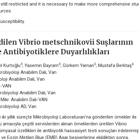
s still restricted and it is necessary to make more comprehensive stu
urces.
sceptibility.
Edilen Vibrio metschnikovii Suşlarının
 Antibiyotiklere Duyarlılıkları
3
4
5
6
el Kurtoğlu
, Yasemin Bayram
, Görkem Yaman
, Mustafa Berktaş
krobiyoloji Anabilim Dalı, Van
oloji Anabilim Dalı, Van
nı-VAN
robiyoloji Anabilim Dalı, Van
n. Mikr. Anabilim Dalı-VAN
krobiyoloji AD, Van
ki yıllık süreçte Mikrobiyoloji Laboratuvarı’na gönderilen örnekler ile
amacıyla çeşitli servislerden alınan örneklerden üretilen Vibrio
myasal özellikleri ile antibiyotik hassasiyet testi sonuçları irdelenmişt
 ve Eozin Metilen Blue (EMB) Agar besiyerlerine ekildikten sonra,