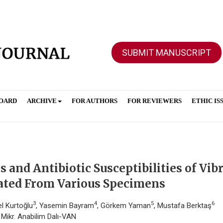
SUBMIT MANUSCRIPT
BOARD
ARCHIVE
FOR AUTHORS
FOR REVIEWERS
ETHIC IS
 and Antibiotic Susceptibilities of Vib
lated From Various Specimens
3
4
5
6
el Kurtoğlu
, Yasemin Bayram
, Görkem Yaman
, Mustafa Berktaş
n. Mikr. Anabilim Dalı-VAN