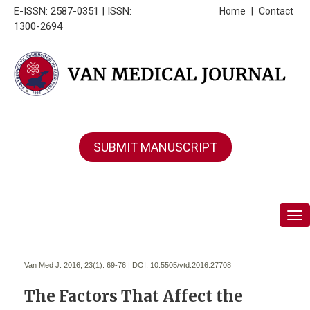
E-ISSN: 2587-0351 | ISSN:
Home
|
Contact
1300-2694
SUBMIT MANUSCRIPT
Tog
Van Med J. 2016; 23(1):
69-76 | DOI:
10.5505/vtd.2016.27708
The Factors That Affect the