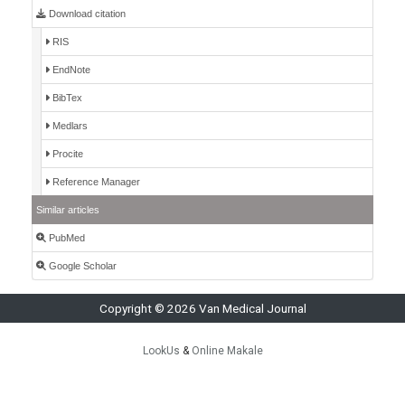
Download citation
RIS
EndNote
BibTex
Medlars
Procite
Reference Manager
Similar articles
PubMed
Google Scholar
Copyright © 2026 Van Medical Journal
LookUs
&
Online Makale