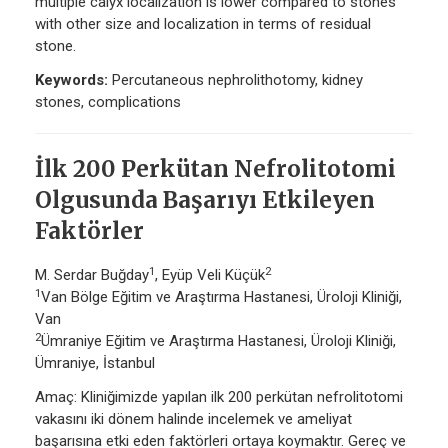
multiple calyx localization is lower compared to stones
with other size and localization in terms of residual
stone.
Keywords:
Percutaneous nephrolithotomy, kidney
stones, complications
İlk 200 Perkütan Nefrolitotomi
Olgusunda Başarıyı Etkileyen
Faktörler
1
2
M. Serdar Buğday
, Eyüp Veli Küçük
1
Van Bölge Eğitim ve Araştırma Hastanesi, Üroloji Kliniği,
Van
2
Ümraniye Eğitim ve Araştırma Hastanesi, Üroloji Kliniği,
Ümraniye, İstanbul
Amaç: Kliniğimizde yapılan ilk 200 perkütan nefrolitotomi
vakasını iki dönem halinde incelemek ve ameliyat
başarısına etki eden faktörleri ortaya koymaktır. Gereç ve