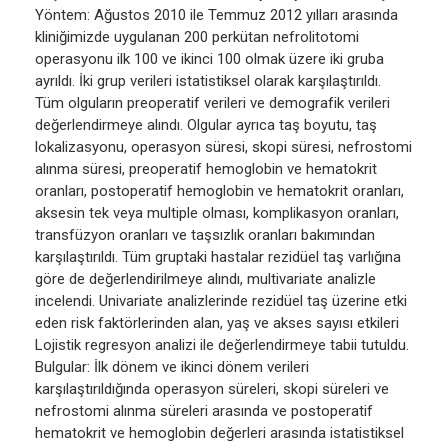
Yöntem: Ağustos 2010 ile Temmuz 2012 yılları arasında
kliniğimizde uygulanan 200 perkütan nefrolitotomi
operasyonu ilk 100 ve ikinci 100 olmak üzere iki gruba
ayrıldı. İki grup verileri istatistiksel olarak karşılaştırıldı.
Tüm olguların preoperatif verileri ve demografik verileri
değerlendirmeye alındı. Olgular ayrıca taş boyutu, taş
lokalizasyonu, operasyon süresi, skopi süresi, nefrostomi
alınma süresi, preoperatif hemoglobin ve hematokrit
oranları, postoperatif hemoglobin ve hematokrit oranları,
aksesin tek veya multiple olması, komplikasyon oranları,
transfüzyon oranları ve taşsızlık oranları bakımından
karşılaştırıldı. Tüm gruptaki hastalar rezidüel taş varlığına
göre de değerlendirilmeye alındı, multivariate analizle
incelendi. Univariate analizlerinde rezidüel taş üzerine etki
eden risk faktörlerinden alan, yaş ve akses sayısı etkileri
Lojistik regresyon analizi ile değerlendirmeye tabii tutuldu.
Bulgular: İlk dönem ve ikinci dönem verileri
karşılaştırıldığında operasyon süreleri, skopi süreleri ve
nefrostomi alınma süreleri arasında ve postoperatif
hematokrit ve hemoglobin değerleri arasında istatistiksel