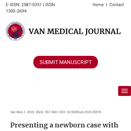
E-ISSN: 2587-0351 | ISSN:
Home
|
Contact
1300-2694
SUBMIT MANUSCRIPT
Tog
Van Med J. 2019; 26(4):
557-560 | DOI:
10.5505/vtd.2019.26576
Presenting a newborn case with