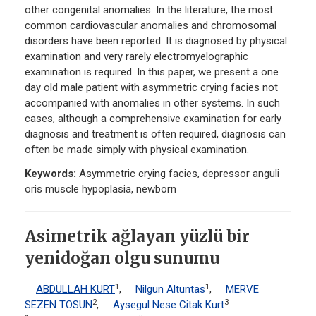
other congenital anomalies. In the literature, the most
common cardiovascular anomalies and chromosomal
disorders have been reported. It is diagnosed by physical
examination and very rarely electromyelographic
examination is required. In this paper, we present a one
day old male patient with asymmetric crying facies not
accompanied with anomalies in other systems. In such
cases, although a comprehensive examination for early
diagnosis and treatment is often required, diagnosis can
often be made simply with physical examination.
Keywords:
Asymmetric crying facies, depressor anguli
oris muscle hypoplasia, newborn
Asimetrik ağlayan yüzlü bir
yenidoğan olgu sunumu
1
1
ABDULLAH KURT
,
Nilgun Altuntas
,
MERVE
2
3
SEZEN TOSUN
,
Aysegul Nese Citak Kurt