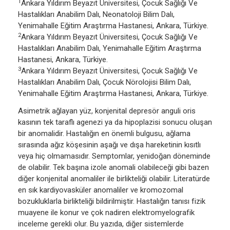
1
Ankara Yıldırım Beyazıt Üniversitesi, Çocuk Sağlığı Ve
Hastalıkları Anabilim Dalı, Neonatoloji Bilim Dalı,
Yenimahalle Eğitim Araştırma Hastanesi, Ankara, Türkiye.
2
Ankara Yıldırım Beyazıt Üniversitesi, Çocuk Sağlığı Ve
Hastalıkları Anabilim Dalı, Yenimahalle Eğitim Araştırma
Hastanesi, Ankara, Türkiye.
3
Ankara Yıldırım Beyazıt Üniversitesi, Çocuk Sağlığı Ve
Hastalıkları Anabilim Dalı, Çocuk Nörolojisi Bilim Dalı,
Yenimahalle Eğitim Araştırma Hastanesi, Ankara, Türkiye.
Asimetrik ağlayan yüz, konjenital depresör anguli oris
kasının tek taraflı agenezi ya da hipoplazisi sonucu oluşan
bir anomalidir. Hastalığın en önemli bulgusu, ağlama
sırasında ağız köşesinin aşağı ve dışa hareketinin kısıtlı
veya hiç olmamasıdır. Semptomlar, yenidoğan döneminde
de olabilir. Tek başına izole anomali olabileceği gibi bazen
diğer konjenital anomaliler ile birlikteliği olabilir. Literatürde
en sık kardiyovasküler anomaliler ve kromozomal
bozukluklarla birlikteliği bildirilmiştir. Hastalığın tanısı fizik
muayene ile konur ve çok nadiren elektromyelografik
inceleme gerekli olur. Bu yazıda, diğer sistemlerde