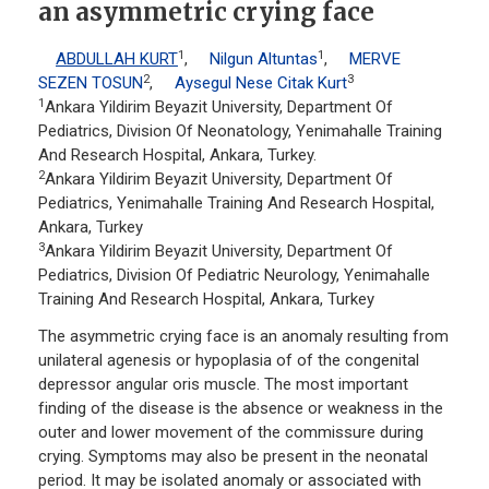
an asymmetric crying face
1
1
ABDULLAH KURT
,
Nilgun Altuntas
,
MERVE
2
3
SEZEN TOSUN
,
Aysegul Nese Citak Kurt
1
Ankara Yildirim Beyazit University, Department Of
Pediatrics, Division Of Neonatology, Yenimahalle Training
And Research Hospital, Ankara, Turkey.
2
Ankara Yildirim Beyazit University, Department Of
Pediatrics, Yenimahalle Training And Research Hospital,
Ankara, Turkey
3
Ankara Yildirim Beyazit University, Department Of
Pediatrics, Division Of Pediatric Neurology, Yenimahalle
Training And Research Hospital, Ankara, Turkey
The asymmetric crying face is an anomaly resulting from
unilateral agenesis or hypoplasia of of the congenital
depressor angular oris muscle. The most important
finding of the disease is the absence or weakness in the
outer and lower movement of the commissure during
crying. Symptoms may also be present in the neonatal
period. It may be isolated anomaly or associated with