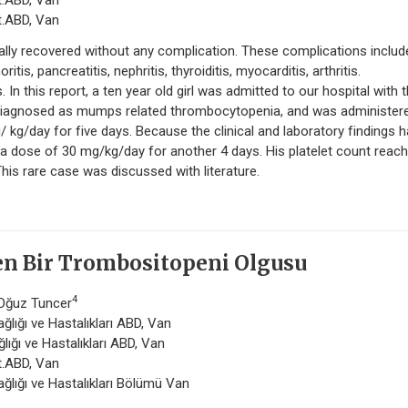
st.ABD, Van
st.ABD, Van
ally recovered without any complication. These complications includ
itis, pancreatitis, nephritis, thyroiditis, myocarditis, arthritis.
n this report, a ten year old girl was admitted to our hospital with 
 diagnosed as mumps related thrombocytopenia, and was administer
kg/day for five days. Because the clinical and laboratory findings 
a dose of 30 mg/kg/day for another 4 days. His platelet count reac
his rare case was discussed with literature.
en Bir Trombositopeni Olgusu
4
 Oğuz Tuncer
ğlığı ve Hastalıkları ABD, Van
lığı ve Hastalıkları ABD, Van
st.ABD, Van
ağlığı ve Hastalıkları Bölümü Van