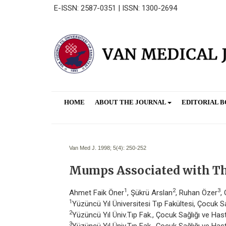
E-ISSN: 2587-0351 | ISSN: 1300-2694
HOME
ABOUT THE JOURNAL
EDITORIAL 
Van Med J. 1998; 5(4):
250-252
Mumps Associated with Th
1
2
3
Ahmet Faik Öner
, Şükrü Arslan
, Ruhan Özer
,
1
Yüzüncü Yıl Üniversitesi Tıp Fakültesi, Çocuk Sa
2
Yüzüncü Yıl Üniv.Tıp Fak., Çocuk Sağlığı ve Ha
3