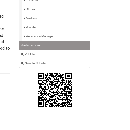
EndNote
BibTex
ed
Medlars
Procite
the
ed
Reference Manager
had
Similar articles
hed to
PubMed
Google Scholar