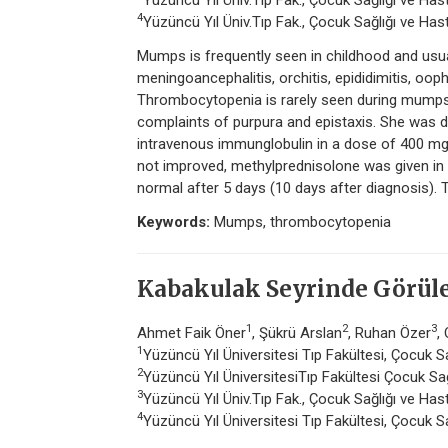
Yüzüncü Yıl Üniv.Tıp Fak., Çocuk Sağlığı ve Ha
4
Yüzüncü Yıl Üniv.Tıp Fak., Çocuk Sağlığı ve Ha
Mumps is frequently seen in childhood and usu
meningoancephalitis, orchitis, epididimitis, oophor
Thrombocytopenia is rarely seen during mumps. I
complaints of purpura and epistaxis. She was
intravenous immunglobulin in a dose of 400 mg/ 
not improved, methylprednisolone was given in 
normal after 5 days (10 days after diagnosis). T
Keywords:
Mumps, thrombocytopenia
Kabakulak Seyrinde Görül
1
2
3
Ahmet Faik Öner
, Şükrü Arslan
, Ruhan Özer
,
1
Yüzüncü Yıl Üniversitesi Tıp Fakültesi, Çocuk Sa
2
Yüzüncü Yıl ÜniversitesiTıp Fakültesi Çocuk Sağ
3
Yüzüncü Yıl Üniv.Tıp Fak., Çocuk Sağlığı ve Ha
4
Yüzüncü Yıl Üniversitesi Tıp Fakültesi, Çocuk S