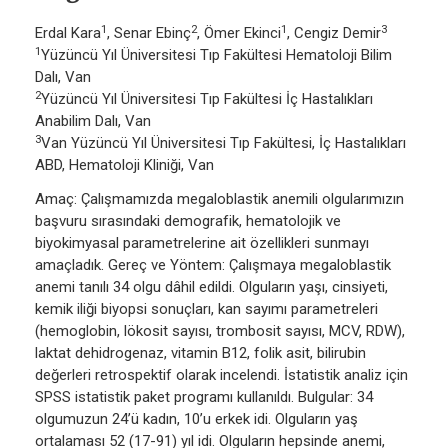
1
2
1
3
Erdal Kara
, Senar Ebinç
, Ömer Ekinci
, Cengiz Demir
1
Yüzüncü Yıl Üniversitesi Tıp Fakültesi Hematoloji Bilim
Dalı, Van
2
Yüzüncü Yıl Üniversitesi Tıp Fakültesi İç Hastalıkları
Anabilim Dalı, Van
3
Van Yüzüncü Yıl Üniversitesi Tıp Fakültesi, İç Hastalıkları
ABD, Hematoloji Kliniği, Van
Amaç: Çalışmamızda megaloblastik anemili olgularımızın
başvuru sırasındaki demografik, hematolojik ve
biyokimyasal parametrelerine ait özellikleri sunmayı
amaçladık. Gereç ve Yöntem: Çalışmaya megaloblastik
anemi tanılı 34 olgu dâhil edildi. Olguların yaşı, cinsiyeti,
kemik iliği biyopsi sonuçları, kan sayımı parametreleri
(hemoglobin, lökosit sayısı, trombosit sayısı, MCV, RDW),
laktat dehidrogenaz, vitamin B12, folik asit, bilirubin
değerleri retrospektif olarak incelendi. İstatistik analiz için
SPSS istatistik paket programı kullanıldı. Bulgular: 34
olgumuzun 24’ü kadın, 10’u erkek idi. Olguların yaş
ortalaması 52 (17-91) yıl idi. Olguların hepsinde anemi,