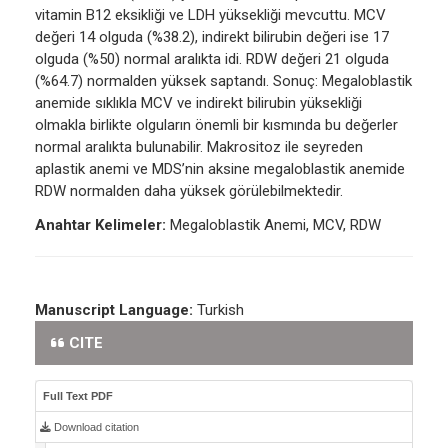
vitamin B12 eksikliği ve LDH yüksekliği mevcuttu. MCV
değeri 14 olguda (%38.2), indirekt bilirubin değeri ise 17
olguda (%50) normal aralıkta idi. RDW değeri 21 olguda
(%64.7) normalden yüksek saptandı. Sonuç: Megaloblastik
anemide sıklıkla MCV ve indirekt bilirubin yüksekliği
olmakla birlikte olguların önemli bir kısmında bu değerler
normal aralıkta bulunabilir. Makrositoz ile seyreden
aplastik anemi ve MDS’nin aksine megaloblastik anemide
RDW normalden daha yüksek görülebilmektedir.
Anahtar Kelimeler:
Megaloblastik Anemi, MCV, RDW
Manuscript Language:
Turkish
CITE
Full Text PDF
Download citation