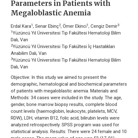
Parameters in Patients with
Megaloblastic Anemia
1
2
1
3
Erdal Kara
, Senar Ebinç
, Ömer Ekinci
, Cengiz Demir
1
Yüzüncü Yıl Üniversitesi Tıp Fakültesi Hematoloji Bilim
Dalı, Van
2
Yüzüncü Yıl Üniversitesi Tıp Fakültesi İç Hastalıkları
Anabilim Dalı, Van
3
Yüzüncü Yıl Üniversitesi Tıp Fakültesi Hematoloji Bilim
Dalı, Van
Objective: In this study we aimed to present the
demographic, hematological and biochemical parameters
of patients with megaloblastic anemia. Materials and
Methods: 34 cases were included in the study. The age,
gender, bone marrow biopsy results, complete blood
count levels (haemoglobin, leukocyte, platelets, MCV,
RDW), LDH, vitamin B12, folic acid, bilirubin levels were
analyzed retrospectively. SPSS program was used for
statistical analysis. Results: There were 24 female and 10