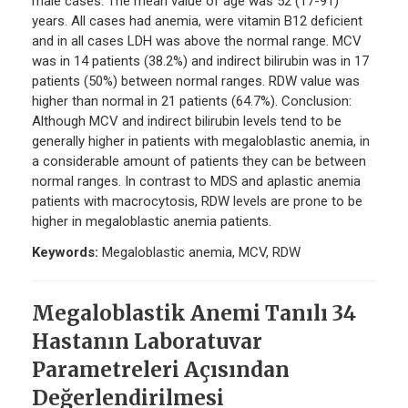
male cases. The mean value of age was 52 (17-91)
years. All cases had anemia, were vitamin B12 deficient
and in all cases LDH was above the normal range. MCV
was in 14 patients (38.2%) and indirect bilirubin was in 17
patients (50%) between normal ranges. RDW value was
higher than normal in 21 patients (64.7%). Conclusion:
Although MCV and indirect bilirubin levels tend to be
generally higher in patients with megaloblastic anemia, in
a considerable amount of patients they can be between
normal ranges. In contrast to MDS and aplastic anemia
patients with macrocytosis, RDW levels are prone to be
higher in megaloblastic anemia patients.
Keywords:
Megaloblastic anemia, MCV, RDW
Megaloblastik Anemi Tanılı 34
Hastanın Laboratuvar
Parametreleri Açısından
Değerlendirilmesi