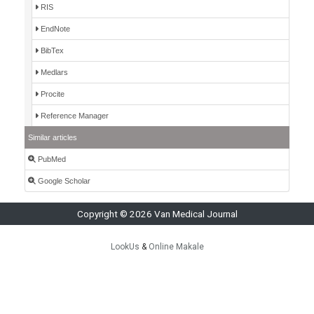
RIS
EndNote
BibTex
Medlars
Procite
Reference Manager
Similar articles
PubMed
Google Scholar
Copyright © 2026 Van Medical Journal
LookUs
&
Online Makale