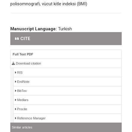
polisomnografi, vücut kitle indeksi (BMI)
Manuscript Language:
Turkish
CITE
Full Text PDF
Download citation
RIS
EndNote
BibTex
Medlars
Procite
Reference Manager
Similar articles