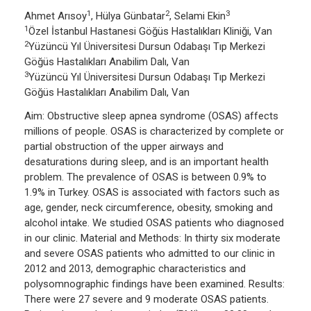
1
2
3
Ahmet Arısoy
, Hülya Günbatar
, Selami Ekin
1
Özel İstanbul Hastanesi Göğüs Hastalıkları Kliniği, Van
2
Yüzüncü Yıl Üniversitesi Dursun Odabaşı Tıp Merkezi
Göğüs Hastalıkları Anabilim Dalı, Van
3
Yüzüncü Yıl Üniversitesi Dursun Odabaşı Tıp Merkezi
Göğüs Hastalıkları Anabilim Dalı, Van
Aim: Obstructive sleep apnea syndrome (OSAS) affects
millions of people. OSAS is characterized by complete or
partial obstruction of the upper airways and
desaturations during sleep, and is an important health
problem. The prevalence of OSAS is between 0.9% to
1.9% in Turkey. OSAS is associated with factors such as
age, gender, neck circumference, obesity, smoking and
alcohol intake. We studied OSAS patients who diagnosed
in our clinic. Material and Methods: In thirty six moderate
and severe OSAS patients who admitted to our clinic in
2012 and 2013, demographic characteristics and
polysomnographic findings have been examined. Results:
There were 27 severe and 9 moderate OSAS patients.