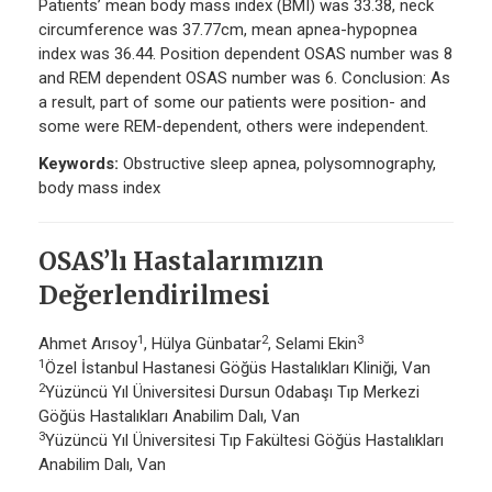
Patients’ mean body mass index (BMI) was 33.38, neck
circumference was 37.77cm, mean apnea-hypopnea
index was 36.44. Position dependent OSAS number was 8
and REM dependent OSAS number was 6. Conclusion: As
a result, part of some our patients were position- and
some were REM-dependent, others were independent.
Keywords:
Obstructive sleep apnea, polysomnography,
body mass index
OSAS’lı Hastalarımızın
Değerlendirilmesi
1
2
3
Ahmet Arısoy
, Hülya Günbatar
, Selami Ekin
1
Özel İstanbul Hastanesi Göğüs Hastalıkları Kliniği, Van
2
Yüzüncü Yıl Üniversitesi Dursun Odabaşı Tıp Merkezi
Göğüs Hastalıkları Anabilim Dalı, Van
3
Yüzüncü Yıl Üniversitesi Tıp Fakültesi Göğüs Hastalıkları
Anabilim Dalı, Van