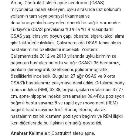
Amaç: Obstruktif sleep apne sendromu (OSAS)
milyonlarca insanı etkileyen, uyku sırasında üst solunum
yollarının tam veya parsiyel tıkanması ve
desaturasyonlarla seyreden önemli bir sağlık sorunudur.
Türkiye’de OSAS prevelansı %0.9 ila %1.9 arasındadır.
OSAS yaş, cinsiyet, boyun çapı, obesite, sigara-alkol alımı
gibi faktörlerle ilişkilidir. Çalışmamızda OSAS tanısı almış
hastalarımızın özelliklerini inceledik. Yöntem:
Çalışmamızda 2012 ve 2013 yıllarında uyku birimimize
başvuran hastalardan orta ve ağır OSAS’lı 36 hastamızı,
bunların demografik özelliklerini, polisomnografik
özelliklerini inceledik. Bulgular: 27 ağır OSAS ve 9 orta
OSAS’lı hastalarımız çalışmaya dahil edildi. Ortalama body
mass indeksi (BMI) 33.38, boyun çapları ortalaması 37.77
cm, apne-hipopne indeksi ortalamaları 36.44’dü, pozisyon
bağımlı hasta sayımız 8 ve rapid eye movement (REM)
bağımlı hasta sayımız 6 idi. Sonuç: Sonuç olarak
hastalarımızın bir kısmının pozisyon bağımlı ve REM ilişkili
iken diğerlerinde bu ilişkinin olmadığı gösterildi.
Anahtar Kelimeler:
Obstruktif sleep apne,