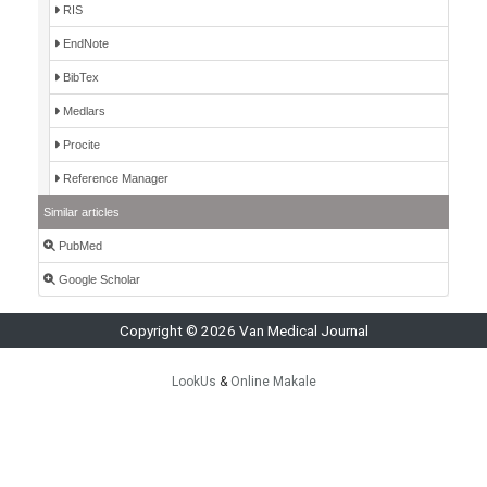
RIS
EndNote
BibTex
Medlars
Procite
Reference Manager
Similar articles
PubMed
Google Scholar
Copyright © 2026 Van Medical Journal
LookUs
&
Online Makale