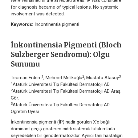
were remained in the affected areas. IP was considere
for diagnosis became of typical lesions. No systemic
involvement was detected.
Keywords:
Incontinentia pigmenti
İnkontinensia Pigmenti (Bloch
Sulzberger Sendromu): Olgu
Sunumu
1
2
3
Teoman Erdem
, Mehmet Melikoğlu
, Mustafa Atasoy
1
Atatürk Üniversitesi Tıp Fakültesi Dermatoloji AD.
2
Atatürk Üniversitesi Tıp Fakültesi Dermatoloji AD Araş.
Gör.
3
Atatürk Üniversitesi Tıp Fakültesi Dermatoloji AD.
Öğretim Üyesi
İnkontinensia pigmenti (İP) nadir görülen X’e bağlı
dominant geçiş gösteren ciddi sistemik tutulumlarla
seyredebilen bir genodermatozdur. Ayırıcı tanı hastalığın