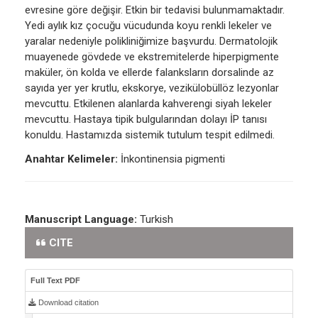
evresine göre değişir. Etkin bir tedavisi bulunmamaktadır.
Yedi aylık kız çocuğu vücudunda koyu renkli lekeler ve
yaralar nedeniyle polikliniğimize başvurdu. Dermatolojik
muayenede gövdede ve ekstremitelerde hiperpigmente
maküler, ön kolda ve ellerde falanksların dorsalinde az
sayıda yer yer krutlu, ekskorye, vezikülobüllöz lezyonlar
mevcuttu. Etkilenen alanlarda kahverengi siyah lekeler
mevcuttu. Hastaya tipik bulgularından dolayı İP tanısı
konuldu. Hastamızda sistemik tutulum tespit edilmedi.
Anahtar Kelimeler:
İnkontinensia pigmenti
Manuscript Language:
Turkish
CITE
Full Text PDF
Download citation