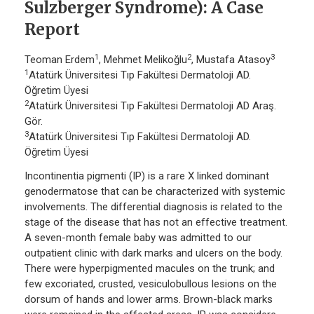
Sulzberger Syndrome): A Case
Report
1
2
3
Teoman Erdem
, Mehmet Melikoğlu
, Mustafa Atasoy
1
Atatürk Üniversitesi Tıp Fakültesi Dermatoloji AD.
Öğretim Üyesi
2
Atatürk Üniversitesi Tıp Fakültesi Dermatoloji AD Araş.
Gör.
3
Atatürk Üniversitesi Tıp Fakültesi Dermatoloji AD.
Öğretim Üyesi
Incontinentia pigmenti (IP) is a rare X linked dominant
genodermatose that can be characterized with systemic
involvements. The differential diagnosis is related to the
stage of the disease that has not an effective treatment.
A seven-month female baby was admitted to our
outpatient clinic with dark marks and ulcers on the body.
There were hyperpigmented macules on the trunk; and
few excoriated, crusted, vesiculobullous lesions on the
dorsum of hands and lower arms. Brown-black marks