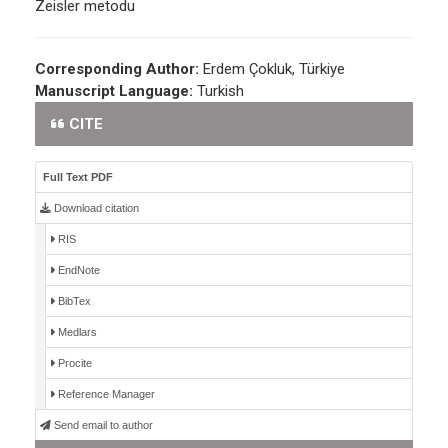
Zeisler metodu
Corresponding Author:
Erdem Çokluk, Türkiye
Manuscript Language:
Turkish
CITE
Full Text PDF
Download citation
RIS
EndNote
BibTex
Medlars
Procite
Reference Manager
Send email to author