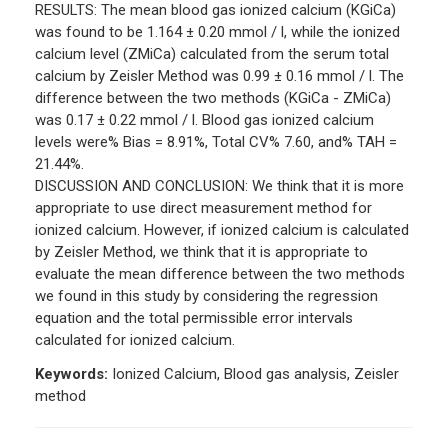
RESULTS: The mean blood gas ionized calcium (KGiCa)
was found to be 1.164 ± 0.20 mmol / l, while the ionized
calcium level (ZMiCa) calculated from the serum total
calcium by Zeisler Method was 0.99 ± 0.16 mmol / l. The
difference between the two methods (KGiCa - ZMiCa)
was 0.17 ± 0.22 mmol / l. Blood gas ionized calcium
levels were% Bias = 8.91%, Total CV% 7.60, and% TAH =
21.44%.
DISCUSSION AND CONCLUSION: We think that it is more
appropriate to use direct measurement method for
ionized calcium. However, if ionized calcium is calculated
by Zeisler Method, we think that it is appropriate to
evaluate the mean difference between the two methods
we found in this study by considering the regression
equation and the total permissible error intervals
calculated for ionized calcium.
Keywords:
Ionized Calcium, Blood gas analysis, Zeisler
method