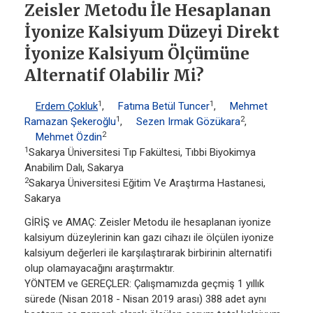
Zeisler Metodu İle Hesaplanan
İyonize Kalsiyum Düzeyi Direkt
İyonize Kalsiyum Ölçümüne
Alternatif Olabilir Mi?
1
1
Erdem Çokluk
,
Fatıma Betül Tuncer
,
Mehmet
1
2
Ramazan Şekeroğlu
,
Sezen Irmak Gözükara
,
2
Mehmet Özdin
1
Sakarya Üniversitesi Tıp Fakültesi, Tıbbi Biyokimya
Anabilim Dalı, Sakarya
2
Sakarya Üniversitesi Eğitim Ve Araştırma Hastanesi,
Sakarya
GİRİŞ ve AMAÇ: Zeisler Metodu ile hesaplanan iyonize
kalsiyum düzeylerinin kan gazı cihazı ile ölçülen iyonize
kalsiyum değerleri ile karşılaştırarak birbirinin alternatifi
olup olamayacağını araştırmaktır.
YÖNTEM ve GEREÇLER: Çalışmamızda geçmiş 1 yıllık
sürede (Nisan 2018 - Nisan 2019 arası) 388 adet aynı