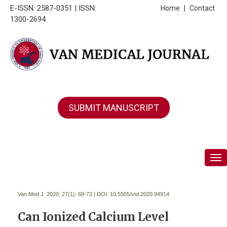
E-ISSN: 2587-0351 | ISSN:
Home
|
Contact
1300-2694
SUBMIT MANUSCRIPT
Tog
Van Med J. 2020; 27(1):
68-73 | DOI:
10.5505/vtd.2020.94914
Can Ionized Calcium Level