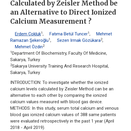
Calculated by Zeisler Method be
an Alternative to Direct Ionized
Calcium Measurement ?
1
1
Erdem Çokluk
,
Fatıma Betül Tuncer
,
Mehmet
1
2
Ramazan Şekeroğlu
,
Sezen Irmak Gözükara
,
2
Mehmet Özdin
1
Department Of Biochemistry, Faculty Of Medicine,
Sakarya, Turkey
2
Sakarya University Training And Research Hospital,
Sakarya, Turkey
INTRODUCTION: To investigate whether the ionized
calcium levels calculated by Zeisler Method can be an
alternative to each other by comparing the ionized
calcium values measured with blood gas device.
METHODS: In this study, serum total calcium and venous
blood gas ionized calcium values of 388 same patients
were evaluated retrospectively in the past 1 year (April
2018 - April 2019).