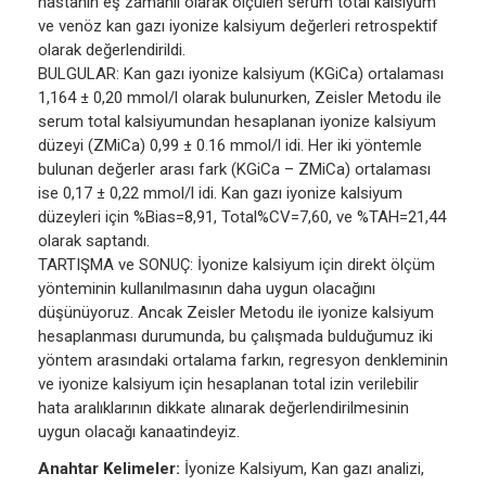
hastanın eş zamanlı olarak ölçülen serum total kalsiyum
ve venöz kan gazı iyonize kalsiyum değerleri retrospektif
olarak değerlendirildi.
BULGULAR: Kan gazı iyonize kalsiyum (KGiCa) ortalaması
1,164 ± 0,20 mmol/l olarak bulunurken, Zeisler Metodu ile
serum total kalsiyumundan hesaplanan iyonize kalsiyum
düzeyi (ZMiCa) 0,99 ± 0.16 mmol/l idi. Her iki yöntemle
bulunan değerler arası fark (KGiCa – ZMiCa) ortalaması
ise 0,17 ± 0,22 mmol/l idi. Kan gazı iyonize kalsiyum
düzeyleri için %Bias=8,91, Total%CV=7,60, ve %TAH=21,44
olarak saptandı.
TARTIŞMA ve SONUÇ: İyonize kalsiyum için direkt ölçüm
yönteminin kullanılmasının daha uygun olacağını
düşünüyoruz. Ancak Zeisler Metodu ile iyonize kalsiyum
hesaplanması durumunda, bu çalışmada bulduğumuz iki
yöntem arasındaki ortalama farkın, regresyon denkleminin
ve iyonize kalsiyum için hesaplanan total izin verilebilir
hata aralıklarının dikkate alınarak değerlendirilmesinin
uygun olacağı kanaatindeyiz.
Anahtar Kelimeler:
İyonize Kalsiyum, Kan gazı analizi,