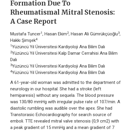
Formation Due To
Rheumatismal Mitral Stenosis:
A Case Report
1
2
3
Mustafa Tuncer
, Hasan Ekim
, Hasan Ali Gümrükçüoğlu
,
4
Hakkı Şimşek
1
Yüzüncü Yıl Üniversitesi Kardiyoloji Ana Bilim Dalı
2
Yüzüncü Yıl Üniversitesi Kalp Damar Cerrahisi Ana Bilim
Dalı
3
Yüzüncü Yıl Üniversitesi Kardiyoloji Ana Bilim Dalı
4
Yüzüncü Yıl Üniversitesi Kardiyoloji Ana Bilim Dalı
A 61-year-old woman was admitted to the department of
neurology in our hospital. She had a stroke (left
hemiparesis) without any sequela. The blood pressure
was 130/80 mmHg with irregular pulse rate of 107/min. A
diastolic rumbling was audible over the apex. She had
Transtorasic Echocardiography for search source of
emboli. TTE revealed mitral valve stenosis (0,9 cm2) with
a peak gradient of 15 mmHg and a mean gradient of 7