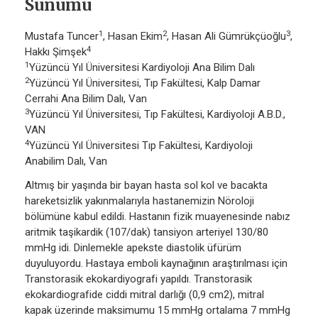
Sunumu
1
2
3
Mustafa Tuncer
, Hasan Ekim
, Hasan Ali Gümrükçüoğlu
,
4
Hakkı Şimşek
1
Yüzüncü Yıl Üniversitesi Kardiyoloji Ana Bilim Dalı
2
Yüzüncü Yıl Üniversitesi, Tıp Fakültesi, Kalp Damar
Cerrahi Ana Bilim Dalı, Van
3
Yüzüncü Yıl Üniversitesi, Tıp Fakültesi, Kardiyoloji A.B.D.,
VAN
4
Yüzüncü Yıl Üniversitesi Tıp Fakültesi, Kardiyoloji
Anabilim Dalı, Van
Altmış bir yaşında bir bayan hasta sol kol ve bacakta
hareketsizlik yakınmalarıyla hastanemizin Nöroloji
bölümüne kabul edildi. Hastanın fizik muayenesinde nabız
aritmik taşikardik (107/dak) tansiyon arteriyel 130/80
mmHg idi. Dinlemekle apekste diastolik üfürüm
duyuluyordu. Hastaya emboli kaynağının araştırılması için
Transtorasik ekokardiyografi yapıldı. Transtorasik
ekokardiografide ciddi mitral darlığı (0,9 cm2), mitral
kapak üzerinde maksimumu 15 mmHg ortalama 7 mmHg