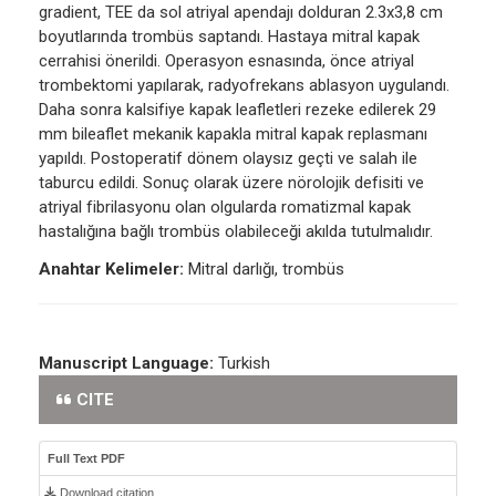
gradient, TEE da sol atriyal apendajı dolduran 2.3x3,8 cm
boyutlarında trombüs saptandı. Hastaya mitral kapak
cerrahisi önerildi. Operasyon esnasında, önce atriyal
trombektomi yapılarak, radyofrekans ablasyon uygulandı.
Daha sonra kalsifiye kapak leafletleri rezeke edilerek 29
mm bileaflet mekanik kapakla mitral kapak replasmanı
yapıldı. Postoperatif dönem olaysız geçti ve salah ile
taburcu edildi. Sonuç olarak üzere nörolojik defisiti ve
atriyal fibrilasyonu olan olgularda romatizmal kapak
hastalığına bağlı trombüs olabileceği akılda tutulmalıdır.
Anahtar Kelimeler:
Mitral darlığı, trombüs
Manuscript Language:
Turkish
CITE
Full Text PDF
Download citation