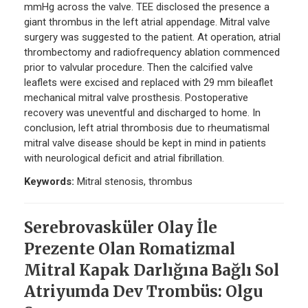
mmHg across the valve. TEE disclosed the presence a
giant thrombus in the left atrial appendage. Mitral valve
surgery was suggested to the patient. At operation, atrial
thrombectomy and radiofrequency ablation commenced
prior to valvular procedure. Then the calcified valve
leaflets were excised and replaced with 29 mm bileaflet
mechanical mitral valve prosthesis. Postoperative
recovery was uneventful and discharged to home. In
conclusion, left atrial thrombosis due to rheumatismal
mitral valve disease should be kept in mind in patients
with neurological deficit and atrial fibrillation.
Keywords:
Mitral stenosis, thrombus
Serebrovasküler Olay İle
Prezente Olan Romatizmal
Mitral Kapak Darlığına Bağlı Sol
Atriyumda Dev Trombüs: Olgu