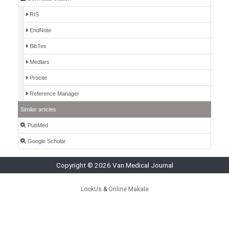
RIS
EndNote
BibTex
Medlars
Procite
Reference Manager
Similar articles
PubMed
Google Scholar
Copyright © 2026 Van Medical Journal
LookUs
&
Online Makale