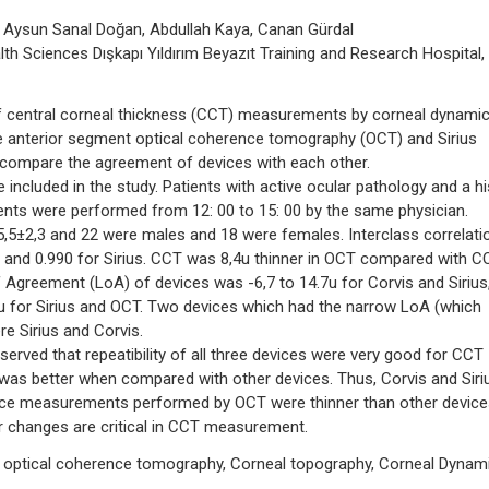
y, Aysun Sanal Doğan, Abdullah Kaya, Canan Gürdal
th Sciences Dışkapı Yıldırım Beyazıt Training and Research Hospital,
f central corneal thickness (CCT) measurements by corneal dynami
e anterior segment optical coherence tomography (OCT) and Sirius
d compare the agreement of devices with each other.
included in the study. Patients with active ocular pathology and a hi
nts were performed from 12: 00 to 15: 00 by the same physician.
5±2,3 and 22 were males and 18 were females. Interclass correlati
T and 0.990 for Sirius. CCT was 8,4u thinner in OCT compared with 
f Agreement (LoA) of devices was -6,7 to 14.7u for Corvis and Sirius
.0u for Sirius and OCT. Two devices which had the narrow LoA (which
e Sirius and Corvis.
ed that repeatibility of all three devices were very good for CCT
as better when compared with other devices. Thus, Corvis and Siri
. Since measurements performed by OCT were thinner than other device
r changes are critical in CCT measurement.
r optical coherence tomography, Corneal topography, Corneal Dynam