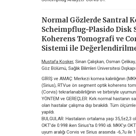
Normal Gözlerde Santral K
Scheimpflug-Plasido Disk 
Koherens Tomografi ve Co
Sistemi ile Değerlendirilm
Mustafa Kosker
, Sinan Çalışkan, Osman Çelika
Göz Bölümü, Sağlık Bilimleri Üniversitesi Dışkap
GİRİŞ ve AMAÇ: Merkezi kornea kalınlığının (MK
(Sirius), RTVue ön segment optik koherens tom
(Corvis) tekrarlanabilirliğinin ve birbiriyle uyumun
YÖNTEM ve GEREÇLER: Kırk normal hastanın sağ g
olan hastalar çalışma dışı bırakıldı. Tüm ölçümle
yapıldı.
BULGULAR: Hastaların ortalama yaşı 35,5±2,3 olup 
OKT’de 0.998 iken Sirius’ta 0.990 idi. MKK’yı OKT
uyum aralığı Corvis ve Sirius arasında -6,7u ile 