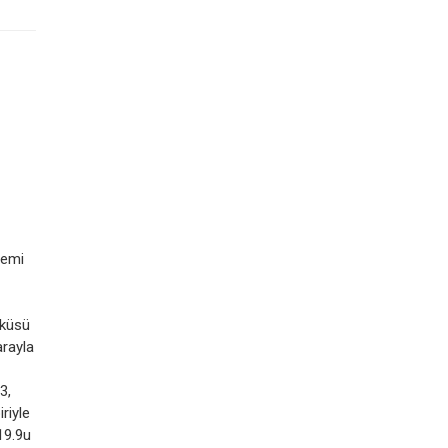
temi
yküsü
arayla
3,
riyle
19.9u