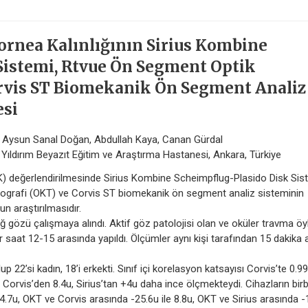
ornea Kalınlığının Sirius Kombine
Sistemi, Rtvue Ön Segment Optik
rvis ST Biomekanik Ön Segment Analiz
esi
y, Aysun Sanal Doğan, Abdullah Kaya, Canan Gürdal
ı Yıldırım Beyazıt Eğitim ve Araştırma Hastanesi, Ankara, Türkiye
K) değerlendirilmesinde Sirius Kombine Scheimpflug-Plasido Disk Sis
ografi (OKT) ve Corvis ST biomekanik ön segment analiz sisteminin
un araştırılmasıdır.
özü çalışmaya alındı. Aktif göz patolojisi olan ve oküler travma ö
r saat 12-15 arasında yapıldı. Ölçümler aynı kişi tarafından 15 dakika 
22’si kadın, 18’i erkekti. Sınıf içi korelasyon katsayısı Corvis’te 0.99
 Corvis’den 8.4u, Sirius’tan +4u daha ince ölçmekteydi. Cihazların birbi
14.7u, OKT ve Corvis arasında -25.6u ile 8.8u, OKT ve Sirius arasında -