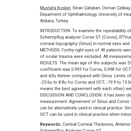
Mustafa Kosker
, Sinan Çalışkan, Osman Çelika
Deparment of Ophthalmology, University of Heal
Ankara, Turkey
INTRODUCTION: To examine the repeatability o
Scheimpflug analyzer Corvis ST (Corvis), RTVu
corneal topography (Sirius) in normal eyes an
METHODS: Forthy right eyes of 40 patients were 
of ocular trauma were excluded. All measureme
RESULTS: The mean age of the subjects was 35,
coefficient was 0.993 for Corvis, 0,998 for OC
and 4,0u thinner compared with Sirius. Limits o
-25.6u to 8.8u for Corvis and OCT, -19.9 to 13
means the best agreement with each other) wer
DISCUSSION AND CONCLUSION: It has been observ
measurement. Agreement of Sirius and Corvis w
can be alternatively used in clinical practice
OCT can be used in clinical practice when mino
Keywords:
Central Corneal Thickness, Anterio
Scheimpflug Analyzer Corvis ST.