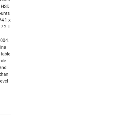
 HSD.
ounts
74.1 x
 7.2 
.004,
gina
stable
ile
 and
 than
evel