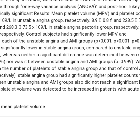
made through “one-way variance analysis (ANOVA)” and post-hoc Tukey
ically significant Results: Mean platelet volume (MPV) and platelet c
109/L in unstable angina group, respectively; 8.9  0.8 fl and 228.5  
 and 268.3  73.5 x 109/L in stable angina pectoris group, respectively;
, respectively. Control subjects had significantly lower MPV and
o each of the unstable angina and AMI groups (p<0.001, p<0.001; p=0
significantly lower in stable angina group, compared to unstable an
), whereas neither a significant difference was determined between 
6) nor was it between unstable angina and AMI groups (p=0.999). Wh
 the number of platelets of stable angina group and that of control
tively), stable angina group had significantly higher platelet counts
n unstable angina and AMI groups also did not reach a significant l
 platelet volume was detected to be increased in patients with acute
mean platelet volume.