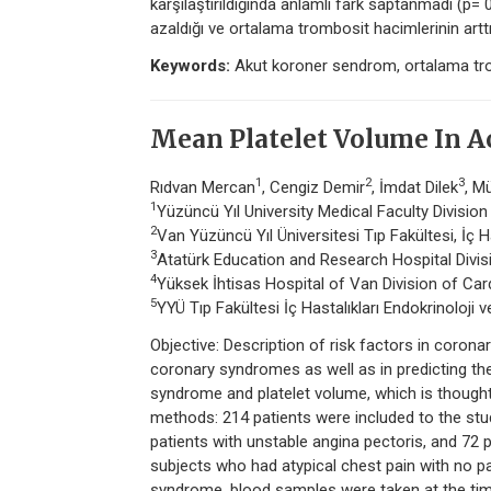
karşılaştırıldığında anlamlı fark saptanmadı (p=
azaldığı ve ortalama trombosit hacimlerinin arttı
Keywords:
Akut koroner sendrom, ortalama tr
Mean Platelet Volume In 
1
2
3
Rıdvan Mercan
, Cengiz Demir
, İmdat Dilek
, M
1
Yüzüncü Yıl University Medical Faculty Divisio
2
Van Yüzüncü Yıl Üniversitesi Tıp Fakültesi, İç H
3
Atatürk Education and Research Hospital Divi
4
Yüksek İhtisas Hospital of Van Division of Car
5
YYÜ Tıp Fakültesi İç Hastalıkları Endokrinoloji
Objective: Description of risk factors in corona
coronary syndromes as well as in predicting th
syndrome and platelet volume, which is thought 
methods: 214 patients were included to the stud
patients with unstable angina pectoris, and 72 
subjects who had atypical chest pain with no p
syndrome, blood samples were taken at the time