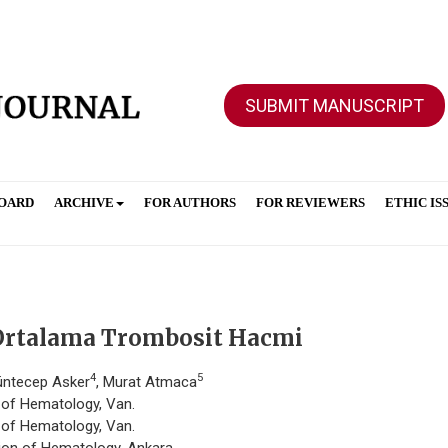
SUBMIT MANUSCRIPT
BOARD
ARCHIVE
FOR AUTHORS
FOR REVIEWERS
ETHIC IS
Ortalama Trombosit Hacmi
4
5
üntecep Asker
, Murat Atmaca
n of Hematology, Van.
n of Hematology, Van.