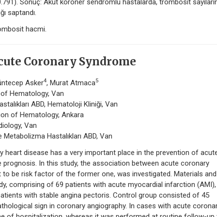
 0.791). Sonuç: Akut koroner sendromlu hastalarda, trombosit sayıları
ğı saptandı.
ombosit hacmi.
Acute Coronary Syndrome
4
5
üntecep Asker
, Murat Atmaca
n of Hematology, Van
astalıkları ABD, Hematoloji Kliniği, Van
sion of Hematology, Ankara
diology, Van
 ve Metabolizma Hastalıkları ABD, Van
ry heart disease has a very important place in the prevention of acut
e prognosis. In this study, the association between acute coronary
to be risk factor of the former one, was investigated. Materials and
y, comprising of 69 patients with acute myocardial infarction (AMI),
patients with stable angina pectoris. Control group consisted of 45
athological sign in coronary angiography. In cases with acute corona
 of hospitalization, whereas it was performed at routine follow-up v