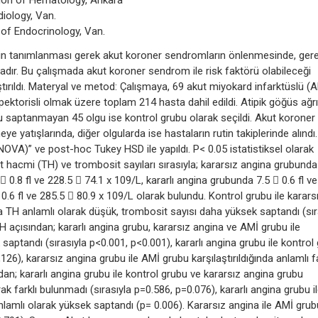
sion of Hematology, Ankara
diology, Van.
 of Endocrinology, Van.
inin tanımlanması gerek akut koroner sendromların önlenmesinde, ger
r. Bu çalışmada akut koroner sendrom ile risk faktörü olabileceği
tırıldı. Materyal ve metod: Çalışmaya, 69 akut miyokard infarktüslü (A
pektorisli olmak üzere toplam 214 hasta dahil edildi. Atipik göğüs ağrı
gu saptanmayan 45 olgu ise kontrol grubu olarak seçildi. Akut koroner
yatışlarında, diğer olgularda ise hastaların rutin takiplerinde alındı.
ANOVA)” ve post-hoc Tukey HSD ile yapıldı. P< 0.05 istatistiksel olarak
it hacmi (TH) ve trombosit sayıları sırasıyla; kararsız angina grubunda
 0.8 fl ve 228.5  74.1 x 109/L, kararlı angina grubunda 7.5  0.6 fl ve
0.6 fl ve 285.5  80.9 x 109/L olarak bulundu. Kontrol grubu ile karars
a TH anlamlı olarak düşük, trombosit sayısı daha yüksek saptandı (sır
 açısından; kararlı angina grubu, kararsız angina ve AMİ grubu ile
 saptandı (sırasıyla p<0.001, p<0.001), kararlı angina grubu ile kontrol
126), kararsız angina grubu ile AMİ grubu karşılaştırıldığında anlamlı f
an; kararlı angina grubu ile kontrol grubu ve kararsız angina grubu
rak farklı bulunmadı (sırasıyla p=0.586, p=0.076), kararlı angina grubu i
anlamlı olarak yüksek saptandı (p= 0.006). Kararsız angina ile AMİ grub