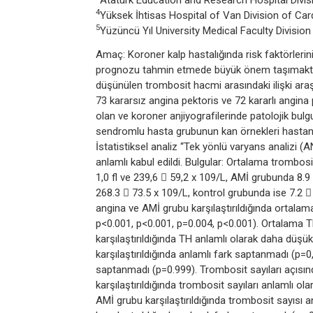
Atatürk Education and Research Hospital Divi
4
Yüksek İhtisas Hospital of Van Division of Car
5
Yüzüncü Yıl University Medical Faculty Division
Amaç: Koroner kalp hastalığında risk faktörler
prognozu tahmin etmede büyük önem taşımaktadı
düşünülen trombosit hacmi arasındaki ilişki araş
73 kararsız angina pektoris ve 72 kararlı angina 
olan ve koroner anjiyografilerinde patolojik bul
sendromlu hasta grubunun kan örnekleri hastaneye 
İstatistiksel analiz “Tek yönlü varyans analizi (
anlamlı kabul edildi. Bulgular: Ortalama trombos
1,0 fl ve 239,6  59,2 x 109/L, AMİ grubunda 8.9 
268.3  73.5 x 109/L, kontrol grubunda ise 7.2  
angina ve AMİ grubu karşılaştırıldığında ortalam
p<0.001, p<0.001, p=0.004, p<0.001). Ortalama TH
karşılaştırıldığında TH anlamlı olarak daha düşük
karşılaştırıldığında anlamlı fark saptanmadı (p=0,
saptanmadı (p=0.999). Trombosit sayıları açısınd
karşılaştırıldığında trombosit sayıları anlamlı ola
AMİ grubu karşılaştırıldığında trombosit sayısı 