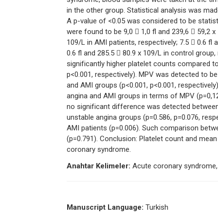
in the other group. Statistical analysis was 
A p-value of <0.05 was considered to be statist
were found to be 9,0  1,0 fl and 239,6  59,2 x 
109/L in AMI patients, respectively; 7.5  0.6 fl
0.6 fl and 285.5  80.9 x 109/L in control group
significantly higher platelet counts compared t
p<0.001, respectively). MPV was detected to be 
and AMI groups (p<0.001, p<0.001, respectively
angina and AMI groups in terms of MPV (p=0,12
no significant difference was detected between
unstable angina groups (p=0.586, p=0.076, respec
AMI patients (p=0.006). Such comparison betwee
(p=0.791). Conclusion: Platelet count and mean
coronary syndrome.
Anahtar Kelimeler:
Acute coronary syndrome, 
Manuscript Language:
Turkish