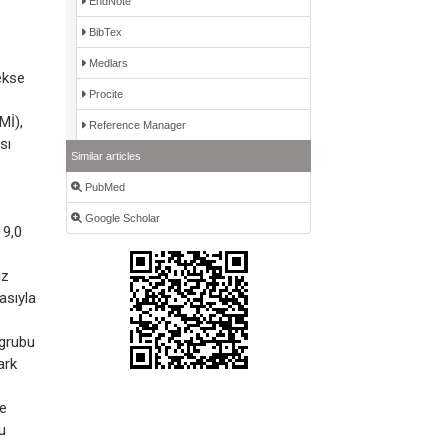
EndNote
BibTex
Medlars
ekse
Procite
Mİ),
Reference Manager
sı
Similar articles
PubMed
Google Scholar
 9,0
ız
asıyla
 grubu
ark
le
u