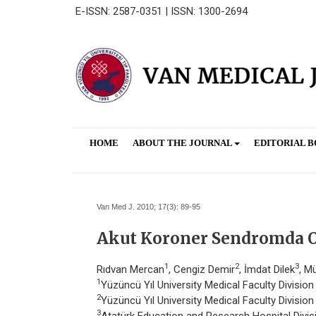
E-ISSN: 2587-0351 | ISSN: 1300-2694
HOME
ABOUT THE JOURNAL
EDITORIAL 
Van Med J. 2010; 17(3):
89-95
Akut Koroner Sendromda 
1
2
3
Rıdvan Mercan
, Cengiz Demir
, İmdat Dilek
, M
1
Yüzüncü Yıl University Medical Faculty Divisio
2
Yüzüncü Yıl University Medical Faculty Divisio
3