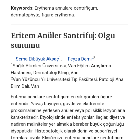
Keywords:
Erythema annulare centrifigum,
dermatophyte, figure erythema.
Eritem Anüler Santrifuj: Olgu
sunumu
1
2
Sema Elibüyük Aksaç
,
Feyza Demir
1
Sağlık Bilimleri Üniversitesi, Van Eğitim Araştırma
Hastanesi, Dermatoloji Kliniği,Van
2
Van Yüzüncü Yıl Üniversitesi Tıp Fakültesi, Patoloji Ana
Bilim Dalı, Van
Eritema annulare sentrifigum en sık görülen figüre
eritemdir. Yavaş büyüyen, gövde ve ekstremite
proksimallerine yerleşen anüler veya polisiklik lezyonlarla
karakterizedir. Etyolojisinde enfeksiyonlar, ilaçlar, diyet ve
nadiren maliniteler yer almakla beraber büyük çoğunluğu
idyopatiktir. Histopatolojik olarak derin ve süperfisyel
formlara ayrılır. Kliniğimize eritema annulare sentrifigum