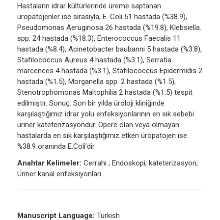
Hastaların idrar kültürlerinde üreme saptanan
üropatojenler ise sırasıyla; E. Coli 51 hastada (%38.9),
Pseudomonas Aeruginosa 26 hastada (%19.8), Klebsiella.
spp. 24 hastada (%18.3), Enterococcus Faecalis 11
hastada (%8.4), Acinetobacter baubanni 5 hastada (%3.8),
Stafilococcus Aureus 4 hastada (%3.1), Serratia
marcences 4 hastada (%3.1), Stafilococcus Epidermidis 2
hastada (%1.5), Morganella spp. 2 hastada (%1.5),
Stenotrophomonas Maltophilia 2 hastada (%1.5) tespit
edilmiştir. Sonuç: Son bir yılda üroloji kliniğinde
karşılaştığımız idrar yolu enfeksiyonlarının en sık sebebi
üriner kateterizasyondur. Opere olan veya olmayan
hastalarda en sık karşılaştığımız etken üropatojen ise
%38.9 oranında E.Coli’dir.
Anahtar Kelimeler:
Cerrahi ; Endoskopi; kateterizasyon;
Üriner kanal enfeksiyonları.
Manuscript Language:
Turkish