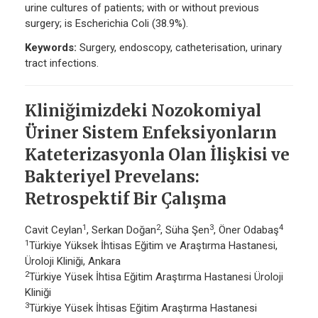
urine cultures of patients; with or without previous
surgery; is Escherichia Coli (38.9%).
Keywords:
Surgery, endoscopy, catheterisation, urinary
tract infections.
Kliniğimizdeki Nozokomiyal
Üriner Sistem Enfeksiyonların
Kateterizasyonla Olan İlişkisi ve
Bakteriyel Prevelans:
Retrospektif Bir Çalışma
1
2
3
4
Cavit Ceylan
, Serkan Doğan
, Süha Şen
, Öner Odabaş
1
Türkiye Yüksek İhtisas Eğitim ve Araştırma Hastanesi,
Üroloji Kliniği, Ankara
2
Türkiye Yüsek İhtisa Eğitim Araştırma Hastanesi Üroloji
Kliniği
3
Türkiye Yüsek İhtisas Eğitim Araştırma Hastanesi