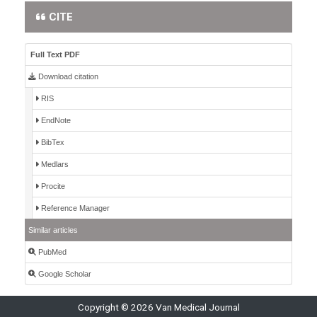
CITE
Full Text PDF
Download citation
RIS
EndNote
BibTex
Medlars
Procite
Reference Manager
Similar articles
PubMed
Google Scholar
Copyright © 2026 Van Medical Journal