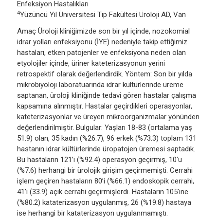
Enfeksiyon Hastalıkları
4
Yüzüncü Yıl Üniversitesi Tıp Fakültesi Üroloji AD, Van
Amaç Üroloji kliniğimizde son bir yıl içinde, nozokomial
idrar yolları enfeksiyonu (İYE) nedeniyle takip ettiğimiz
hastaları, etken patojenler ve enfeksiyona neden olan
etyolojiler içinde, üriner kateterizasyonun yerini
retrospektif olarak değerlendirdik. Yöntem: Son bir yılda
mikrobiyoloji laboratuarında idrar kültürlerinde üreme
saptanan, üroloji kliniğinde tedavi gören hastalar çalışma
kapsamına alınmıştır. Hastalar geçirdikleri operasyonlar,
kateterizasyonlar ve üreyen mikroorganizmalar yönünden
değerlendirilmiştir. Bulgular: Yaşları 18-83 (ortalama yaş
51.9) olan, 35 kadın (%26.7), 96 erkek (%73.3) toplam 131
hastanın idrar kültürlerinde üropatojen üremesi saptadık.
Bu hastaların 121’i (%92.4) operasyon geçirmiş, 10’u
(%7.6) herhangi bir ürolojik girişim geçirmemişti. Cerrahi
işlem geçiren hastaların 80’i (%66.1) endoskopik cerrahi,
41’i (33.9) açık cerrahi geçirmişlerdi. Hastaların 105’ine
(%80.2) kataterizasyon uygulanmış, 26 (%19.8) hastaya
ise herhangi bir kataterizasyon uygulanmamıştı.