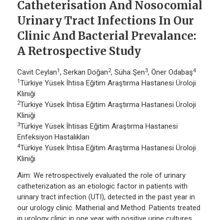
Catheterisation And Nosocomial
Urinary Tract Infections In Our
Clinic And Bacterial Prevalance:
A Retrospective Study
1
2
3
4
Cavit Ceylan
, Serkan Doğan
, Süha Şen
, Öner Odabaş
1
Türkiye Yüsek İhtisa Eğitim Araştırma Hastanesi Üroloji
Kliniği
2
Türkiye Yüsek İhtisa Eğitim Araştırma Hastanesi Üroloji
Kliniği
3
Türkiye Yüsek İhtisas Eğitim Araştırma Hastanesi
Enfeksiyon Hastalıkları
4
Türkiye Yüsek İhtisa Eğitim Araştırma Hastanesi Üroloji
Kliniği
Aim: We retrospectively evaluated the role of urinary
catheterization as an etiologic factor in patients with
urinary tract infection (UTI), detected in the past year in
our urology clinic. Matherial and Method: Patients treated
in urology clinic in one year with positive urine cultures,