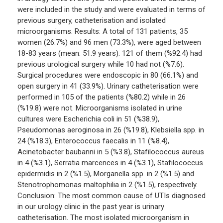
were included in the study and were evaluated in terms of
previous surgery, catheterisation and isolated
microorganisms. Results: A total of 131 patients, 35
women (26.7%) and 96 men (73.3%), were aged between
18-83 years (mean: 51.9 years). 121 of them (%92.4) had
previous urological surgery while 10 had not (%7.6).
Surgical procedures were endoscopic in 80 (66.1%) and
open surgery in 41 (33.9%). Urinary catheterisation were
performed in 105 of the patients (%80.2) while in 26
(%19.8) were not. Microorganisms isolated in urine
cultures were Escherichia coli in 51 (%38.9),
Pseudomonas aeroginosa in 26 (%19.8), Klebsiella spp. in
24 (%18.3), Enterococcus faecalis in 11 (%8.4),
Acinetobacter baubanni in 5 (%3.8), Stafilococcus aureus
in 4 (%3.1), Serratia marcences in 4 (%3.1), Stafilococcus
epidermidis in 2 (%1.5), Morganella spp. in 2 (%1.5) and
Stenotrophomonas maltophilia in 2 (%1.5), respectively.
Conclusion: The most common cause of UTIs diagnosed
in our urology clinic in the past year is urinary
catheterisation. The most isolated microorganism in