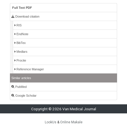
Full Text PDF
Download citation
RIS
EndNote
BibTex
Medlars
Procite
Reference Manager
Similar articles
PubMed
Google Scholar
Copyright © 2026 Van Medical Journal
LookUs
&
Online Makale