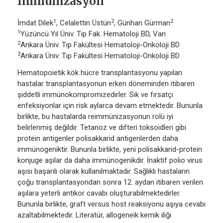
İmmünizasyon
1
2
2
İmdat Dilek
, Celalettin Üstün
, Günhan Gürman
1
Yüzüncü Yıl Üniv. Tıp Fak. Hematoloji BD, Van
2
Ankara Üniv. Tıp Fakültesi Hematoloji-Onkoloji BD
3
Ankara Üniv. Tıp Fakültesi Hematoloji-Onkoloji BD
Hematopoietik kök hücre transplantasyonu yapılan
hastalar transplantasyonun erken döneminden itibaren
şiddetli immünokompromizedirler. Sık ve fırsatçı
enfeksiyonlar için risk aylarca devam etmektedir. Bununla
birlikte, bu hastalarda reimmünizasyonun rolü iyi
belirlenmiş değildir. Tetanoz ve difteri toksoidleri gibi
protein antigenler polisakkarid antigenlerden daha
immünogeniktir. Bununla birlikte, yeni polisakkarid-protein
konjuge aşılar da daha immünogenikdir. İnaktif polio virus
aşısı başarılı olarak kullanılmaktadır. Sağlıklı hastaların
çoğu transplantasyondan sonra 12. aydan itibaren verilen
aşılara yeterli antikor cavabı oluşturabilmektedirler.
Bununla birlikte, graft versus host reaksiyonu aşıya cevabı
azaltabilmektedir. Literatür, allogeneik kemik iliği