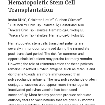
Hematopoietic Stem Cell
Transplantation
1
2
2
İmdat Dilek
, Celalettin Üstün
, Günhan Gürman
1
Yüzüncü Yıl Üniv. Tıp Fakültesi İç Hastalıkları ABD
2
Ankara Üniv. Tıp Fakültesi Hematoloji-Onkoloji BD
3
Ankara Üniv. Tıp Fakültesi Hematoloji-Onkoloji BD
Hematopoietic stem cells transplant patients are
severely immunocompromised during the immediate
post-transplant period. The risk for common and
opportunistic infections may persist for many months.
However, the role of reimmunization for these patients
remains unsettled. Protein antigens such as tetanus and
diphtheria toxoids are more immunogenic than
polysaccharide antigens. The new polysaccharide-protein
conjugate vaccines also appear more immunogenic.
Inactivated poliovirus vaccine has been used
successfully. Most healthy patients produce adequate
antibody titers to vaccinations that are given 12 months