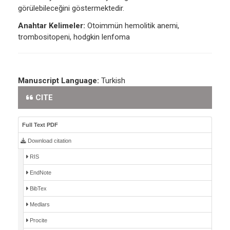
görülebileceğini göstermektedir.
Anahtar Kelimeler:
Otoimmün hemolitik anemi,
trombositopeni, hodgkin lenfoma
Manuscript Language:
Turkish
CITE
Full Text PDF
Download citation
RIS
EndNote
BibTex
Medlars
Procite