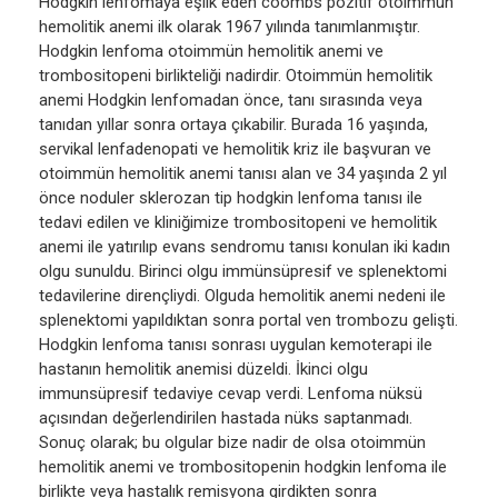
Hodgkin lenfomaya eşlik eden coombs pozitif otoimmün
hemolitik anemi ilk olarak 1967 yılında tanımlanmıştır.
Hodgkin lenfoma otoimmün hemolitik anemi ve
trombositopeni birlikteliği nadirdir. Otoimmün hemolitik
anemi Hodgkin lenfomadan önce, tanı sırasında veya
tanıdan yıllar sonra ortaya çıkabilir. Burada 16 yaşında,
servikal lenfadenopati ve hemolitik kriz ile başvuran ve
otoimmün hemolitik anemi tanısı alan ve 34 yaşında 2 yıl
önce noduler sklerozan tip hodgkin lenfoma tanısı ile
tedavi edilen ve kliniğimize trombositopeni ve hemolitik
anemi ile yatırılıp evans sendromu tanısı konulan iki kadın
olgu sunuldu. Birinci olgu immünsüpresif ve splenektomi
tedavilerine dirençliydi. Olguda hemolitik anemi nedeni ile
splenektomi yapıldıktan sonra portal ven trombozu gelişti.
Hodgkin lenfoma tanısı sonrası uygulan kemoterapi ile
hastanın hemolitik anemisi düzeldi. İkinci olgu
immunsüpresif tedaviye cevap verdi. Lenfoma nüksü
açısından değerlendirilen hastada nüks saptanmadı.
Sonuç olarak; bu olgular bize nadir de olsa otoimmün
hemolitik anemi ve trombositopenin hodgkin lenfoma ile
birlikte veya hastalık remisyona girdikten sonra