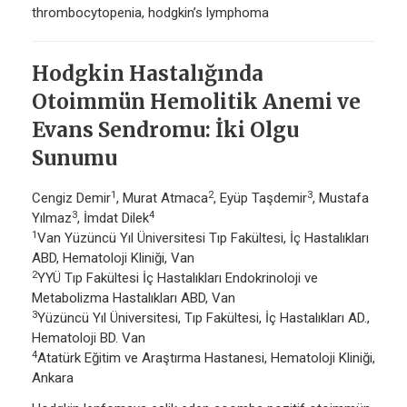
thrombocytopenia, hodgkin’s lymphoma
Hodgkin Hastalığında
Otoimmün Hemolitik Anemi ve
Evans Sendromu: İki Olgu
Sunumu
1
2
3
Cengiz Demir
, Murat Atmaca
, Eyüp Taşdemir
, Mustafa
3
4
Yılmaz
, İmdat Dilek
1
Van Yüzüncü Yıl Üniversitesi Tıp Fakültesi, İç Hastalıkları
ABD, Hematoloji Kliniği, Van
2
YYÜ Tıp Fakültesi İç Hastalıkları Endokrinoloji ve
Metabolizma Hastalıkları ABD, Van
3
Yüzüncü Yıl Üniversitesi, Tıp Fakültesi, İç Hastalıkları AD.,
Hematoloji BD. Van
4
Atatürk Eğitim ve Araştırma Hastanesi, Hematoloji Kliniği,
Ankara