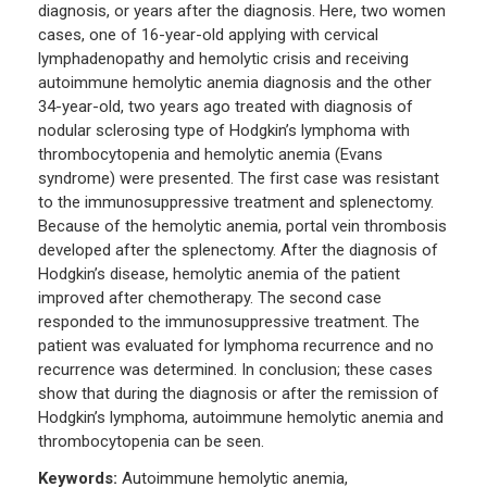
diagnosis, or years after the diagnosis. Here, two women
cases, one of 16-year-old applying with cervical
lymphadenopathy and hemolytic crisis and receiving
autoimmune hemolytic anemia diagnosis and the other
34-year-old, two years ago treated with diagnosis of
nodular sclerosing type of Hodgkin’s lymphoma with
thrombocytopenia and hemolytic anemia (Evans
syndrome) were presented. The first case was resistant
to the immunosuppressive treatment and splenectomy.
Because of the hemolytic anemia, portal vein thrombosis
developed after the splenectomy. After the diagnosis of
Hodgkin’s disease, hemolytic anemia of the patient
improved after chemotherapy. The second case
responded to the immunosuppressive treatment. The
patient was evaluated for lymphoma recurrence and no
recurrence was determined. In conclusion; these cases
show that during the diagnosis or after the remission of
Hodgkin’s lymphoma, autoimmune hemolytic anemia and
thrombocytopenia can be seen.
Keywords:
Autoimmune hemolytic anemia,