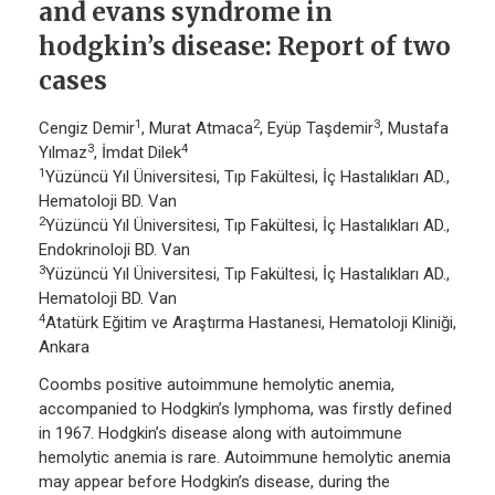
and evans syndrome in
hodgkin’s disease: Report of two
cases
1
2
3
Cengiz Demir
, Murat Atmaca
, Eyüp Taşdemir
, Mustafa
3
4
Yılmaz
, İmdat Dilek
1
Yüzüncü Yıl Üniversitesi, Tıp Fakültesi, İç Hastalıkları AD.,
Hematoloji BD. Van
2
Yüzüncü Yıl Üniversitesi, Tıp Fakültesi, İç Hastalıkları AD.,
Endokrinoloji BD. Van
3
Yüzüncü Yıl Üniversitesi, Tıp Fakültesi, İç Hastalıkları AD.,
Hematoloji BD. Van
4
Atatürk Eğitim ve Araştırma Hastanesi, Hematoloji Kliniği,
Ankara
Coombs positive autoimmune hemolytic anemia,
accompanied to Hodgkin’s lymphoma, was firstly defined
in 1967. Hodgkin’s disease along with autoimmune
hemolytic anemia is rare. Autoimmune hemolytic anemia
may appear before Hodgkin’s disease, during the