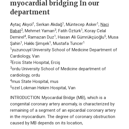
myocardial bridging İn our
department
1
1
1
Aytaç Akyol
, Serkan Akdağ
, Müntecep Asker
,
Naci
2
3
1
Babat
, Mehmet Yaman
, Fatih Öztürk
, Koray Celal
4
1
5
Demirel
, Ramazan Duz
, Hasan Ali Gümrükçüoğlu
, Musa
1
1
1
Şahin
, Hakkı Şimşek
, Mustafa Tuncer
1
yuzuncuyıl University School of Medicine Department of
Cardiology, Van
2
Ercis State Hospital, Erciş
3
ordu University School of Medicine department of
cardiology, ordu
4
mus State Hospital, mus
5
ozel Lokman Hekim Hospital, Van
INTRODUCTION: Myocardial Bridge (MB), which is a
congenital coronary artery anomaly, is characterized by
remaining of a segment of an epicardial coronary artery
in the myocardium. The degree of coronary obstruction
caused by MB depends on its location,