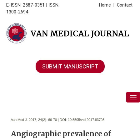
E-ISSN: 2587-0351 | ISSN:
Home
|
Contact
1300-2694
SUBMIT MANUSCRIPT
Tog
Van Med J. 2017; 24(2):
66-70 | DOI:
10.5505/vtd.2017.83703
Angiographic prevalence of