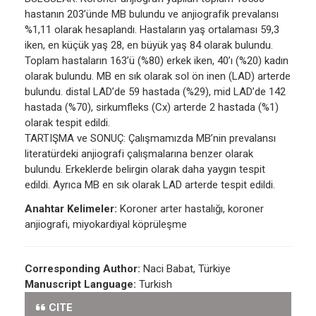
hastanın 203’ünde MB bulundu ve anjiografik prevalansı
%1,11 olarak hesaplandı. Hastaların yaş ortalaması 59,3
iken, en küçük yaş 28, en büyük yaş 84 olarak bulundu.
Toplam hastaların 163’ü (%80) erkek iken, 40’ı (%20) kadın
olarak bulundu. MB en sık olarak sol ön inen (LAD) arterde
bulundu. distal LAD’de 59 hastada (%29), mid LAD’de 142
hastada (%70), sirkumfleks (Cx) arterde 2 hastada (%1)
olarak tespit edildi.
TARTIŞMA ve SONUÇ: Çalışmamızda MB’nin prevalansı
literatürdeki anjiografi çalışmalarına benzer olarak
bulundu. Erkeklerde belirgin olarak daha yaygın tespit
edildi. Ayrıca MB en sık olarak LAD arterde tespit edildi.
Anahtar Kelimeler:
Koroner arter hastalığı, koroner
anjiografi, miyokardiyal köprüleşme
Corresponding Author:
Naci Babat, Türkiye
Manuscript Language:
Turkish
CITE