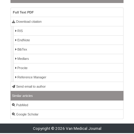
Full Text PDF
Download citation
RIS
EndNote
BibTex
Medlars
Procite
Reference Manager
Send email to author
Similar articles
PubMed
Google Scholar
Copyright © 2026 Van Medical Journal