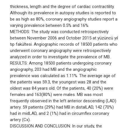
thickness, length and the degree of cardiac contractility.
Although its prevalence in autopsy studies is reported to
be as high as 80%, coronary angiography studies report a
varying prevalence between 0.5% and 16%.
METHODS: The study was conducted retrospectively
between November 2006 and October 2015 at yüzüncü yıl
tıp fakültesi. Angiographic records of 18500 patients who
underwent coronary angiography were retrospectively
analyzed in order to investigate the prevalence of MB.
RESULTS: Among 18500 patients undergoing coronary
angiography, 203 had MB and the angiographic
prevalence was calculated as 1.11%. The average age of
the patients was 59.3, the youngest was 28 and the
oldest was 84 years old. Of the patients, 40 (20%) were
females and 163(80%) were males. MB was most
frequently observed in the left anterior descending (LAD)
artery. 59 patients (29%) had MB in distalLAD, 142 (70%)
had in midLAD, and 2 (1%) had in circumflex coronary
artery (Cx).
DISCUSSION AND CONCLUSION: In our study, the