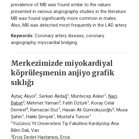
prevalence of MB was found smilar to the values
presented in various angiography studies in the literature.
MB was found significantly more common in males.
Also, MB was detected most frequently in the LAD artery.
Keywords:
Coronary artery disease, coronary
angiography, myocardial bridging
Merkezimizde miyokardiyal
köprüleşmenin anjiyo grafik
sıklığı
1
1
1
Aytaç Akyol
, Serkan Akdağ
, Müntecep Asker
,
Naci
2
3
1
Babat
, Mehmet Yaman
, Fatih Öztürk
, Koray Celal
4
1
5
Demirel
, Ramazan Duz
, Hasan Ali Gümrükçüoğlu
, Musa
1
1
1
Şahin
, Hakkı Şimşek
, Mustafa Tuncer
1
Yüzüncü Yıl Üniversitesi Tıp Fakültesi Kardiyoloji Ana
Bilim Dalı, Van
2
Erciş Devlet Hastanesi, Erciş