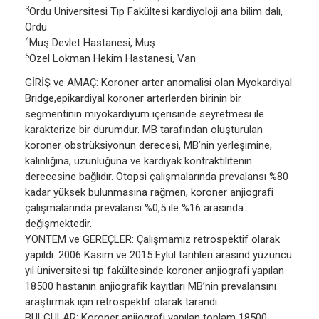
3
Ordu Üniversitesi Tıp Fakültesi kardiyoloji ana bilim dalı,
Ordu
4
Muş Devlet Hastanesi, Muş
5
Özel Lokman Hekim Hastanesi, Van
GİRİŞ ve AMAÇ: Koroner arter anomalisi olan Myokardiyal
Bridge,epikardiyal koroner arterlerden birinin bir
segmentinin miyokardiyum içerisinde seyretmesi ile
karakterize bir durumdur. MB tarafından oluşturulan
koroner obstrüksiyonun derecesi, MB’nin yerleşimine,
kalınlığına, uzunluğuna ve kardiyak kontraktilitenin
derecesine bağlıdır. Otopsi çalışmalarında prevalansı %80
kadar yüksek bulunmasına rağmen, koroner anjiografi
çalışmalarında prevalansı %0,5 ile %16 arasında
değişmektedir.
YÖNTEM ve GEREÇLER: Çalışmamız retrospektif olarak
yapıldı. 2006 Kasım ve 2015 Eylül tarihleri arasınd yüzüncü
yıl üniversitesi tıp fakültesinde koroner anjiografi yapılan
18500 hastanın anjiografik kayıtları MB’nin prevalansını
araştırmak için retrospektif olarak tarandı.
BULGULAR: Koroner anjiografi yapılan toplam 18500