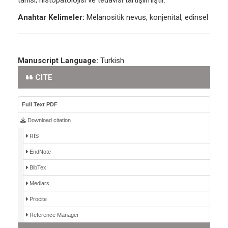
tanısı, histopatolojisi ve tedavisi tartışılmıştır.
Anahtar Kelimeler:
Melanositik nevus, konjenital, edinsel
Manuscript Language:
Turkish
CITE
Full Text PDF
Download citation
RIS
EndNote
BibTex
Medlars
Procite
Reference Manager