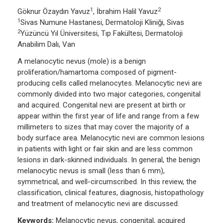
1
2
Göknur Özaydın Yavuz
, İbrahim Halil Yavuz
1
Sivas Numune Hastanesi, Dermatoloji Kliniği, Sivas
2
Yüzüncü Yıl Üniversitesi, Tıp Fakültesi, Dermatoloji
Anabilim Dalı, Van
A melanocytic nevus (mole) is a benign
proliferation/hamartoma composed of pigment-
producing cells called melanocytes. Melanocytic nevi are
commonly divided into two major categories, congenital
and acquired. Congenital nevi are present at birth or
appear within the first year of life and range from a few
millimeters to sizes that may cover the majority of a
body surface area. Melanocytic nevi are common lesions
in patients with light or fair skin and are less common
lesions in dark-skinned individuals. In general, the benign
melanocytic nevus is small (less than 6 mm),
symmetrical, and well-circumscribed. In this review, the
classification, clinical features, diagnosis, histopathology
and treatment of melanocytic nevi are discussed.
Keywords:
Melanocytic nevus, congenital, acquired