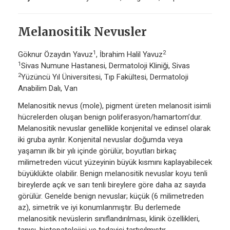
Melanositik Nevusler
1
2
Göknur Özaydın Yavuz
, İbrahim Halil Yavuz
1
Sivas Numune Hastanesi, Dermatoloji Kliniği, Sivas
2
Yüzüncü Yıl Üniversitesi, Tıp Fakültesi, Dermatoloji
Anabilim Dalı, Van
Melanositik nevus (mole), pigment üreten melanosit isimli
hücrelerden oluşan benign poliferasyon/hamartom’dur.
Melanositik nevuslar genellikle konjenital ve edinsel olarak
iki gruba ayrılır. Konjenital nevuslar doğumda veya
yaşamın ilk bir yılı içinde görülür, boyutları birkaç
milimetreden vücut yüzeyinin büyük kısmını kaplayabilecek
büyüklükte olabilir. Benign melanositik nevuslar koyu tenli
bireylerde açık ve sarı tenli bireylere göre daha az sayıda
görülür. Genelde benign nevuslar; küçük (6 milimetreden
az), simetrik ve iyi konumlanmıştır. Bu derlemede
melanositik nevüslerin sınıflandırılması, klinik özellikleri,