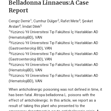
Belladonna Linnaeus:A Case
Report
1
2
3
Cengiz Demir
, Cumhur Dülger
, Rafet Mete
, Şevket
4
5
Arslan
, İmdat Dilek
1
Yüzüncü Yıl Üniversitesi Tıp Fakültesi İç Hastalıkları AD
(HematolojiBD), VAN
2
Yüzüncü Yıl Üniversitesi Tıp Fakültesi İç Hastalıkları AD
(Gastroenteroloji BD), VAN
3
Yüzüncü Yıl Üniversitesi Tıp Fakültesi İç Hastalıkları AD
(Gastroenteroloji BD), VAN
4
Yüzüncü Yıl Üniversitesi Tıp Fakültesi İç Hastalıkları AD
(HematolojiBD), VAN
5
Yüzüncü Yıl Üniversitesi Tıp Fakültesi İç Hastalıkları AD
(HematolojiBD), VAN
When anticholinergic poisoning was not defined in time, it
has been fatal. Atropa belladonna L. poisons with the
effect of anticholinergic. In this article, we report as a
result of taking this plant who presented to the