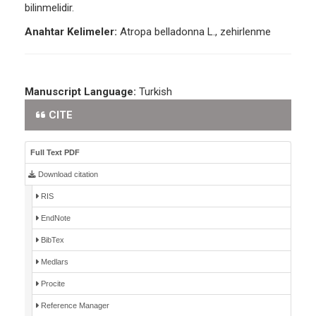
bilinmelidir.
Anahtar Kelimeler:
Atropa belladonna L., zehirlenme
Manuscript Language:
Turkish
CITE
Full Text PDF
Download citation
RIS
EndNote
BibTex
Medlars
Procite
Reference Manager