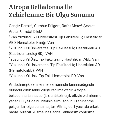
Atropa Belladonna İle
Zehirlenme: Bir Olgu Sunumu
1
2
3
Cengiz Demir
, Cumhur Dülger
, Rafet Mete
, Şevket
4
5
Arslan
, İmdat Dilek
1
Van Yüzüncü Yıl Üniversitesi Tıp Fakültesi, İç Hastalıkları
ABD, Hematoloji Kliniği, Van
2
Yüzüncü Yıl Üniversitesi Tıp Fakültesi İç Hastalıkları AD
(Gastroenteroloji BD), VAN
3
Yüzüncü Yıl Üniv. Tıp Fakültesi İç Hastalıkları ABD, Van
4
Yüzüncü Yıl Üniversitesi Tıp Fakültesi İç Hastalıkları AD
(HematolojiBD), VAN
5
Yüzüncü Yıl Üniv. Tıp Fak. Hematoloji BD, Van
Antikolinerjik zehirlenme zamanında tanınmadığında
ölümcül klinik tablo oluşturabilmektedir. Atropa
belladonna Linnaeus (L.), antikolinerjik etkiyle zehirlenme
yapar. Bu yazıda bu bitkinin alımı sonucu zehirlenme
gelişen bir olgu sunulmuştur. Altmış dört yaşında erkek
hasta, bulantı, kusma, baş ağrısı, anlamsız konuşma,