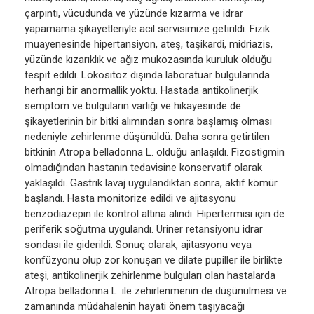
çarpıntı, vücudunda ve yüzünde kızarma ve idrar
yapamama şikayetleriyle acil servisimize getirildi. Fizik
muayenesinde hipertansiyon, ateş, taşikardi, midriazis,
yüzünde kızarıklık ve ağız mukozasında kuruluk olduğu
tespit edildi. Lökositoz dışında laboratuar bulgularında
herhangi bir anormallik yoktu. Hastada antikolinerjik
semptom ve bulguların varlığı ve hikayesinde de
şikayetlerinin bir bitki alımından sonra başlamış olması
nedeniyle zehirlenme düşünüldü. Daha sonra getirtilen
bitkinin Atropa belladonna L. olduğu anlaşıldı. Fizostigmin
olmadığından hastanın tedavisine konservatif olarak
yaklaşıldı. Gastrik lavaj uygulandıktan sonra, aktif kömür
başlandı. Hasta monitorize edildi ve ajitasyonu
benzodiazepin ile kontrol altına alındı. Hipertermisi için de
periferik soğutma uygulandı. Üriner retansiyonu idrar
sondası ile giderildi. Sonuç olarak, ajitasyonu veya
konfüzyonu olup zor konuşan ve dilate pupiller ile birlikte
ateşi, antikolinerjik zehirlenme bulguları olan hastalarda
Atropa belladonna L. ile zehirlenmenin de düşünülmesi ve
zamanında müdahalenin hayati önem taşıyacağı