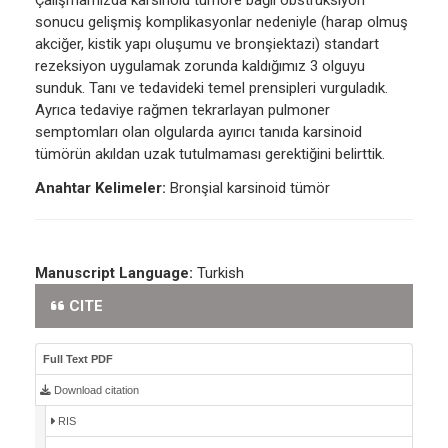
Çalışmamızda karsinoid tümöre bağlı obstrüksiyon
sonucu gelişmiş komplikasyonlar nedeniyle (harap olmuş
akciğer, kistik yapı oluşumu ve bronşiektazi) standart
rezeksiyon uygulamak zorunda kaldığımız 3 olguyu
sunduk. Tanı ve tedavideki temel prensipleri vurguladık.
Ayrıca tedaviye rağmen tekrarlayan pulmoner
semptomları olan olgularda ayırıcı tanıda karsinoid
tümörün akıldan uzak tutulmaması gerektiğini belirttik.
Anahtar Kelimeler:
Bronşial karsinoid tümör
Manuscript Language:
Turkish
CITE
Full Text PDF
Download citation
RIS