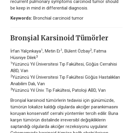
recurrent pulmonary symptoms carcinoid tumor should
be keep in mind in differential diagnosis.
Keywords:
Bronchial carcinoid tumor
Bronşial Karsinoid Tümörler
1
1
2
İrfan Yalçınkaya
, Metin Er
, Bülent Özbay
, Fatma
3
Hüsniye Dilek
1
Yüzüncü Yıl Üniversitesi Tıp Fakültesi, Göğüs Cerrahisi
ABD, Van
2
Yüzüncü Yıl Üniversitesi Tıp Fakültesi Göğüs Hastalıkları
Anabilim Dalı, Van
3
Yüzüncü Yıl Üniv. Tıp Fakültesi, Patoloji ABD, Van
Bronşial karsinoid tümörlerin tedavisi için günümüzde,
tümörün lokalize kaldığı olgularda akciğer parankimasını
koruyan konservatif cerrahi yöntemler tercih edilir. Buna
karşın tümörün distalinde irreversibl değişikliklerin
saptandığı olgularda akciğer rezeksiyonu uygulanır.