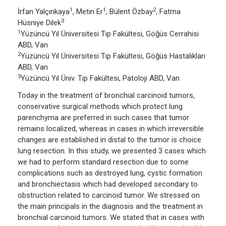
1
1
2
İrfan Yalçınkaya
, Metin Er
, Bülent Özbay
, Fatma
3
Hüsniye Dilek
1
Yüzüncü Yıl Üniversitesi Tıp Fakültesi, Göğüs Cerrahisi
ABD, Van
2
Yüzüncü Yıl Üniversitesi Tıp Fakültesi, Göğüs Hastalıkları
ABD, Van
3
Yüzüncü Yıl Üniv. Tıp Fakültesi, Patoloji ABD, Van
Today in the treatment of bronchial carcinoid tumors,
conservative surgical methods which protect lung
parenchyma are preferred in such cases that tumor
remains localized, whereas in cases in which irreversible
changes are established in distal to the tumor is choice
lung resection. In this study, we presented 3 cases which
we had to perform standard resection due to some
complications such as destroyed lung, cystic formation
and bronchiectasis which had developed secondary to
obstruction related to carcinoid tumor. We stressed on
the main principals in the diagnosis and the treatment in
bronchial carcinoid tumors. We stated that in cases with