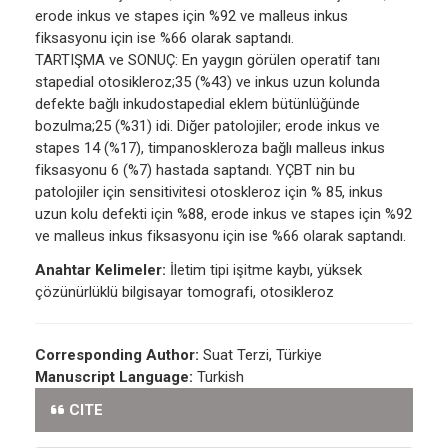
erode inkus ve stapes için %92 ve malleus inkus
fiksasyonu için ise %66 olarak saptandı.
TARTIŞMA ve SONUÇ: En yaygın görülen operatif tanı
stapedial otosikleroz;35 (%43) ve inkus uzun kolunda
defekte bağlı inkudostapedial eklem bütünlüğünde
bozulma;25 (%31) idi. Diğer patolojiler; erode inkus ve
stapes 14 (%17), timpanoskleroza bağlı malleus inkus
fiksasyonu 6 (%7) hastada saptandı. YÇBT nin bu
patolojiler için sensitivitesi otoskleroz için % 85, inkus
uzun kolu defekti için %88, erode inkus ve stapes için %92
ve malleus inkus fiksasyonu için ise %66 olarak saptandı.
Anahtar Kelimeler:
İletim tipi işitme kaybı, yüksek
çözünürlüklü bilgisayar tomografi, otosikleroz
Corresponding Author:
Suat Terzi, Türkiye
Manuscript Language:
Turkish
CITE