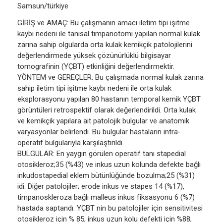
Samsun/türkiye
GİRİŞ ve AMAÇ: Bu çalışmanın amacı iletim tipi işitme
kaybı nedeni ile tanısal timpanotomi yapılan normal kulak
zarına sahip olgularda orta kulak kemikçik patolojilerini
değerlendirmede yüksek çözünürlüklü bilgisayar
tomografinin (YÇBT) etkinliğini değerlendirmektir.
YÖNTEM ve GEREÇLER: Bu çalışmada normal kulak zarına
sahip iletim tipi işitme kaybı nedeni ile orta kulak
eksplorasyonu yapılan 80 hastanın temporal kemik YÇBT
görüntüleri retrospektif olarak değerlendirildi. Orta kulak
ve kemikçik yapılara ait patolojik bulgular ve anatomik
varyasyonlar belirlendi. Bu bulgular hastaların intra-
operatif bulgularıyla karşılaştırıldı.
BULGULAR: En yaygın görülen operatif tanı stapedial
otosikleroz;35 (%43) ve inkus uzun kolunda defekte bağlı
inkudostapedial eklem bütünlüğünde bozulma;25 (%31)
idi. Diğer patolojiler; erode inkus ve stapes 14 (%17),
timpanoskleroza bağlı malleus inkus fiksasyonu 6 (%7)
hastada saptandı. YÇBT nin bu patolojiler için sensitivitesi
otosikleroz için % 85, inkus uzun kolu defekti için %88,