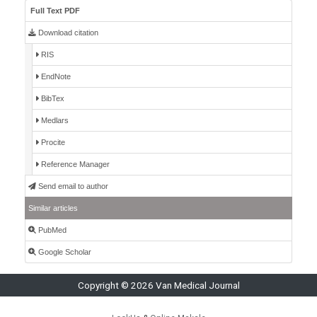
Full Text PDF
Download citation
RIS
EndNote
BibTex
Medlars
Procite
Reference Manager
Send email to author
Similar articles
PubMed
Google Scholar
Copyright © 2026 Van Medical Journal