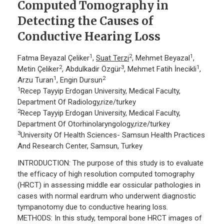
Computed Tomography in
Detecting the Causes of
Conductive Hearing Loss
1
2
1
Fatma Beyazal Çeliker
,
Suat Terzi
, Mehmet Beyazal
,
2
3
1
Metin Çeliker
, Abdulkadir Özgür
, Mehmet Fatih İnecikli
,
1
2
Arzu Turan
, Engin Dursun
1
Recep Tayyip Erdogan University, Medical Faculty,
Department Of Radiology,rize/turkey
2
Recep Tayyip Erdogan University, Medical Faculty,
Department Of Otorhinolaryngology,rize/turkey
3
University Of Health Sciences- Samsun Health Practices
And Research Center, Samsun, Turkey
INTRODUCTION: The purpose of this study is to evaluate
the efficacy of high resolution computed tomography
(HRCT) in assessing middle ear ossicular pathologies in
cases with normal eardrum who underwent diagnostic
tympanotomy due to conductive hearing loss.
METHODS: In this study, temporal bone HRCT images of