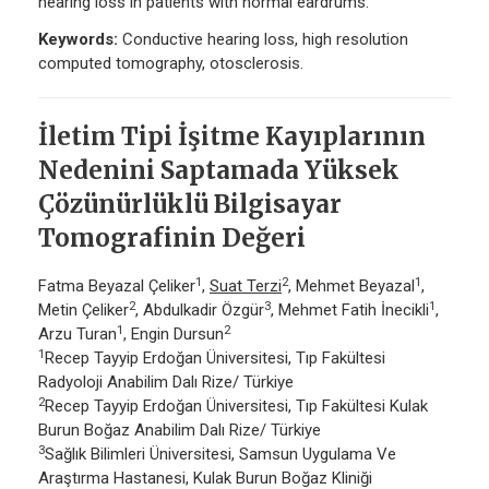
hearing loss in patients with normal eardrums.
Keywords:
Conductive hearing loss, high resolution
computed tomography, otosclerosis.
İletim Tipi İşitme Kayıplarının
Nedenini Saptamada Yüksek
Çözünürlüklü Bilgisayar
Tomografinin Değeri
1
2
1
Fatma Beyazal Çeliker
,
Suat Terzi
, Mehmet Beyazal
,
2
3
1
Metin Çeliker
, Abdulkadir Özgür
, Mehmet Fatih İnecikli
,
1
2
Arzu Turan
, Engin Dursun
1
Recep Tayyip Erdoğan Üniversitesi, Tıp Fakültesi
Radyoloji Anabilim Dalı Rize/ Türkiye
2
Recep Tayyip Erdoğan Üniversitesi, Tıp Fakültesi Kulak
Burun Boğaz Anabilim Dalı Rize/ Türkiye
3
Sağlık Bilimleri Üniversitesi, Samsun Uygulama Ve
Araştırma Hastanesi, Kulak Burun Boğaz Kliniği