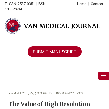
E-ISSN: 2587-0351 | ISSN:
Home
|
Contact
1300-2694
SUBMIT MANUSCRIPT
Tog
Van Med J. 2018; 25(3):
399-402 | DOI:
10.5505/vtd.2018.79095
The Value of High Resolution