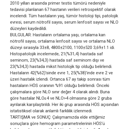
2010 yılları arasında primer testis tümörü nedeniyle
tedavisi planlanan 67 hastanın verileri retrospektif olarak
incelendi. Tüm hastaların yaş, tümör histoloji tipi, patolojik
evresi, serum nötrofil sayısı, serum lenfosit sayısı ve NLO
düzeyleri kaydedildi.
BULGULAR: Hastaların ortalama yaşı, ortalama kan
nötrofil sayısı, ortalama lenfosit sayısı ve ortalama NLO
düzeyi sırasıyla 33±8, 4800±2100, 1100±520 3,69±1.1 idi.
Histopatolojik incelemede, 21(%31,4) hastada saf
seminom, 23(%34,3) hastada saf seminom dışı ve
23(%34,3) hastada mikst histolojik tip olduğu belirlendi.
Hastaların 42(%62)’sinde evre 1, 25(%38)’inde evre 2 ve
üzeri hastalık izlendi. Ortanca 67 ay takip sonrası tüm
hastaların HÖS oranının %91 olduğu belirlendi. Önceki
çalışmalara göre NLO sınır değer 4 olarak alındı. Buna
göre hastalar NLO≤4 ve NLO>4 olmasına göre 2 gruba
ayrılarak karşılaştırıldı. Her iki grup arasında HÖS açısından
istatistiksel olarak anlamlı farklılık izlenmedi.
TARTIŞMA ve SONUÇ: Çalışmamızda elde ettiğimiz
sonuçlara göre hemogram parametrelerinin HÖS’ü