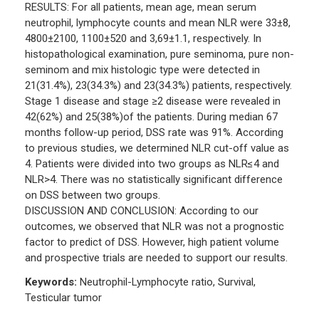
RESULTS: For all patients, mean age, mean serum
neutrophil, lymphocyte counts and mean NLR were 33±8,
4800±2100, 1100±520 and 3,69±1.1, respectively. In
histopathological examination, pure seminoma, pure non-
seminom and mix histologic type were detected in
21(31.4%), 23(34.3%) and 23(34.3%) patients, respectively.
Stage 1 disease and stage ≥2 disease were revealed in
42(62%) and 25(38%)of the patients. During median 67
months follow-up period, DSS rate was 91%. According
to previous studies, we determined NLR cut-off value as
4. Patients were divided into two groups as NLR≤4 and
NLR>4. There was no statistically significant difference
on DSS between two groups.
DISCUSSION AND CONCLUSION: According to our
outcomes, we observed that NLR was not a prognostic
factor to predict of DSS. However, high patient volume
and prospective trials are needed to support our results.
Keywords:
Neutrophil-Lymphocyte ratio, Survival,
Testicular tumor