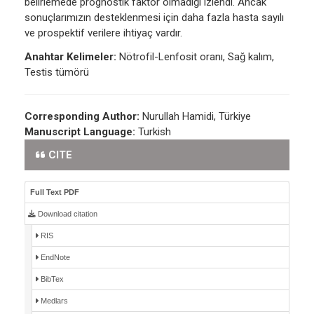
belirlemede prognostik faktör olmadığı izlendi. Ancak
sonuçlarımızın desteklenmesi için daha fazla hasta sayılı
ve prospektif verilere ihtiyaç vardır.
Anahtar Kelimeler:
Nötrofil-Lenfosit oranı, Sağ kalım,
Testis tümörü
Corresponding Author:
Nurullah Hamidi, Türkiye
Manuscript Language:
Turkish
CITE
Full Text PDF
Download citation
RIS
EndNote
BibTex
Medlars