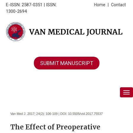
E-ISSN: 2587-0351 | ISSN:
Home
|
Contact
1300-2694
SUBMIT MANUSCRIPT
Tog
Van Med J. 2017; 24(2):
106-109 | DOI:
10.5505/vtd.2017.75537
The Effect of Preoperative