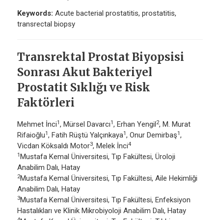
Keywords:
Acute bacterial prostatitis, prostatitis,
transrectal biopsy
Transrektal Prostat Biyopsisi
Sonrası Akut Bakteriyel
Prostatit Sıklığı ve Risk
Faktörleri
1
1
2
Mehmet İnci
, Mürsel Davarcı
, Erhan Yengil
, M. Murat
1
1
1
Rifaioğlu
, Fatih Rüştü Yalçınkaya
, Onur Demirbaş
,
3
4
Vicdan Köksaldı Motor
, Melek İnci
1
Mustafa Kemal Üniversitesi, Tıp Fakültesi, Üroloji
Anabilim Dalı, Hatay
2
Mustafa Kemal Üniversitesi, Tıp Fakültesi, Aile Hekimliği
Anabilim Dalı, Hatay
3
Mustafa Kemal Üniversitesi, Tıp Fakültesi, Enfeksiyon
Hastalıkları ve Klinik Mikrobiyoloji Anabilim Dalı, Hatay
4