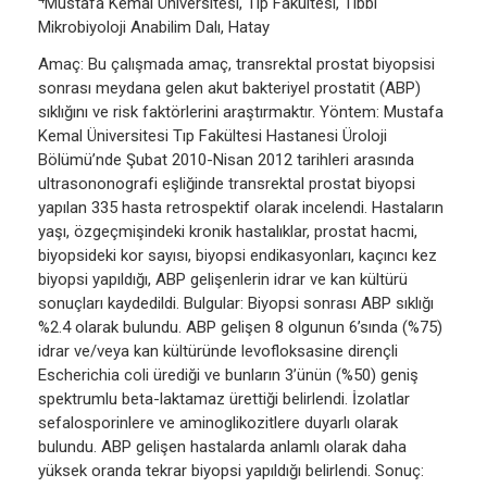
Mustafa Kemal Üniversitesi, Tıp Fakültesi, Tıbbi
Mikrobiyoloji Anabilim Dalı, Hatay
Amaç: Bu çalışmada amaç, transrektal prostat biyopsisi
sonrası meydana gelen akut bakteriyel prostatit (ABP)
sıklığını ve risk faktörlerini araştırmaktır. Yöntem: Mustafa
Kemal Üniversitesi Tıp Fakültesi Hastanesi Üroloji
Bölümü’nde Şubat 2010-Nisan 2012 tarihleri arasında
ultrasononografi eşliğinde transrektal prostat biyopsi
yapılan 335 hasta retrospektif olarak incelendi. Hastaların
yaşı, özgeçmişindeki kronik hastalıklar, prostat hacmi,
biyopsideki kor sayısı, biyopsi endikasyonları, kaçıncı kez
biyopsi yapıldığı, ABP gelişenlerin idrar ve kan kültürü
sonuçları kaydedildi. Bulgular: Biyopsi sonrası ABP sıklığı
%2.4 olarak bulundu. ABP gelişen 8 olgunun 6’sında (%75)
idrar ve/veya kan kültüründe levofloksasine dirençli
Escherichia coli ürediği ve bunların 3’ünün (%50) geniş
spektrumlu beta-laktamaz ürettiği belirlendi. İzolatlar
sefalosporinlere ve aminoglikozitlere duyarlı olarak
bulundu. ABP gelişen hastalarda anlamlı olarak daha
yüksek oranda tekrar biyopsi yapıldığı belirlendi. Sonuç: