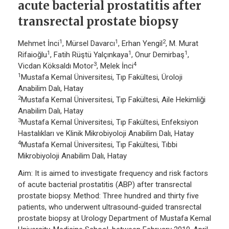
acute bacterial prostatitis after
transrectal prostate biopsy
1
1
2
Mehmet İnci
, Mürsel Davarcı
, Erhan Yengil
, M. Murat
1
1
1
Rifaioğlu
, Fatih Rüştü Yalçınkaya
, Onur Demirbaş
,
3
4
Vicdan Köksaldı Motor
, Melek İnci
1
Mustafa Kemal Üniversitesi, Tıp Fakültesi, Üroloji
Anabilim Dalı, Hatay
2
Mustafa Kemal Üniversitesi, Tıp Fakültesi, Aile Hekimliği
Anabilim Dalı, Hatay
3
Mustafa Kemal Üniversitesi, Tıp Fakültesi, Enfeksiyon
Hastalıkları ve Klinik Mikrobiyoloji Anabilim Dalı, Hatay
4
Mustafa Kemal Üniversitesi, Tıp Fakültesi, Tıbbi
Mikrobiyoloji Anabilim Dalı, Hatay
Aim: It is aimed to investigate frequency and risk factors
of acute bacterial prostatitis (ABP) after transrectal
prostate biopsy. Method: Three hundred and thirty five
patients, who underwent ultrasound-guided transrectal
prostate biopsy at Urology Department of Mustafa Kemal