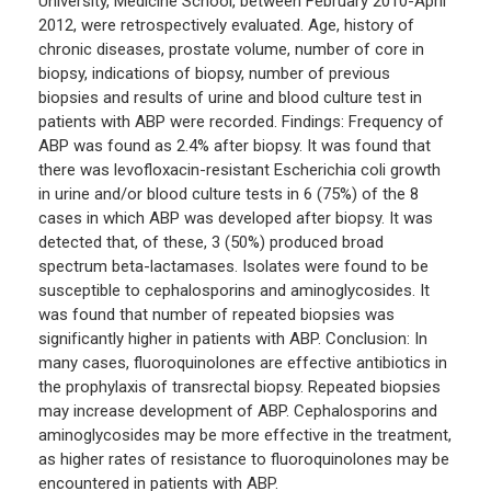
University, Medicine School, between February 2010-April
2012, were retrospectively evaluated. Age, history of
chronic diseases, prostate volume, number of core in
biopsy, indications of biopsy, number of previous
biopsies and results of urine and blood culture test in
patients with ABP were recorded. Findings: Frequency of
ABP was found as 2.4% after biopsy. It was found that
there was levofloxacin-resistant Escherichia coli growth
in urine and/or blood culture tests in 6 (75%) of the 8
cases in which ABP was developed after biopsy. It was
detected that, of these, 3 (50%) produced broad
spectrum beta-lactamases. Isolates were found to be
susceptible to cephalosporins and aminoglycosides. It
was found that number of repeated biopsies was
significantly higher in patients with ABP. Conclusion: In
many cases, fluoroquinolones are effective antibiotics in
the prophylaxis of transrectal biopsy. Repeated biopsies
may increase development of ABP. Cephalosporins and
aminoglycosides may be more effective in the treatment,
as higher rates of resistance to fluoroquinolones may be
encountered in patients with ABP.