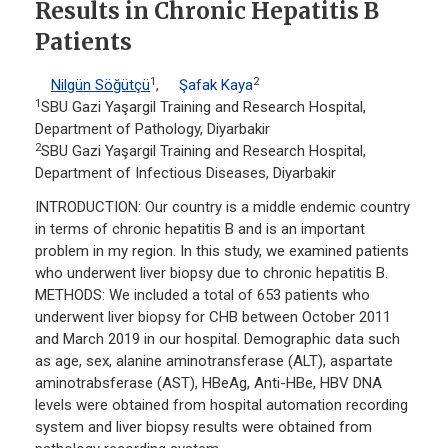
Results in Chronic Hepatitis B
Patients
1
2
Nilgün Söğütçü
,
Şafak Kaya
1
SBU Gazi Yaşargil Training and Research Hospital,
Department of Pathology, Diyarbakir
2
SBU Gazi Yaşargil Training and Research Hospital,
Department of Infectious Diseases, Diyarbakir
INTRODUCTION: Our country is a middle endemic country
in terms of chronic hepatitis B and is an important
problem in my region. In this study, we examined patients
who underwent liver biopsy due to chronic hepatitis B.
METHODS: We included a total of 653 patients who
underwent liver biopsy for CHB between October 2011
and March 2019 in our hospital. Demographic data such
as age, sex, alanine aminotransferase (ALT), aspartate
aminotrabsferase (AST), HBeAg, Anti-HBe, HBV DNA
levels were obtained from hospital automation recording
system and liver biopsy results were obtained from