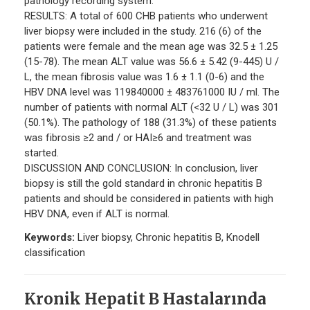
pathology recording system.
RESULTS: A total of 600 CHB patients who underwent
liver biopsy were included in the study. 216 (6) of the
patients were female and the mean age was 32.5 ± 1.25
(15-78). The mean ALT value was 56.6 ± 5.42 (9-445) U /
L, the mean fibrosis value was 1.6 ± 1.1 (0-6) and the
HBV DNA level was 119840000 ± 483761000 IU / ml. The
number of patients with normal ALT (<32 U / L) was 301
(50.1%). The pathology of 188 (31.3%) of these patients
was fibrosis ≥2 and / or HAI≥6 and treatment was
started.
DISCUSSION AND CONCLUSION: In conclusion, liver
biopsy is still the gold standard in chronic hepatitis B
patients and should be considered in patients with high
HBV DNA, even if ALT is normal.
Keywords:
Liver biopsy, Chronic hepatitis B, Knodell
classification
Kronik Hepatit B Hastalarında