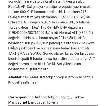
sonuçlarına ise patoloji kayıt sisteminden ulaşıldı.
BULGULAR: Çalışmaya karaciğer biyopsisi yapılmış olan
toplam 600 KHB hastası dahil edildi. Hastaların 216
(%36)’sı kadın ve yaş ortalaması 32,5±1,25 (15-78) idi.
Ortalama ALT değeri 56,6±5,42 (9-445) U/L, ortalama
fibrozis değeri 1,6±1,1 (0-6), HBV DNA düzeyi ise
119840000±483761000 IU/ml idi. Normal ALT (<32 U/L)
değerine sahip olan hasta sayısı 301 (%50,1) idi. Bu
hastaların 188 (%31,3)’inin patolojisi fibrozis ≥2 ve /veya
HAİ≥6 şeklindeydi ve bu hastalara tedavi başlanmıştı.
TARTIŞMA ve SONUÇ: Sonuç olarak, karaciğer biyopsisi
kronik hepatit B hastalarında hala altın standarttır ve ALT
değeri normal olsa bile HBV DNA’sı yüksek olan
hastalarda düşünülmelidir.
Anahtar Kelimeler:
Karaciğer biyopsi, Kronik hepatit B,
Knodell sınıflaması
Corresponding Author:
Nilgün Söğütçü, Türkiye
Manuscript Language:
Turkish