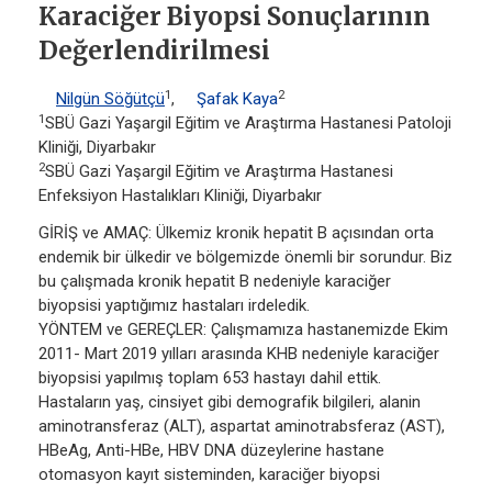
Karaciğer Biyopsi Sonuçlarının
Değerlendirilmesi
1
2
Nilgün Söğütçü
,
Şafak Kaya
1
SBÜ Gazi Yaşargil Eğitim ve Araştırma Hastanesi Patoloji
Kliniği, Diyarbakır
2
SBÜ Gazi Yaşargil Eğitim ve Araştırma Hastanesi
Enfeksiyon Hastalıkları Kliniği, Diyarbakır
GİRİŞ ve AMAÇ: Ülkemiz kronik hepatit B açısından orta
endemik bir ülkedir ve bölgemizde önemli bir sorundur. Biz
bu çalışmada kronik hepatit B nedeniyle karaciğer
biyopsisi yaptığımız hastaları irdeledik.
YÖNTEM ve GEREÇLER: Çalışmamıza hastanemizde Ekim
2011- Mart 2019 yılları arasında KHB nedeniyle karaciğer
biyopsisi yapılmış toplam 653 hastayı dahil ettik.
Hastaların yaş, cinsiyet gibi demografik bilgileri, alanin
aminotransferaz (ALT), aspartat aminotrabsferaz (AST),
HBeAg, Anti-HBe, HBV DNA düzeylerine hastane
otomasyon kayıt sisteminden, karaciğer biyopsi