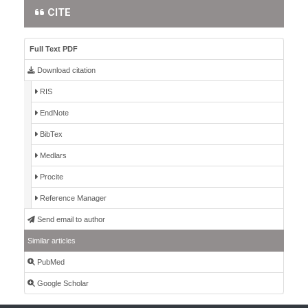
CITE
Full Text PDF
Download citation
RIS
EndNote
BibTex
Medlars
Procite
Reference Manager
Send email to author
Similar articles
PubMed
Google Scholar